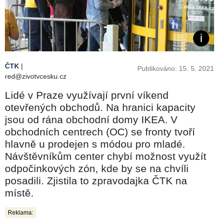
ČTK
|
Publikováno: 15. 5. 2021
red@zivotvcesku.cz
Lidé v Praze využívají první víkend
otevřených obchodů. Na hranici kapacity
jsou od rána obchodní domy IKEA. V
obchodních centrech (OC) se fronty tvoří
hlavně u prodejen s módou pro mladé.
Návštěvníkům center chybí možnost využít
odpočinkových zón, kde by se na chvíli
posadili. Zjistila to zpravodajka ČTK na
místě.
Reklama: