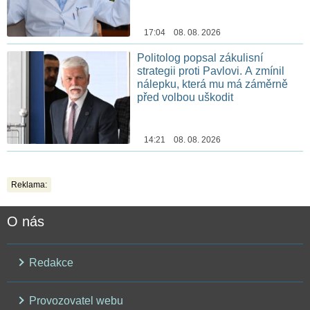
17:04 08. 08. 2026
Politolog popsal zákulisní
strategii proti Pavlovi. A zmínil
nálepku, která mu má záměrně
před volbou uškodit
14:21 08. 08. 2026
Reklama:
O nás
Redakce
Provozovatel webu