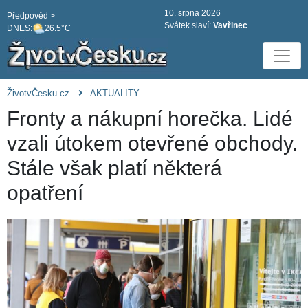
10. srpna 2026
Předpověd >
Svátek slaví:
Vavřinec
DNES:
26.5°C
ŽivotvČesku.cz
AKTUALITY
Fronty a nákupní horečka. Lidé
vzali útokem otevřené obchody.
Stále však platí některá
opatření