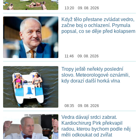
13:20 09. 08. 2026
Když tělo přestane zvládat vedro,
začne boj o ochlazení. Prymula
popsal, co se děje před kolapsem
11:46 09. 08. 2026
Tropy ještě neřekly poslední
slovo. Meteorologové oznámili,
kdy dorazí další horká vlna
08:35 09. 08. 2026
Vedra dávají srdci zabrat.
Kardiochirurg Pirk překvapil
radou, kterou bychom podle něj
měli odkoukat od zvířat