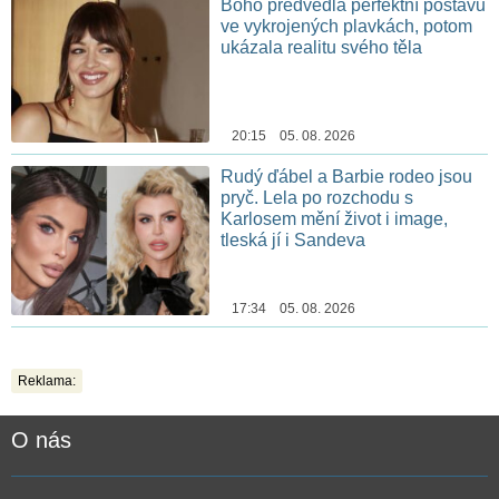
Boho předvedla perfektní postavu
ve vykrojených plavkách, potom
ukázala realitu svého těla
20:15 05. 08. 2026
Rudý ďábel a Barbie rodeo jsou
pryč. Lela po rozchodu s
Karlosem mění život i image,
tleská jí i Sandeva
17:34 05. 08. 2026
Reklama:
O nás