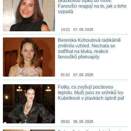
ukázkovou šipku do moře.
Fanoušci reagují na to, jak u toho
vypadá
14:21 07. 08. 2026
Berenika Kohoutová radikálně
změnila vzhled. Nechala se
ostříhat na kluka, reakce
fanoušků překvapily
01:42 07. 08. 2026
Fotky, co zvyšují pocitovou
teplotu. Muži jsou ze snímků Ivy
Kubelkové v plavkách úplně paf
09:01 06. 08. 2026