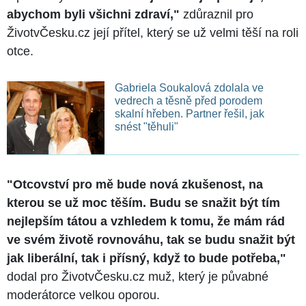
abychom byli všichni zdraví,"
zdůraznil pro
ŽivotvČesku.cz její přítel, který se už velmi těší na roli
otce.
Gabriela Soukalová zdolala ve
vedrech a těsně před porodem
skalní hřeben. Partner řešil, jak
snést "těhuli"
"Otcovství pro mě bude nová zkušenost, na
kterou se už moc těším. Budu se snažit být tím
nejlepším tátou a vzhledem k tomu, že mám rád
ve svém životě rovnováhu, tak se budu snažit být
jak liberální, tak i přísný, když to bude potřeba,"
dodal pro ŽivotvČesku.cz muž, který je půvabné
moderátorce velkou oporou.