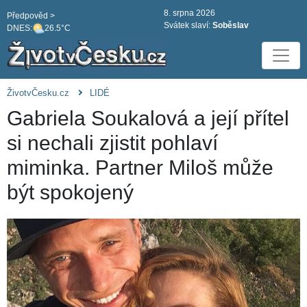
8. srpna 2026
Předpověd >
Svátek slaví:
Soběslav
DNES:
26.5°C
ŽivotvČesku.cz
LIDÉ
Gabriela Soukalová a její přítel
si nechali zjistit pohlaví
miminka. Partner Miloš může
být spokojený