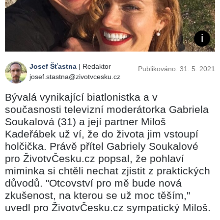
Josef Šťastna
| Redaktor
Publikováno: 31. 5. 2021
josef.stastna@zivotvcesku.cz
Bývalá vynikající biatlonistka a v
současnosti televizní moderátorka Gabriela
Soukalová (31) a její partner Miloš
Kadeřábek už ví, že do života jim vstoupí
holčička. Právě přítel Gabriely Soukalové
pro ŽivotvČesku.cz popsal, že pohlaví
miminka si chtěli nechat zjistit z praktických
důvodů. "Otcovství pro mě bude nová
zkušenost, na kterou se už moc těším,"
uvedl pro ŽivotvČesku.cz sympatický Miloš.