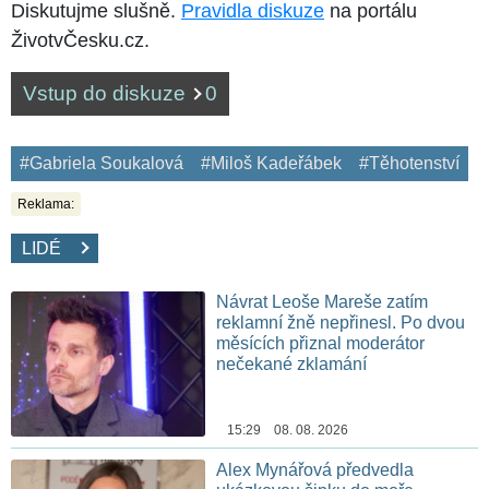
Diskutujme slušně.
Pravidla diskuze
na portálu
ŽivotvČesku.cz.
Vstup do diskuze
0
#Gabriela Soukalová
#Miloš Kadeřábek
#Těhotenství
Reklama:
LIDÉ
Návrat Leoše Mareše zatím
reklamní žně nepřinesl. Po dvou
měsících přiznal moderátor
nečekané zklamání
15:29 08. 08. 2026
Alex Mynářová předvedla