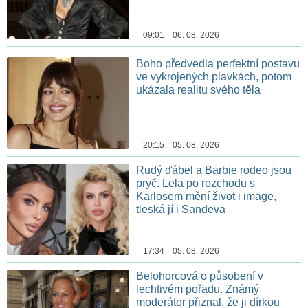
09:01 06. 08. 2026
Boho předvedla perfektní postavu
ve vykrojených plavkách, potom
ukázala realitu svého těla
20:15 05. 08. 2026
Rudý ďábel a Barbie rodeo jsou
pryč. Lela po rozchodu s
Karlosem mění život i image,
tleská jí i Sandeva
17:34 05. 08. 2026
Belohorcová o působení v
lechtivém pořadu. Známý
moderátor přiznal, že ji dírkou