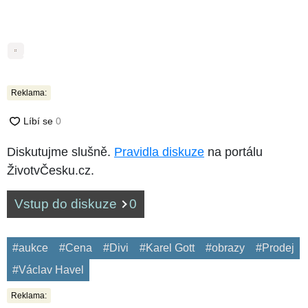
11
fotografií
Reklama:
Diskutujme slušně.
Pravidla diskuze
na portálu
ŽivotvČesku.cz.
Vstup do diskuze
0
#aukce
#Cena
#Divi
#Karel Gott
#obrazy
#Prodej
#Václav Havel
Reklama: