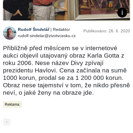
Rudolf Šindelář
| Redaktor
Publikováno: 26. 6. 2020
rudolf.sindelar@zivotvcesku.cz
Přibližně před měsícem se v internetové
aukci objevil utajovaný obraz Karla Gotta z
roku 2006. Nese název Divy zpívají
prezidentu Havlovi. Cena začínala na sumě
1000 korun, prodal se za 1 200 000 korun.
Obraz nese tajemství v tom, že nikdo přesně
neví, o jaké ženy na obraze jde.
Reklama:
11
fotografií