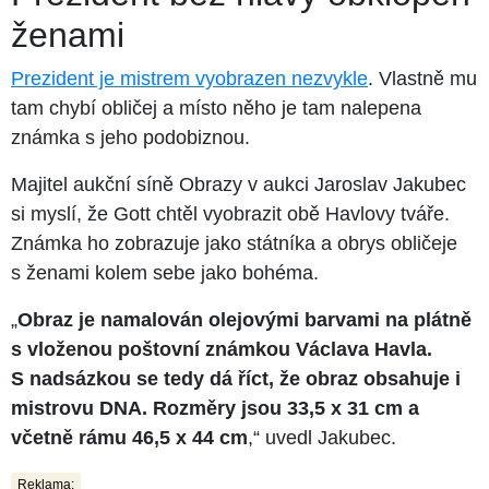
ženami
Prezident je mistrem vyobrazen nezvykle
. Vlastně mu
tam chybí obličej a místo něho je tam nalepena
známka s jeho podobiznou.
Majitel aukční síně Obrazy v aukci Jaroslav Jakubec
si myslí, že Gott chtěl vyobrazit obě Havlovy tváře.
Známka ho zobrazuje jako státníka a obrys obličeje
s ženami kolem sebe jako bohéma.
„
Obraz je namalován olejovými barvami na plátně
s vloženou poštovní známkou Václava Havla.
S nadsázkou se tedy dá říct, že obraz obsahuje i
mistrovu DNA. Rozměry jsou 33,5 x 31 cm a
včetně rámu 46,5 x 44 cm
,“ uvedl Jakubec.
Reklama: