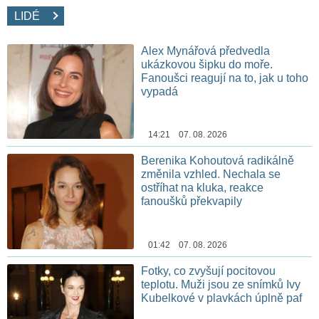
LIDÉ
Alex Mynářová předvedla
ukázkovou šipku do moře.
Fanoušci reagují na to, jak u toho
vypadá
14:21 07. 08. 2026
Berenika Kohoutová radikálně
změnila vzhled. Nechala se
ostříhat na kluka, reakce
fanoušků překvapily
01:42 07. 08. 2026
Fotky, co zvyšují pocitovou
teplotu. Muži jsou ze snímků Ivy
Kubelkové v plavkách úplně paf