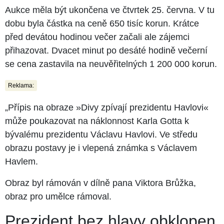
Aukce měla být ukončena ve čtvrtek 25. června. V tu
dobu byla částka na ceně 650 tisíc korun. Krátce
před devátou hodinou večer začali ale zájemci
přihazovat. Dvacet minut po desáté hodině večerní
se cena zastavila na neuvěřitelných 1 200 000 korun.
Reklama:
„Přípis na obraze »Divy zpívají prezidentu Havlovi«
může poukazovat na náklonnost Karla Gotta k
bývalému prezidentu Václavu Havlovi. Ve středu
obrazu postavy je i vlepená známka s Václavem
Havlem.
Obraz byl rámován v dílně pana Viktora Brůžka,
obraz pro umělce rámoval.
Prezident bez hlavy obklopen