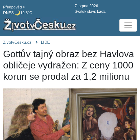
7. srpna 2026
Předpověd >
Svátek slaví:
Lada
DNES:
19.8°C
ŽivotvČesku.cz
LIDÉ
Gottův tajný obraz bez Havlova
obličeje vydražen: Z ceny 1000
korun se prodal za 1,2 milionu