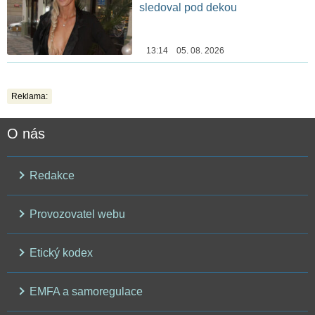
sledoval pod dekou
13:14 05. 08. 2026
Reklama:
O nás
Redakce
Provozovatel webu
Etický kodex
EMFA a samoregulace