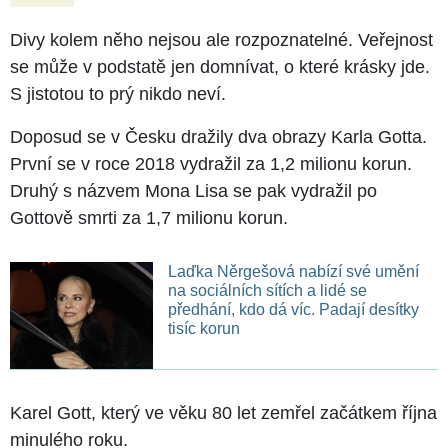
Divy kolem něho nejsou ale rozpoznatelné. Veřejnost
se může v podstatě jen domnívat, o které krásky jde.
S jistotou to prý nikdo neví.
Doposud se v Česku dražily dva obrazy Karla Gotta.
První se v roce 2018 vydražil za 1,2 milionu korun.
Druhý s názvem Mona Lisa se pak vydražil po
Gottově smrti za 1,7 milionu korun.
Laďka Něrgešová nabízí své umění
na sociálních sítích a lidé se
předhání, kdo dá víc. Padají desítky
tisíc korun
Karel Gott, který ve věku 80 let zemřel začátkem října
minulého roku.