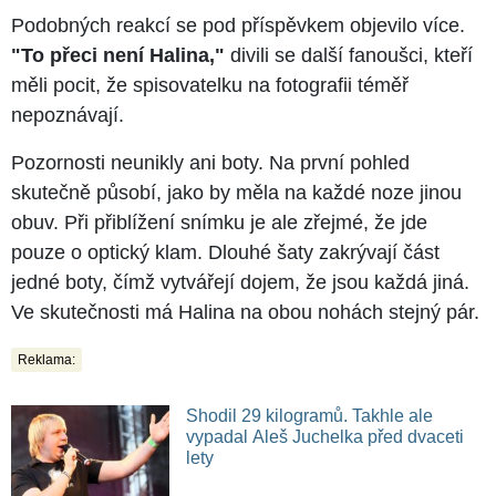
Podobných reakcí se pod příspěvkem objevilo více.
"To přeci není Halina,"
divili se další fanoušci, kteří
měli pocit, že spisovatelku na fotografii téměř
nepoznávají.
Pozornosti neunikly ani boty. Na první pohled
skutečně působí, jako by měla na každé noze jinou
obuv. Při přiblížení snímku je ale zřejmé, že jde
pouze o optický klam. Dlouhé šaty zakrývají část
jedné boty, čímž vytvářejí dojem, že jsou každá jiná.
Ve skutečnosti má Halina na obou nohách stejný pár.
Reklama:
Shodil 29 kilogramů. Takhle ale
vypadal Aleš Juchelka před dvaceti
lety