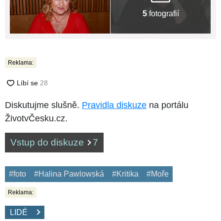
5
fotografií
Reklama:
Diskutujme slušně.
Pravidla diskuze
na portálu
ŽivotvČesku.cz.
Vstup do diskuze
7
#foto
#Halina Pawlowská
#Kritika
#Moře
Reklama:
LIDÉ