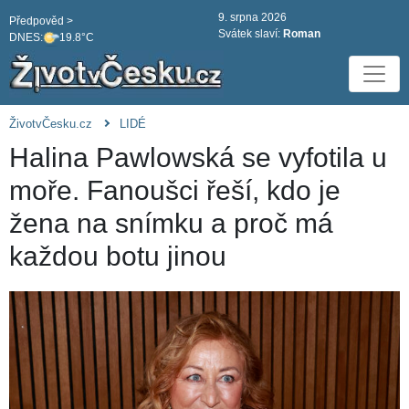
9. srpna 2026
Předpověd >
Svátek slaví:
Roman
DNES:
19.8°C
ŽivotvČesku.cz
LIDÉ
Halina Pawlowská se vyfotila u
moře. Fanoušci řeší, kdo je
žena na snímku a proč má
každou botu jinou