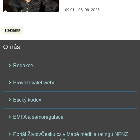
09:01 06. 08. 2026
Reklama:
O nás
Redakce
Provozovatel webu
Etický kodex
EMFA a samoregulace
Portál ŽivotvČesku.cz v Mapě médií a ratingu NFNZ