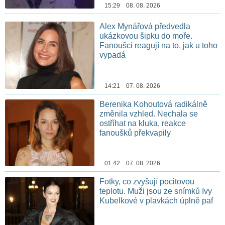
15:29 08. 08. 2026
Alex Mynářová předvedla
ukázkovou šipku do moře.
Fanoušci reagují na to, jak u toho
vypadá
14:21 07. 08. 2026
Berenika Kohoutová radikálně
změnila vzhled. Nechala se
ostříhat na kluka, reakce
fanoušků překvapily
01:42 07. 08. 2026
Fotky, co zvyšují pocitovou
teplotu. Muži jsou ze snímků Ivy
Kubelkové v plavkách úplně paf