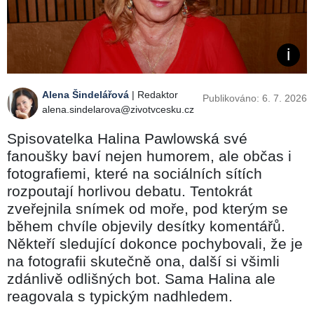
Alena Šindelářová
| Redaktor
Publikováno: 6. 7. 2026
alena.sindelarova@zivotvcesku.cz
Spisovatelka Halina Pawlowská své
fanoušky baví nejen humorem, ale občas i
fotografiemi, které na sociálních sítích
rozpoutají horlivou debatu. Tentokrát
zveřejnila snímek od moře, pod kterým se
během chvíle objevily desítky komentářů.
Někteří sledující dokonce pochybovali, že je
na fotografii skutečně ona, další si všimli
zdánlivě odlišných bot. Sama Halina ale
reagovala s typickým nadhledem.