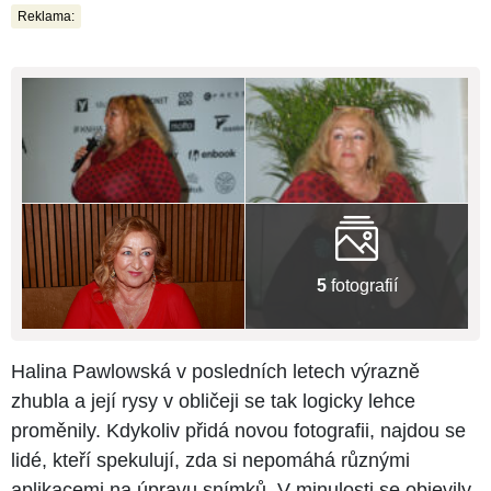
Reklama:
5
fotografií
Halina Pawlowská v posledních letech výrazně
zhubla a její rysy v obličeji se tak logicky lehce
proměnily. Kdykoliv přidá novou fotografii, najdou se
lidé, kteří spekulují, zda si nepomáhá různými
aplikacemi na úpravu snímků. V minulosti se objevily