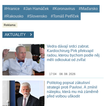
#Hranice
#Jan Hamáček
#Koronavirus
#Maďarsko
#Rakousko
#Slovensko
#Tomáš Petříček
Reklama:
AKTUALITY
Vedra dávají srdci zabrat.
Kardiochirurg Pirk překvapil
radou, kterou bychom podle něj
měli odkoukat od zvířat
17:04 08. 08. 2026
Politolog popsal zákulisní
strategii proti Pavlovi. A zmínil
nálepku, která mu má záměrně
před volbou uškodit