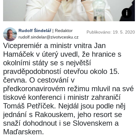
Rudolf Šindelář
| Redaktor
Publikováno: 19. 5. 2020
rudolf.sindelar@zivotvcesku.cz
Vicepremiér a ministr vnitra Jan
Hamáček v úterý uvedl, že hranice s
okolními státy se s největší
pravděpodobností otevřou okolo 15.
června. O cestování v
předkoronavirovém režimu mluvil na své
tiskové konferenci i ministr zahraničí
Tomáš Petříček. Nejdál jsou podle něj
jednání s Rakouskem, jeho resort se
snaží dohodnout i se Slovenskem a
Maďarskem.