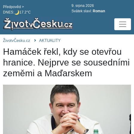
9. srpna 2026
Předpověd >
Svátek slaví:
Roman
DNES:
17.2°C
ŽivotvČesku.cz
AKTUALITY
Hamáček řekl, kdy se otevřou
hranice. Nejprve se sousedními
zeměmi a Maďarskem