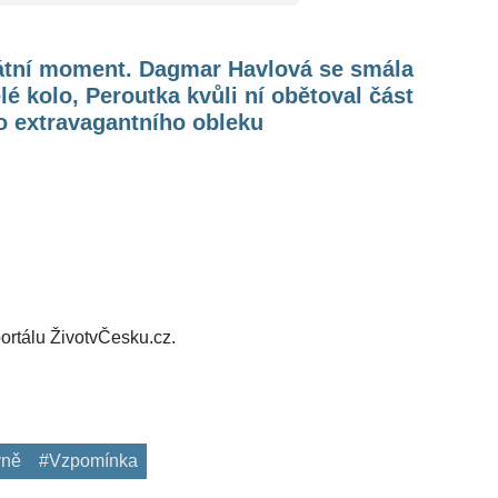
átní moment. Dagmar Havlová se smála
lé kolo, Peroutka kvůli ní obětoval část
o extravagantního obleku
ortálu ŽivotvČesku.cz.
yně
#Vzpomínka