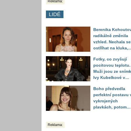
Reklama:
LIDÉ
Berenika Kohouto
radikálně změnila
vzhled. Nechala se
ostříhat na kluka,
reakce fanoušků
Fotky, co zvyšují
překvapily
pocitovou teplotu.
Muži jsou ze sním
Ivy Kubelkové v
plavkách úplně pa
Boho předvedla
perfektní postavu 
vykrojených
plavkách, potom
ukázala realitu sv
těla
Reklama: