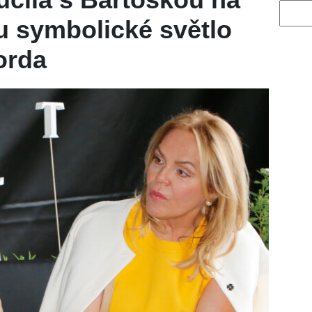
Vyhled
u symbolické světlo
orda