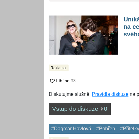
Unik
na ce
svéh
Reklama:
Diskutujme slušně.
Pravidla diskuze
na p
Vstup do diskuze
0
#Dagmar Havlová
#Pohřeb
#Přítelk