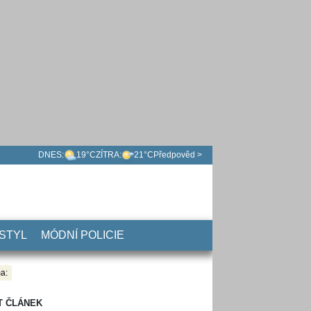
DNES:
19°C
ZÍTRA:
21°C
Předpověd >
 STYL
MÓDNÍ POLICIE
a:
T ČLÁNEK