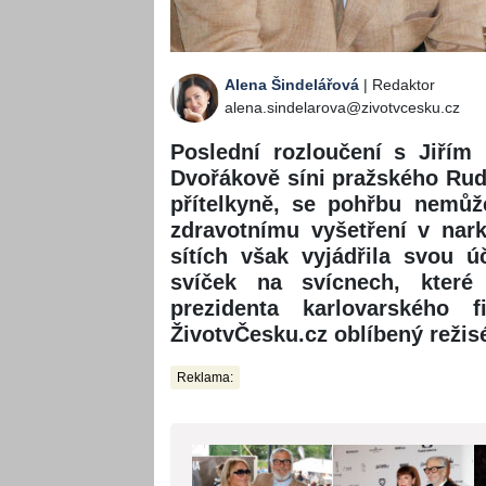
Alena Šindelářová
| Redaktor
alena.sindelarova@zivotvcesku.cz
Poslední rozloučení s Jiřím
Dvořákově síni pražského Rud
přítelkyně, se pohřbu nemůž
zdravotnímu vyšetření v nark
sítích však vyjádřila svou ú
svíček na svícnech, které
prezidenta karlovarského 
ŽivotvČesku.cz oblíbený režis
Reklama: