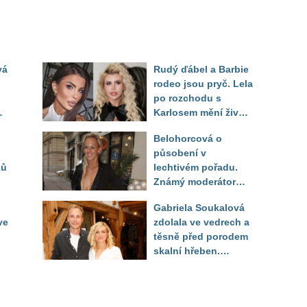
vá
Rudý ďábel a Barbie
rodeo jsou pryč. Lela
po rozchodu s
Karlosem mění život i
image, tleská jí i
Belohorcová o
Sandeva
působení v
ků
lechtivém pořadu.
Známý moderátor
f
přiznal, že ji dírkou
Gabriela Soukalová
sledoval pod dekou
ve
zdolala ve vedrech a
těsně před porodem
skalní hřeben.
ého
Partner řešil, jak
snést "těhuli"