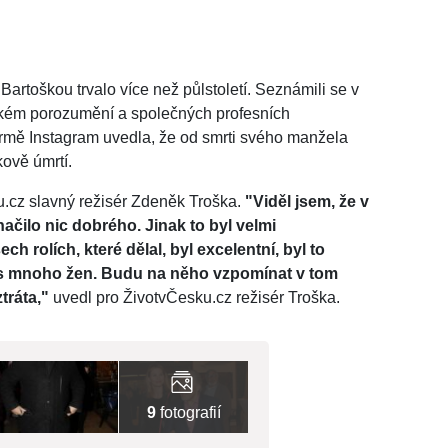
artoškou trvalo více než půlstoletí. Seznámili se v
bokém porozumění a společných profesních
ormě Instagram uvedla, že od smrti svého manžela
kově úmrtí.
.cz slavný režisér Zdeněk Troška.
"Viděl jsem, že v
čilo nic dobrého. Jinak to byl velmi
h rolích, které dělal, byl excelentní, byl to
ás mnoho žen. Budu na něho vzpomínat v tom
tráta,"
uvedl pro ŽivotvČesku.cz režisér Troška.
9
fotografií