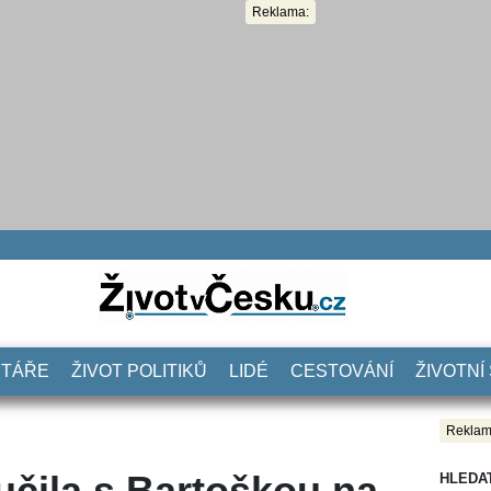
Reklama:
NTÁŘE
ŽIVOT POLITIKŮ
LIDÉ
CESTOVÁNÍ
ŽIVOTNÍ
Reklam
učila s Bartoškou na
HLEDA