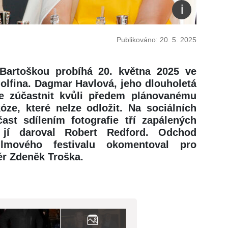
Publikováno: 20. 5. 2025
 Bartoškou probíhá 20. května 2025 ve
olfina. Dagmar Havlová, jeho dlouholetá
e zúčastnit kvůli předem plánovanému
óze, které nelze odložit. Na sociálních
čast sdílením fotografie tří zapálených
 jí daroval Robert Redford. Odchod
filmového festivalu okomentoval pro
ér Zdeněk Troška.