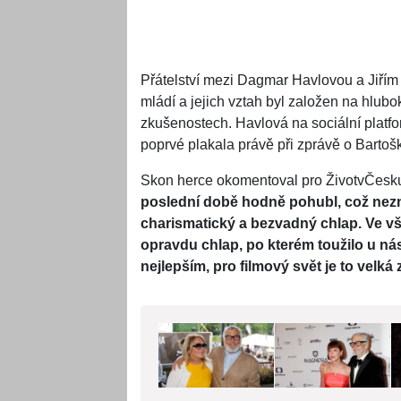
Přátelství mezi Dagmar Havlovou a Jiřím B
mládí a jejich vztah byl založen na hlu
zkušenostech. Havlová na sociální platf
poprvé plakala právě při zprávě o Bartoš
Skon herce okomentoval pro ŽivotvČesku
poslední době hodně pohubl, což nezna
charismatický a bezvadný chlap. Ve všec
opravdu chlap, po kterém toužilo u n
nejlepším, pro filmový svět je to velká z