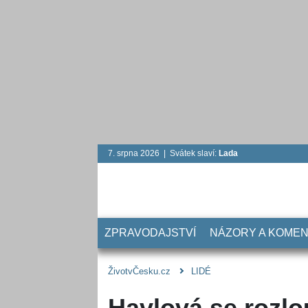
7. srpna 2026 | Svátek slaví:
Lada
ZPRAVODAJSTVÍ
NÁZORY A KOME
ŽivotvČesku.cz
LIDÉ
Havlová se rozlo