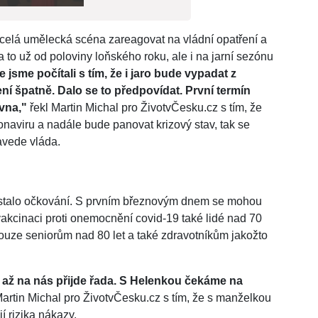
celá umělecká scéna zareagovat na vládní opatření a
 to už od poloviny loňského roku, ale i na jarní sezónu
 jsme počítali s tím, že i jaro bude vypadat z
ní špatně. Dalo se to předpovídat. První termín
vna,"
řekl Martin Michal pro ŽivotvČesku.cz s tím, že
naviru a nadále bude panovat krizový stav, tak se
avede vláda.
 stalo očkování. S prvním březnovým dnem se mohou
akcinaci proti onemocnění covid-19 také lidé nad 70
 pouze seniorům nad 80 let a také zdravotníkům jakožto
až na nás přijde řada. S Helenkou čekáme na
Martin Michal pro ŽivotvČesku.cz s tím, že s manželkou
í rizika nákazy.