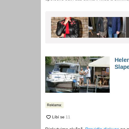
Hele
Slape
Reklama: