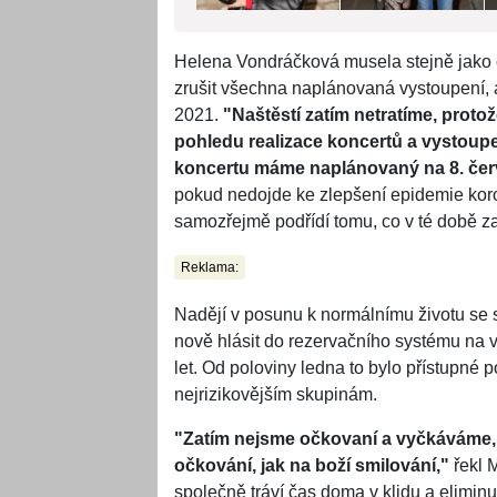
Helena Vondráčková musela stejně jako 
zrušit všechna naplánovaná vystoupení, a
2021.
"Naštěstí zatím netratíme, protože
pohledu realizace koncertů a vystoupe
koncertu máme naplánovaný na 8. čer
pokud nedojde ke zlepšení epidemie koro
samozřejmě podřídí tomu, co v té době z
Reklama:
Nadějí v posunu k normálnímu životu se
nově hlásit do rezervačního systému na v
let. Od poloviny ledna to bylo přístupné
nejrizikovějším skupinám.
"Zatím nejsme očkovaní a vyčkáváme, 
očkování, jak na boží smilování,"
řekl 
společně tráví čas doma v klidu a eliminuj