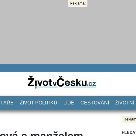
Reklama:
NTÁŘE
ŽIVOT POLITIKŮ
LIDÉ
CESTOVÁNÍ
ŽIVOTNÍ
Reklam
ková s manželem
HLEDA