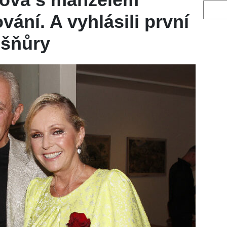
Vyhled
vání. A vyhlásili první
 šňůry