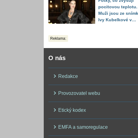
Fotky, co zvyšují
překvapily
pocitovou teplotu.
Muži jsou ze sním
Ivy Kubelkové v
plavkách úplně pa
Reklama:
O nás
Redakce
Provozovatel webu
Etický kodex
EMFA a samoregulace