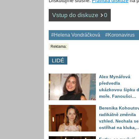
Diskutujme slušně.
Pravidla diskuze
na p
Vstup do diskuze
0
#Helena Vondráčková
#Koronavirus
Reklama:
LIDÉ
Alex Mynářová
předvedla
ukázkovou šipku 
moře. Fanoušci
reagují na to, jak u
Berenika Kohouto
toho vypadá
radikálně změnila
vzhled. Nechala se
ostříhat na kluka,
reakce fanoušků