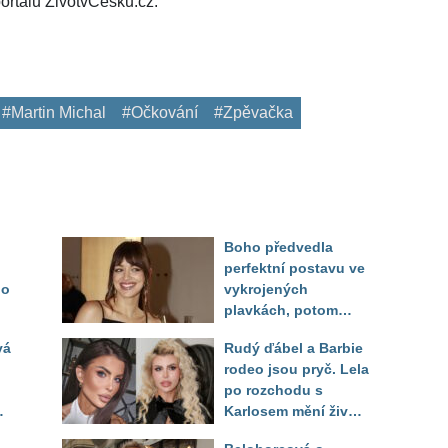
ortálu ŽivotvČesku.cz.
#Martin Michal
#Očkování
#Zpěvačka
Boho předvedla
perfektní postavu ve
do
vykrojených
plavkách, potom
ukázala realitu svého
vá
Rudý ďábel a Barbie
těla
rodeo jsou pryč. Lela
po rozchodu s
Karlosem mění život i
image, tleská jí i