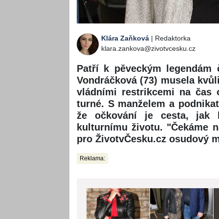
Klára Zaňková
| Redaktorka
klara.zankova@zivotvcesku.cz
Patří k pěveckým legendám 
Vondráčková (73) musela kvůli
vládními restrikcemi na čas 
turné. S manželem a podnikat
že očkování je cesta, jak
kulturnímu životu. "Čekáme na
pro ŽivotvČesku.cz osudový m
Reklama: