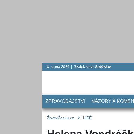
8. srpna 2026 | Svátek slaví:
Soběslav
ZPRAVODAJSTVÍ
NÁZORY A KOME
ŽivotvČesku.cz
LIDÉ
Helena Vondráč