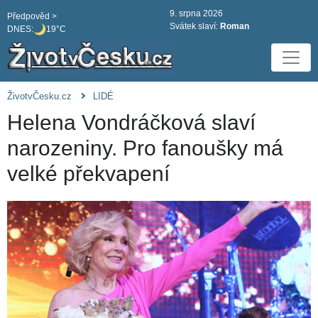
9. srpna 2026
Předpověd >
Svátek slaví:
Roman
DNES:
19°C
ŽivotvČesku.cz
LIDÉ
Helena Vondráčková slaví
narozeniny. Pro fanoušky má
velké překvapení