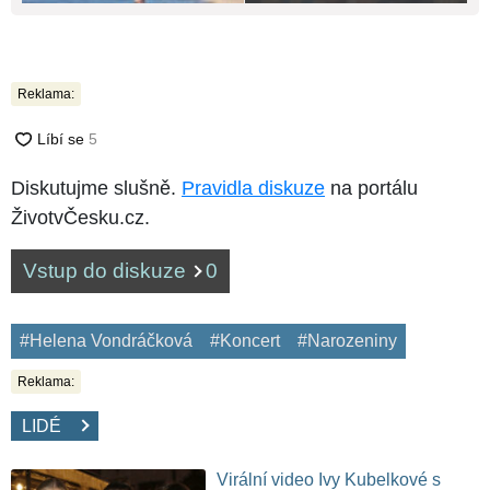
Reklama:
Diskutujme slušně.
Pravidla diskuze
na portálu
ŽivotvČesku.cz.
Vstup do diskuze
0
#Helena Vondráčková
#Koncert
#Narozeniny
Reklama:
LIDÉ
Virální video Ivy Kubelkové s