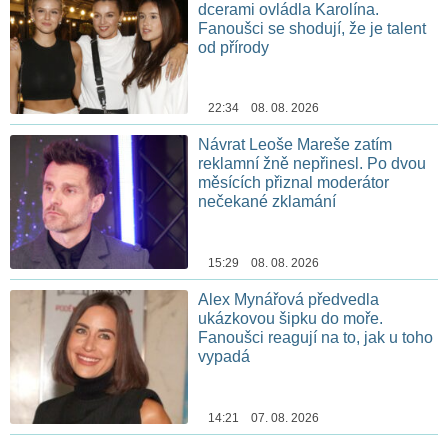
dcerami ovládla Karolína.
Fanoušci se shodují, že je talent
od přírody
22:34 08. 08. 2026
Návrat Leoše Mareše zatím
reklamní žně nepřinesl. Po dvou
měsících přiznal moderátor
nečekané zklamání
15:29 08. 08. 2026
Alex Mynářová předvedla
ukázkovou šipku do moře.
Fanoušci reagují na to, jak u toho
vypadá
14:21 07. 08. 2026