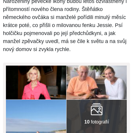
Narozeniny pěvecké ikony budou letos ozvláštněny i
přítomností nového člena rodiny. Štěňátko
německého ovčáka si manželé pořídili minulý měsíc
krátce poté, co přišli o milovanou fenku Jessie. Psí
holčičku pojmenovali po její předchůdkyni, a jak
manžel zpěvačky uvedl, má se čile k světu a na svůj
nový domov si zvykla rychle.
10
fotografií