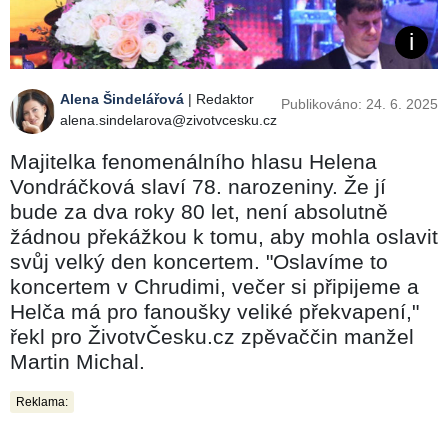
Alena Šindelářová
| Redaktor
Publikováno: 24. 6. 2025
alena.sindelarova@zivotvcesku.cz
Majitelka fenomenálního hlasu Helena
Vondráčková slaví 78. narozeniny. Že jí
bude za dva roky 80 let, není absolutně
žádnou překážkou k tomu, aby mohla oslavit
svůj velký den koncertem. "Oslavíme to
koncertem v Chrudimi, večer si připijeme a
Helča má pro fanoušky veliké překvapení,"
řekl pro ŽivotvČesku.cz zpěvaččin manžel
Martin Michal.
Reklama: