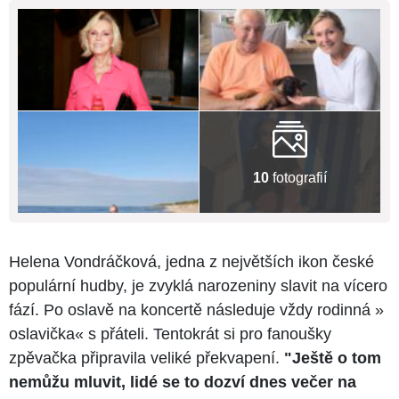
10
fotografií
Helena Vondráčková, jedna z největších ikon české
populární hudby, je zvyklá narozeniny slavit na vícero
fází. Po oslavě na koncertě následuje vždy rodinná »​
oslavička« s přáteli. Tentokrát si pro fanoušky
zpěvačka připravila veliké překvapení.
"Ještě o tom
nemůžu mluvit, lidé se to dozví dnes večer na