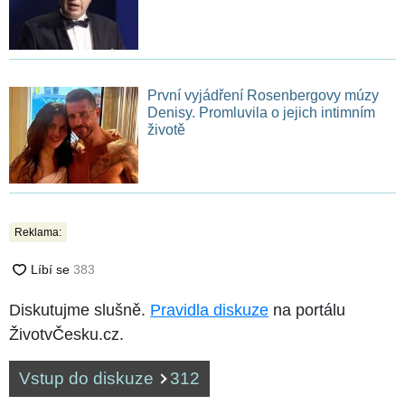
První vyjádření Rosenbergovy múzy
Denisy. Promluvila o jejich intimním
životě
Reklama:
Diskutujme slušně.
Pravidla diskuze
na portálu
ŽivotvČesku.cz.
Vstup do diskuze
312