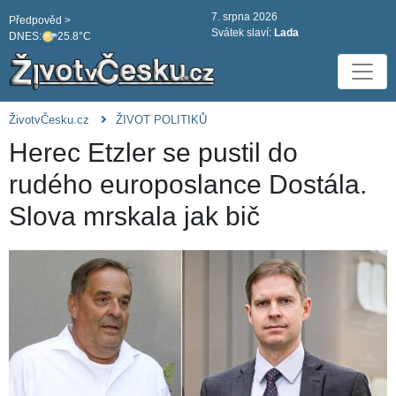
7. srpna 2026
Předpověd >
Svátek slaví:
Lada
DNES:
25.8°C
ŽivotvČesku.cz
ŽIVOT POLITIKŮ
Herec Etzler se pustil do
rudého europoslance Dostála.
Slova mrskala jak bič