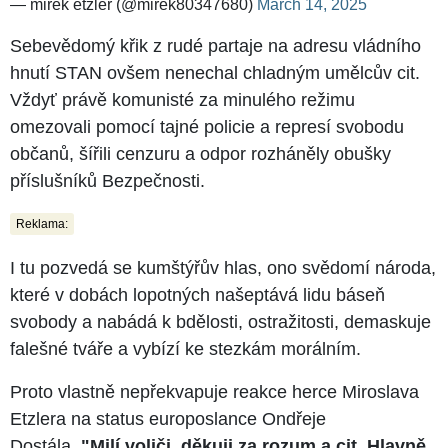
— mirek etzler (@mirek80347680)
March 14, 2025
Sebevědomý křik z rudé partaje na adresu vládního
hnutí STAN ovšem nenechal chladným umělcův cit.
Vždyť právě komunisté za minulého režimu
omezovali pomocí tajné policie a represí svobodu
občanů, šířili cenzuru a odpor rozháněly obušky
příslušníků Bezpečnosti.
Reklama:
I tu pozvedá se kumštýřův hlas, ono svědomí národa,
které v dobách lopotných našeptává lidu báseň
svobody a nabádá k bdělosti, ostražitosti, demaskuje
falešné tváře a vybízí ke stezkám morálním.
Proto vlastně nepřekvapuje reakce herce Miroslava
Etzlera na status europoslance Ondřeje
Dostála.
"Milí voliči, děkuji za rozum a cit. Hlavně