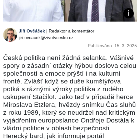
Jiří Ovčáček
| Redaktor a komentátor
jiri.ovcacek@zivotvcesku.cz
Publikováno: 15. 3. 2025
Česká politika není žádná selanka. Vášnivé
spory o zásadní otázky hýbou doslova celou
společností a emoce prýští i na kulturní
frontě. Zvlášť když se duše kumštýřova
potká s ráznými výroky politika z rudého
uskupení Stačilo!. Jako teď v případě herce
Miroslava Etzlera, hvězdy snímku Čas sluhů
z roku 1989, který se neudržel nad kritickým
vyjádřením europoslance Ondřeje Dostála k
vládní politice v oblasti bezpečnosti.
Herecký bard, jak informuje portál