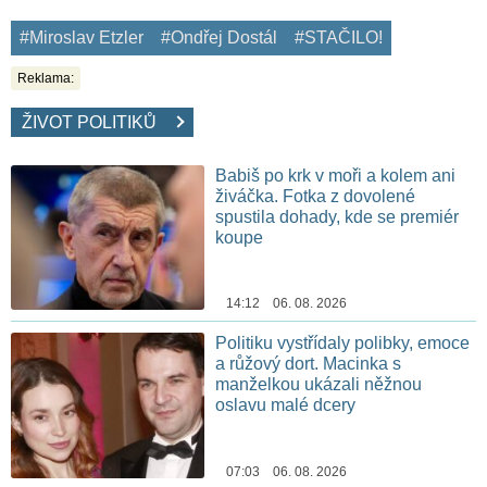
#Miroslav Etzler
#Ondřej Dostál
#STAČILO!
Reklama:
ŽIVOT POLITIKŮ
Babiš po krk v moři a kolem ani
živáčka. Fotka z dovolené
spustila dohady, kde se premiér
koupe
14:12 06. 08. 2026
Politiku vystřídaly polibky, emoce
a růžový dort. Macinka s
manželkou ukázali něžnou
oslavu malé dcery
07:03 06. 08. 2026