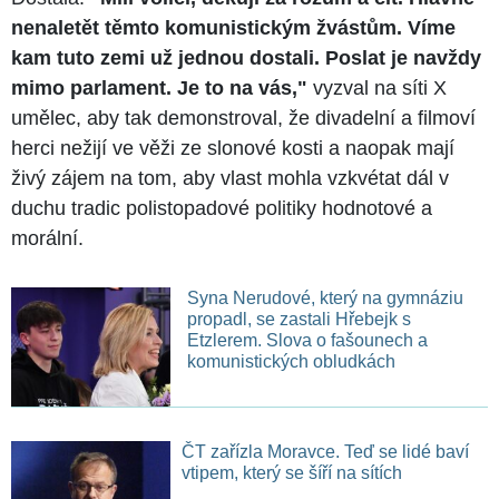
nenaletět těmto komunistickým žvástům. Víme
kam tuto zemi už jednou dostali. Poslat je navždy
mimo parlament. Je to na vás,"
vyzval na síti X
umělec, aby tak demonstroval, že divadelní a filmoví
herci nežijí ve věži ze slonové kosti a naopak mají
živý zájem na tom, aby vlast mohla vzkvétat dál v
duchu tradic polistopadové politiky hodnotové a
morální.
Syna Nerudové, který na gymnáziu
propadl, se zastali Hřebejk s
Etzlerem. Slova o fašounech a
komunistických obludkách
ČT zařízla Moravce. Teď se lidé baví
vtipem, který se šíří na sítích