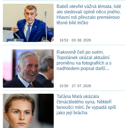
Babiš otevřel vážná témata, lidé
ale sledovali úplně něco jiného.
Hlavní roli převzalo premiérovo
těsné bílé tričko
16:53 03. 08. 2026
Rakovině čelí po svém.
Topolánek ukázal aktuální
proměnu na fotografiích a s
nadhledem popsal další
chemoterapii
10:50 27. 07. 2026
Taťána Malá ukázala
čtrnáctiletého syna. Někteří
fanoušci míní, že vypadá spíš
jako její brácha