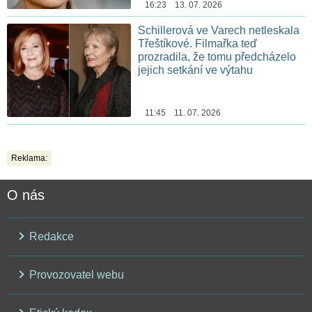
16:23 13. 07. 2026
Schillerová ve Varech netleskala
Třeštíkové. Filmařka teď
prozradila, že tomu předcházelo
jejich setkání ve výtahu
11:45 11. 07. 2026
Reklama:
O nás
Redakce
Provozovatel webu