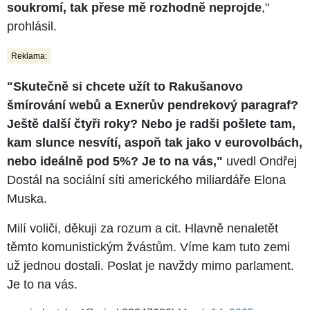
soukromí, tak přese mě rozhodně neprojde
,"
prohlásil.
Reklama:
"Skutečně si chcete užít to Rakušanovo
šmírování webů a Exnerův pendrekový paragraf?
Ještě další čtyři roky? Nebo je radši pošlete tam,
kam slunce nesvítí, aspoň tak jako v eurovolbách,
nebo ideálně pod 5%? Je to na vás,"
uvedl Ondřej
Dostál na sociální síti amerického miliardáře Elona
Muska.
Milí voliči, děkuji za rozum a cit. Hlavně nenaletět
těmto komunistickým žvástům. Víme kam tuto zemi
už jednou dostali. Poslat je navždy mimo parlament.
Je to na vás.