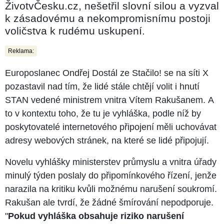
ŽivotvČesku.cz, nešetřil slovní silou a vyzval
k zásadovému a nekompromisnímu postoji
voličstva k rudému uskupení.
Reklama:
Europoslanec Ondřej Dostál ze Stačilo! se na síti X
pozastavil nad tím, že lidé stále chtějí volit i hnutí
STAN vedené ministrem vnitra Vítem Rakušanem. A
to v kontextu toho, že tu je vyhláška, podle níž by
poskytovatelé internetového připojení měli uchovávat
adresy webových stránek, na které se lidé připojují.
Novelu vyhlášky ministerstev průmyslu a vnitra úřady
minulý týden poslaly do připomínkového řízení, jenže
narazila na kritiku kvůli možnému narušení soukromí.
Rakušan ale tvrdí, že žádné šmírování nepodporuje.
"
Pokud vyhláška obsahuje riziko narušení