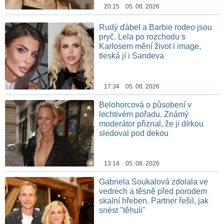
20:15 05. 08. 2026
Rudý ďábel a Barbie rodeo jsou
pryč. Lela po rozchodu s
Karlosem mění život i image,
tleská jí i Sandeva
17:34 05. 08. 2026
Belohorcová o působení v
lechtivém pořadu. Známý
moderátor přiznal, že ji dírkou
sledoval pod dekou
13:14 05. 08. 2026
Gabriela Soukalová zdolala ve
vedrech a těsně před porodem
skalní hřeben. Partner řešil, jak
snést "těhuli"