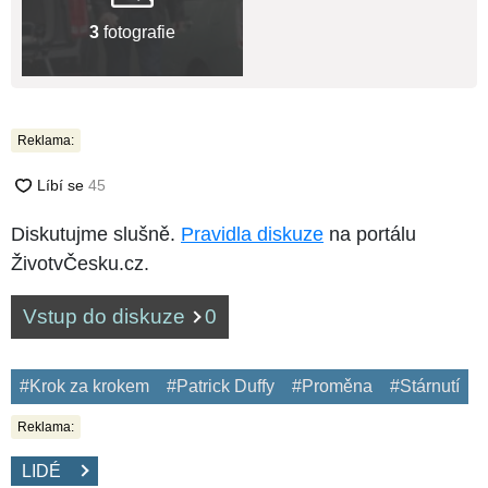
3
fotografie
Reklama:
Diskutujme slušně.
Pravidla diskuze
na portálu
ŽivotvČesku.cz.
Vstup do diskuze
0
#Krok za krokem
#Patrick Duffy
#Proměna
#Stárnutí
Reklama:
LIDÉ