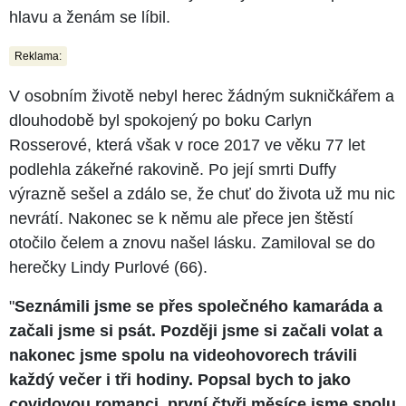
hlavu a ženám se líbil.
Reklama:
V osobním životě nebyl herec žádným sukničkářem a
dlouhodobě byl spokojený po boku Carlyn
Rosserové, která však v roce 2017 ve věku 77 let
podlehla zákeřné rakovině. Po její smrti Duffy
výrazně sešel a zdálo se, že chuť do života už mu nic
nevrátí. Nakonec se k němu ale přece jen štěstí
otočilo čelem a znovu našel lásku. Zamiloval se do
herečky Lindy Purlové (66).
"
Seznámili jsme se přes společného kamaráda a
začali jsme si psát. Později jsme si začali volat a
nakonec jsme spolu na videohovorech trávili
každý večer i tři hodiny. Popsal bych to jako
covidovou romanci, první čtyři měsíce jsme spolu