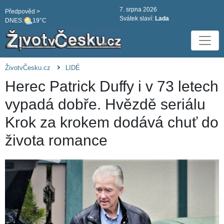
7. srpna 2026
Předpověd >
Svátek slaví:
Lada
DNES:
19°C
ŽivotvČesku.cz
LIDÉ
Herec Patrick Duffy i v 73 letech
vypadá dobře. Hvězdě seriálu
Krok za krokem dodává chuť do
života romance