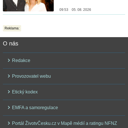
09:53 05. 08. 2026
Reklama:
O nás
Redakce
Provozovatel webu
Etický kodex
EMFA a samoregulace
Portál ŽivotvČesku.cz v Mapě médií a ratingu NFNZ