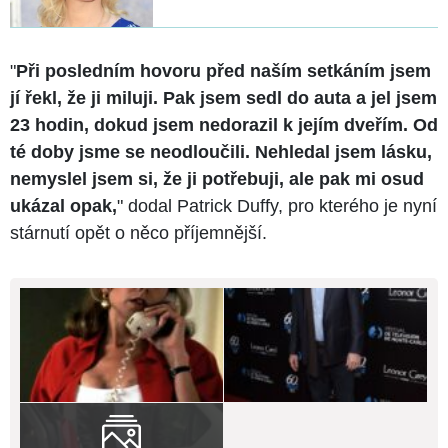
"
Při posledním hovoru před naším setkáním jsem
jí řekl, že ji miluji. Pak jsem sedl do auta a jel jsem
23 hodin, dokud jsem nedorazil k jejím dveřím. Od
té doby jsme se neodloučili. Nehledal jsem lásku,
nemyslel jsem si, že ji potřebuji, ale pak mi osud
ukázal opak,
" dodal Patrick Duffy, pro kterého je nyní
stárnutí opět o něco příjemnější.