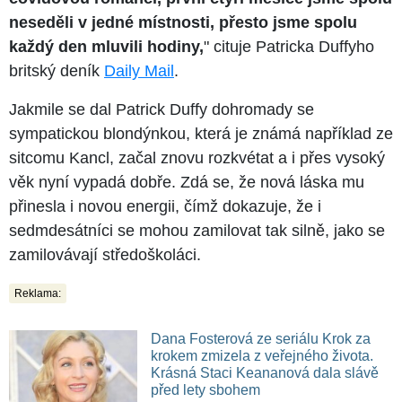
neseděli v jedné místnosti, přesto jsme spolu
každý den mluvili hodiny,
" cituje Patricka Duffyho
britský deník
Daily Mail
.
Jakmile se dal Patrick Duffy dohromady se
sympatickou blondýnkou, která je známá například ze
sitcomu Kancl, začal znovu rozkvétat a i přes vysoký
věk nyní vypadá dobře. Zdá se, že nová láska mu
přinesla i novou energii, čímž dokazuje, že i
sedmdesátníci se mohou zamilovat tak silně, jako se
zamilovávají středoškoláci.
Reklama:
Dana Fosterová ze seriálu Krok za
krokem zmizela z veřejného života.
Krásná Staci Keananová dala slávě
před lety sbohem