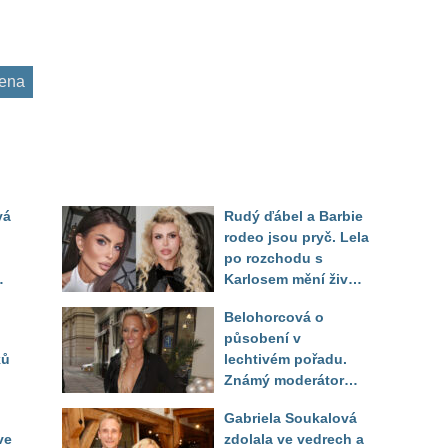
ena
vá
Rudý ďábel a Barbie
rodeo jsou pryč. Lela
po rozchodu s
Karlosem mění život i
image, tleská jí i
Belohorcová o
Sandeva
působení v
ků
lechtivém pořadu.
Známý moderátor
f
přiznal, že ji dírkou
Gabriela Soukalová
sledoval pod dekou
ve
zdolala ve vedrech a