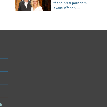
těsně před porodem
skalní hřeben.
ého
Partner řešil, jak
snést "těhuli"
 a