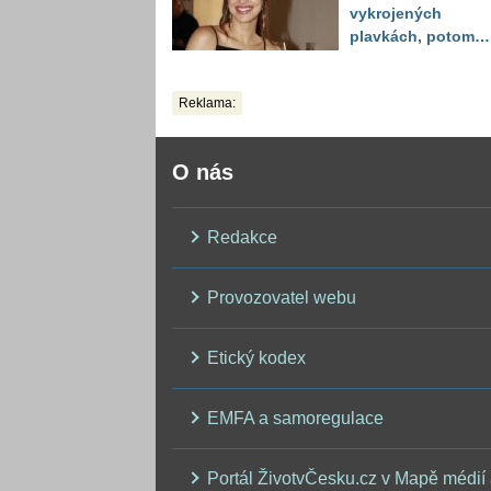
vykrojených
plavkách, potom
ukázala realitu sv
těla
Reklama:
O nás
Redakce
Provozovatel webu
Etický kodex
EMFA a samoregulace
Portál ŽivotvČesku.cz v Mapě médií