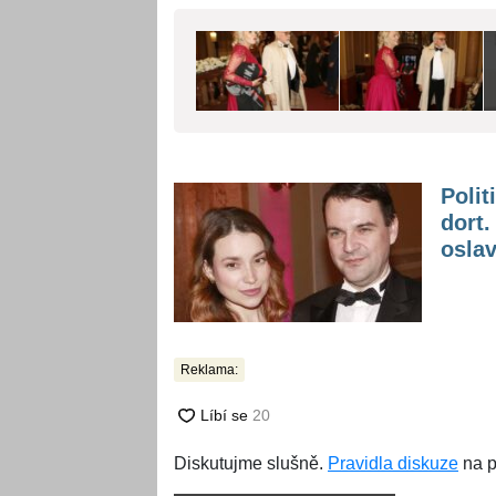
Polit
dort
osla
Reklama:
Diskutujme slušně.
Pravidla diskuze
na p