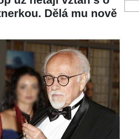
Vyhled
rtnerkou. Dělá mu nově