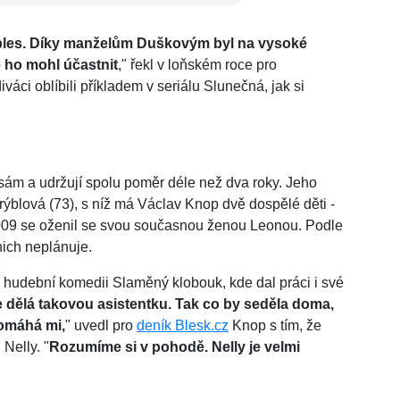
ples. Díky manželům Duškovým byl na vysoké
e ho mohl účastnit
," řekl v loňském roce pro
váci oblíbili příkladem v seriálu Slunečná, jak si
n sám a udržují spolu poměr déle než dva roky. Jeho
ýblová (73), s níž má Václav Knop dvě dospělé děti -
2009 se oženil se svou současnou ženou Leonou. Podle
nich neplánuje.
 hudební komedii Slaměný klobouk, kde dal práci i své
e dělá takovou asistentku. Tak co by seděla doma,
pomáhá mi,
" uvedl pro
deník Blesk.cz
Knop s tím, že
 Nelly. "
Rozumíme si v pohodě. Nelly je velmi