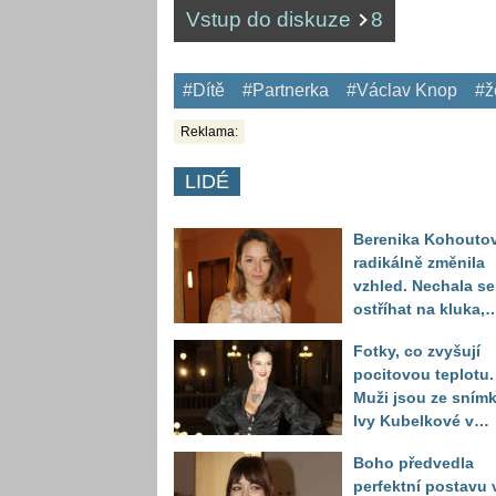
Vstup do diskuze
8
#Dítě
#Partnerka
#Václav Knop
#ž
Reklama:
LIDÉ
Berenika Kohouto
radikálně změnila
vzhled. Nechala se
ostříhat na kluka,
reakce fanoušků
Fotky, co zvyšují
překvapily
pocitovou teplotu.
Muži jsou ze sním
Ivy Kubelkové v
plavkách úplně pa
Boho předvedla
perfektní postavu 