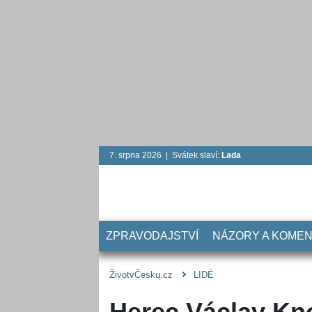
7. srpna 2026 | Svátek slaví:
Lada
ZPRAVODAJSTVÍ
NÁZORY A KOME
ŽivotvČesku.cz
LIDÉ
Herec Václav Kno