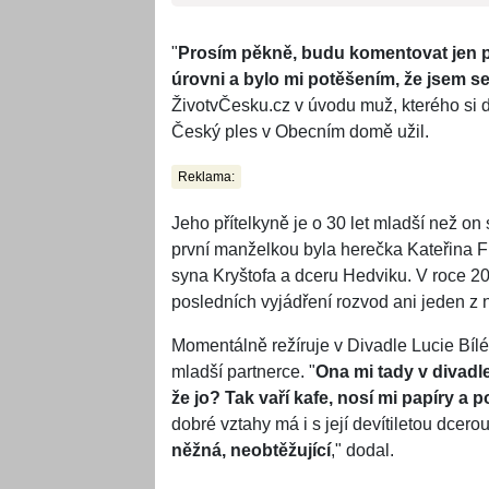
"
Prosím pěkně, budu komentovat jen 
úrovni a bylo mi potěšením, že jsem s
ŽivotvČesku.cz v úvodu muž, kterého si di
Český ples v Obecním domě užil.
Reklama:
Jeho přítelkyně je o 30 let mladší než o
první manželkou byla herečka Kateřina Fr
syna Kryštofa a dceru Hedviku. V roce 
posledních vyjádření rozvod ani jeden z 
Momentálně režíruje v Divadle Lucie Bílé
mladší partnerce. "
Ona mi tady v divadl
že jo? Tak vaří kafe, nosí mi papíry a 
dobré vztahy má i s její devítiletou dcerou
něžná, neobtěžující
," dodal.