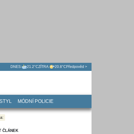
DNES:
21.2°C
ZÍTRA:
20.8°C
Předpověd >
 STYL
MÓDNÍ POLICIE
a:
T ČLÁNEK