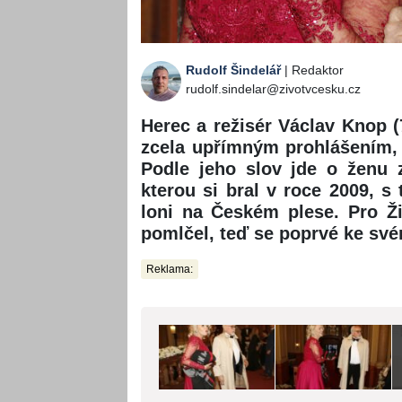
Rudolf Šindelář
| Redaktor
rudolf.sindelar@zivotvcesku.cz
Herec a režisér Václav Knop (
zcela upřímným prohlášením,
Podle jeho slov jde o ženu 
kterou si bral v roce 2009, s
loni na Českém plese. Pro Ž
pomlčel, teď se poprvé ke své
Reklama: