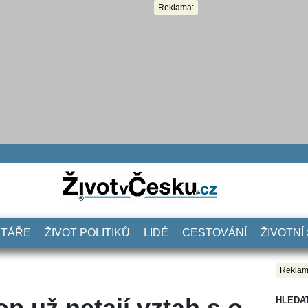
Reklama:
NTÁŘE
ŽIVOT POLITIKŮ
LIDÉ
CESTOVÁNÍ
ŽIVOTNÍ
Reklam
p už netají vztah s o
HLEDA