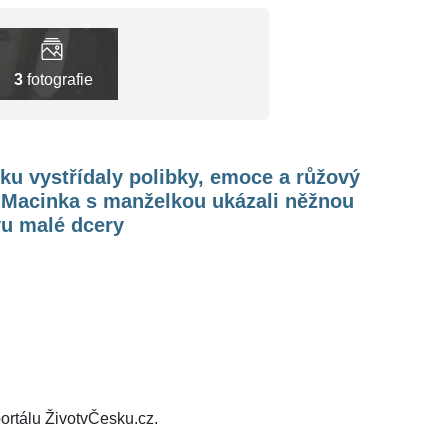
3
fotografie
iku vystřídaly polibky, emoce a růžový
. Macinka s manželkou ukázali něžnou
vu malé dcery
ortálu ŽivotvČesku.cz.