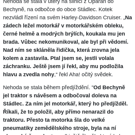
Nehoda se stala v úterý na silnici z Opařan do
Bechyně, na odbočce do obce Stádlec. Kotek
nezvládl řízení na svém Harley-Davidson Cruiser. „
Na
zádech ležel motorkář v motorkářském obleku,
černé helmě a modrých brýlích, koukala mu jen
brada. Vůbec nekomunikoval, ale byl při vědomí.
Nad ním se skláněla řidička, která zrovna jela
kolem a zastavila. Ptal jsem se, jestli volala
záchranku. Ještě jsem jí řekl, aby mu podložila
hlavu a zvedla nohy
,“ řekl Aha! očitý svědek.
Nehoda se stala během předjíždění. "
Od Bechyně
jel traktor s návěsem a odbočoval doleva na
Stádlec. Za ním jel motorkář, který ho předjížděl.
Říkali, že to položil, aby přímo nenarazil do
traktoru. Přesto ta motorka šla do velké
pneumatiky zemědělského stroje, byla na ní