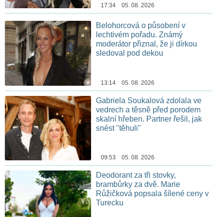
17:34 05. 08. 2026
Belohorcová o působení v
lechtivém pořadu. Známý
moderátor přiznal, že ji dírkou
sledoval pod dekou
13:14 05. 08. 2026
Gabriela Soukalová zdolala ve
vedrech a těsně před porodem
skalní hřeben. Partner řešil, jak
snést "těhuli"
09:53 05. 08. 2026
Deodorant za tři stovky,
brambůrky za dvě. Marie
Růžičková popsala šílené ceny v
Turecku