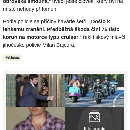
obrovská šmouha
,“ uvedl ještě člověk, který byl na
místě nehody přítomen.
Podle policie se příčiny havárie šetří. „
Došlo k
lehkému zranění. Předběžná škoda činí 75 tisíc
korun na motorce typu cruiser
,“ řekl tiskový mluvčí
jihočeské policie Milan Bajcura.
Reklama:
6
fotografií