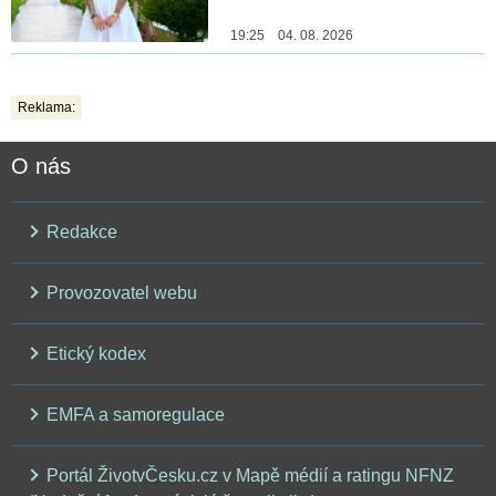
19:25 04. 08. 2026
Reklama:
O nás
Redakce
Provozovatel webu
Etický kodex
EMFA a samoregulace
Portál ŽivotvČesku.cz v Mapě médií a ratingu NFNZ