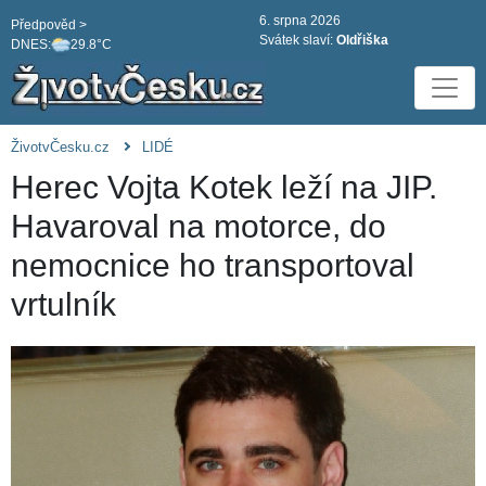
6. srpna 2026
Předpověd >
Svátek slaví:
Oldřiška
DNES:
29.8°C
ŽivotvČesku.cz
LIDÉ
Herec Vojta Kotek leží na JIP.
Havaroval na motorce, do
nemocnice ho transportoval
vrtulník