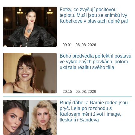
Fotky, co zvyšují pocitovou
teplotu. Muži jsou ze snímků Ivy
Kubelkové v plavkách úplně paf
09:01 06. 08. 2026
Boho předvedla perfektní postavu
ve vykrojených plavkách, potom
ukázala realitu svého těla
20:15 05. 08. 2026
Rudý ďábel a Barbie rodeo jsou
pryč. Lela po rozchodu s
Karlosem mění život i image,
tleská jí i Sandeva