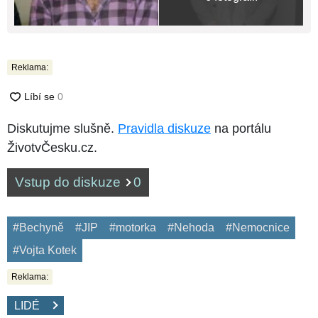
Reklama:
Diskutujme slušně.
Pravidla diskuze
na portálu
ŽivotvČesku.cz.
Vstup do diskuze
0
#Bechyně
#JIP
#motorka
#Nehoda
#Nemocnice
#Vojta Kotek
Reklama:
LIDÉ