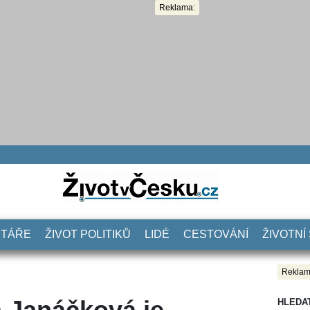
Reklama:
NTÁŘE
ŽIVOT POLITIKŮ
LIDÉ
CESTOVÁNÍ
ŽIVOTNÍ
Reklam
a Janáčková je
HLEDA