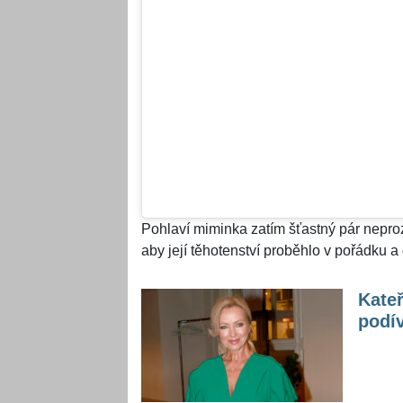
Pohlaví miminka zatím šťastný pár neprozra
aby její těhotenství proběhlo v pořádku a
Kateř
podív