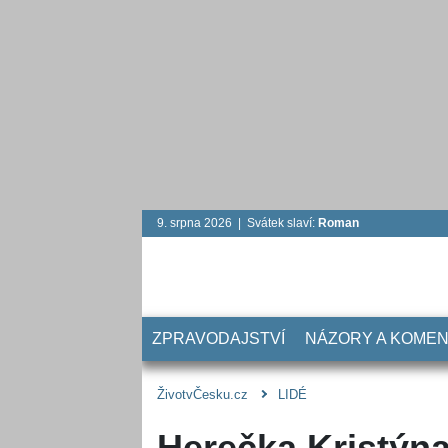
9. srpna 2026 | Svátek slaví:
Roman
ZPRAVODAJSTVÍ
NÁZORY A KOME
ŽivotvČesku.cz
LIDÉ
Herečka Kristýn