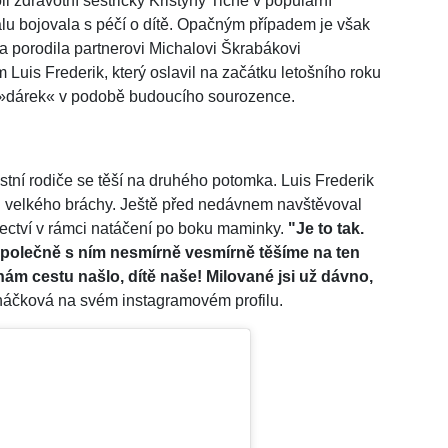
i zdravotní sestřičky Kristýny Tiché v populární
iálu bojovala s péčí o dítě. Opačným případem je však
a porodila partnerovi Michalovi Škrabákovi
uis Frederik, který oslavil na začátku letošního roku
ný »dárek« v podobě budoucího sourozence.
stní rodiče se těší na druhého potomka. Luis Frederik
li velkého bráchy. Ještě před nedávnem navštěvoval
rectví v rámci natáčení po boku maminky.
"Je to tak.
 společně s ním nesmírně vesmírně těšíme na ten
 nám cestu našlo, dítě naše! Milované jsi už dávno,
náčková na svém instagramovém profilu.