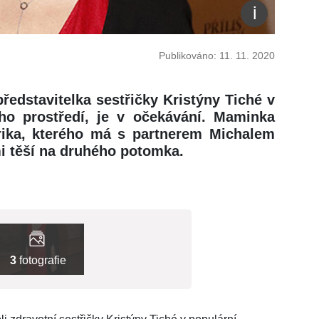
Publikováno: 11. 11. 2020
ředstavitelka sestřičky Kristýny Tiché v
ého prostředí, je v očekávání. Maminka
erika, kterého má s partnerem Michalem
i těší na druhého potomka.
3
fotografie