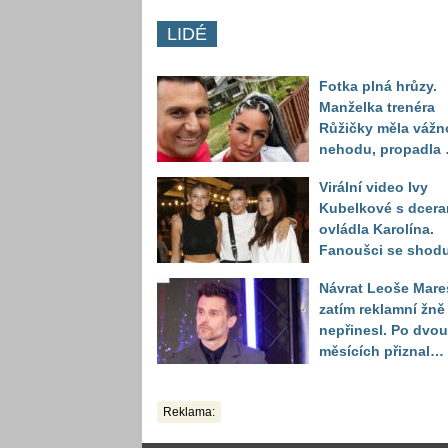
LIDÉ
Fotka plná hrůzy.
Manželka trenéra
Růžičky měla vážn
nehodu, propadla 
schody několik
Virální video Ivy
metrů hluboko
Kubelkové s dcera
ovládla Karolína.
Fanoušci se shodu
že je talent od
Návrat Leoše Mare
přírody
zatím reklamní žně
nepřinesl. Po dvou
měsících přiznal
moderátor nečeka
zklamání
Reklama: