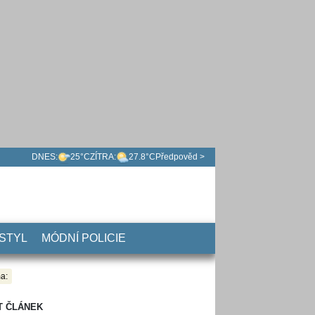
DNES:
25°C
ZÍTRA:
27.8°C
Předpověd >
 STYL
MÓDNÍ POLICIE
a:
T ČLÁNEK