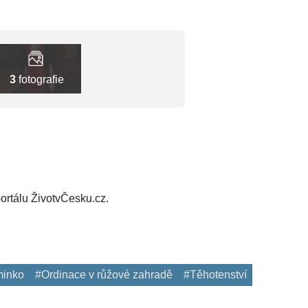
3
fotografie
ortálu ŽivotvČesku.cz.
minko
#Ordinace v růžové zahradě
#Těhotenství