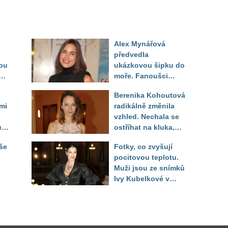
Alex Mynářová
předvedla
ou
ukázkovou šipku do
se
moře. Fanoušci
reagují na to, jak u
Berenika Kohoutová
toho vypadá
mi
radikálně změnila
vzhled. Nechala se
jí,
ostříhat na kluka,
reakce fanoušků
še
Fotky, co zvyšují
překvapily
pocitovou teplotu.
Muži jsou ze snímků
Ivy Kubelkové v
né
plavkách úplně paf