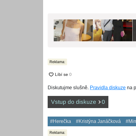
Reklama:
Diskutujme slušně.
Pravidla diskuze
na p
Vstup do diskuze
0
#Herečka
#Kristýna Janáčková
#Mi
Reklama: