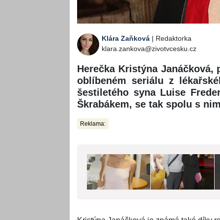
Klára Zaňková
| Redaktorka
klara.zankova@zivotvcesku.cz
Herečka Kristýna Janáčková, p
oblíbeném seriálu z lékařsk
šestiletého syna Luise Fred
Škrabákem, se tak spolu s nim
Reklama: