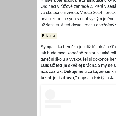
Kristýna Janáčková je známá také díky rol
Ordinaci v růžové zahradě 2, která v ser
ve skutečném životě. V roce 2014 herečk
prvorozeného syna s neobvyklým jménem L
už šest let. A teď dostal trochu opoždě
Reklama:
Sympatická herečka je totiž těhotná a šťa
tak bude moct konečně zastoupit také ro
taneční školu a vyzkoušel si dokonce he
Luis už teď je skvělej brácha a my se
náš zázrak. Děkujeme ti za to, že sis k
tak ať jsi i zdrávo,"
napsala Kristýna Ja