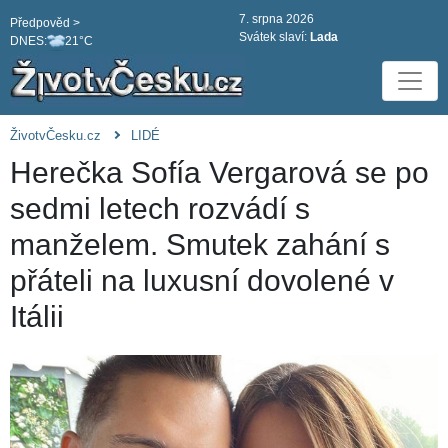
7. srpna 2026
Předpověd >
Svátek slaví:
Lada
DNES:
21°C
ŽivotvČesku.cz
LIDÉ
Herečka Sofía Vergarová se po
sedmi letech rozvádí s
manželem. Smutek zahání s
přáteli na luxusní dovolené v
Itálii