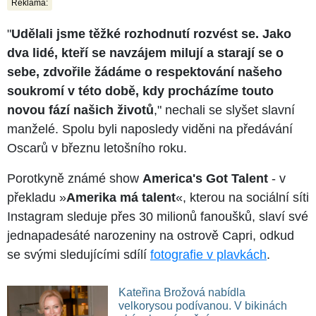
Reklama:
"
Udělali jsme těžké rozhodnutí rozvést se. Jako
dva lidé, kteří se navzájem milují a starají se o
sebe, zdvořile žádáme o respektování našeho
soukromí v této době, kdy procházíme touto
novou fází našich životů
," nechali se slyšet slavní
manželé. Spolu byli naposledy viděni na předávání
Oscarů v březnu letošního roku.
Porotkyně známé show
America's Got Talent
- v
překladu »
Amerika má talent
«, kterou na sociální síti
Instagram sleduje přes 30 milionů fanoušků, slaví své
jednapadesáté narozeniny na ostrově Capri, odkud
se svými sledujícími sdílí
fotografie v plavkách
.
Kateřina Brožová nabídla
velkorysou podívanou. V bikinách