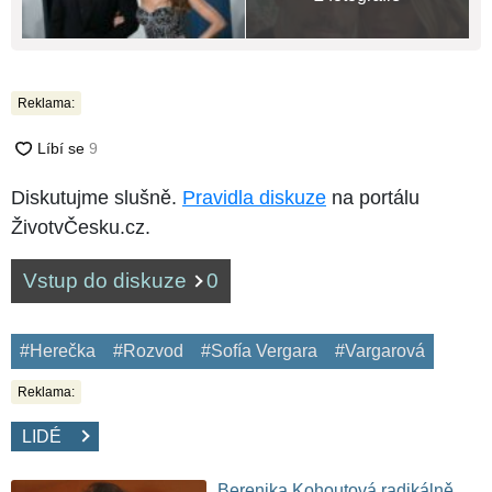
Reklama:
Diskutujme slušně.
Pravidla diskuze
na portálu
ŽivotvČesku.cz.
Vstup do diskuze
0
#Herečka
#Rozvod
#Sofía Vergara
#Vargarová
Reklama:
LIDÉ
Berenika Kohoutová radikálně