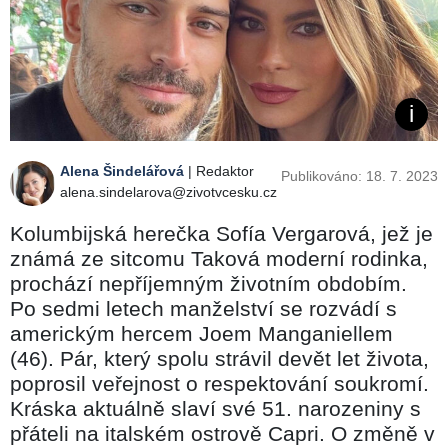
Alena Šindelářová
| Redaktor
Publikováno: 18. 7. 2023
alena.sindelarova@zivotvcesku.cz
Kolumbijská herečka Sofía Vergarová, jež je
známá ze sitcomu Taková moderní rodinka,
prochází nepříjemným životním obdobím.
Po sedmi letech manželství se rozvádí s
americkým hercem Joem Manganiellem
(46). Pár, který spolu strávil devět let života,
poprosil veřejnost o respektování soukromí.
Kráska aktuálně slaví své 51. narozeniny s
přáteli na italském ostrově Capri. O změně v