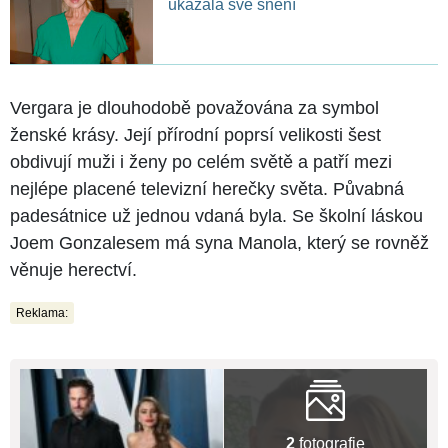
ukázala své snění
Vergara je dlouhodobě považována za symbol
ženské krásy. Její přírodní poprsí velikosti šest
obdivují muži i ženy po celém světě a patří mezi
nejlépe placené televizní herečky světa. Půvabná
padesátnice už jednou vdaná byla. Se školní láskou
Joem Gonzalesem má syna Manola, který se rovněž
věnuje herectví.
Reklama:
2
fotografie