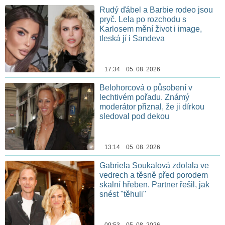
Rudý ďábel a Barbie rodeo jsou
pryč. Lela po rozchodu s
Karlosem mění život i image,
tleská jí i Sandeva
17:34 05. 08. 2026
Belohorcová o působení v
lechtivém pořadu. Známý
moderátor přiznal, že ji dírkou
sledoval pod dekou
13:14 05. 08. 2026
Gabriela Soukalová zdolala ve
vedrech a těsně před porodem
skalní hřeben. Partner řešil, jak
snést "těhuli"
09:53 05. 08. 2026