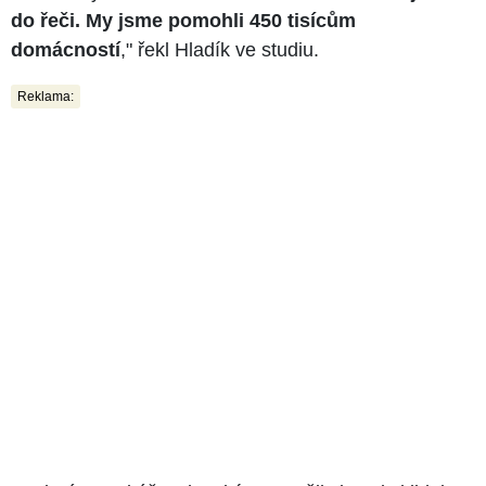
do řeči. My jsme pomohli 450 tisícům
domácností
," řekl Hladík ve studiu.
Reklama: