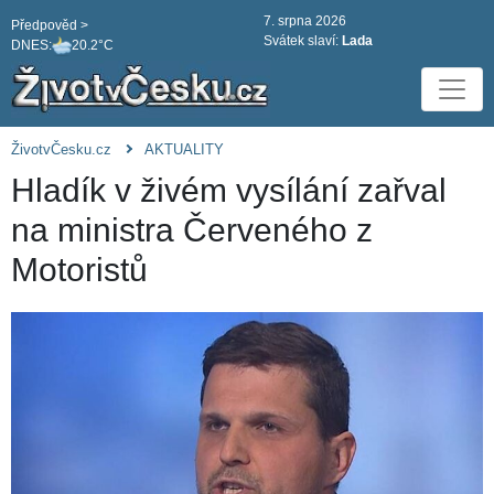
7. srpna 2026
Předpověd >
Svátek slaví:
Lada
DNES:
20.2°C
ŽivotvČesku.cz
AKTUALITY
Hladík v živém vysílání zařval
na ministra Červeného z
Motoristů