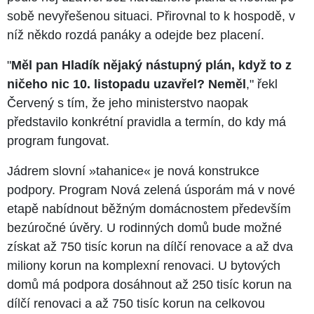
sobě nevyřešenou situaci. Přirovnal to k hospodě, v
níž někdo rozdá panáky a odejde bez placení.
"
Měl pan Hladík nějaký nástupný plán, když to z
ničeho nic 10. listopadu uzavřel? Neměl
," řekl
Červený s tím, že jeho ministerstvo naopak
představilo konkrétní pravidla a termín, do kdy má
program fungovat.
Jádrem slovní »tahanice« je nová konstrukce
podpory. Program Nová zelená úsporám má v nové
etapě nabídnout běžným domácnostem především
bezúročné úvěry. U rodinných domů bude možné
získat až 750 tisíc korun na dílčí renovace a až dva
miliony korun na komplexní renovaci. U bytových
domů má podpora dosáhnout až 250 tisíc korun na
dílčí renovaci a až 750 tisíc korun na celkovou