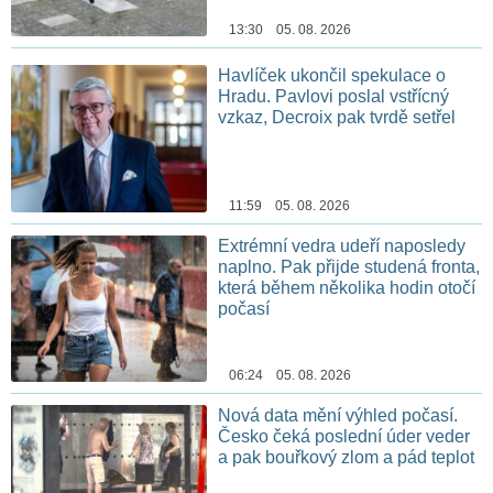
13:30 05. 08. 2026
Havlíček ukončil spekulace o
Hradu. Pavlovi poslal vstřícný
vzkaz, Decroix pak tvrdě setřel
11:59 05. 08. 2026
Extrémní vedra udeří naposledy
naplno. Pak přijde studená fronta,
která během několika hodin otočí
počasí
06:24 05. 08. 2026
Nová data mění výhled počasí.
Česko čeká poslední úder veder
a pak bouřkový zlom a pád teplot