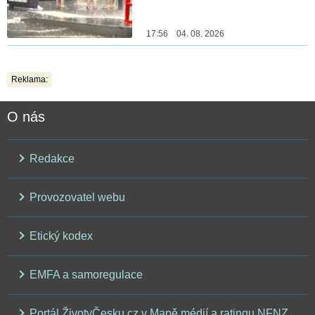
17:56 04. 08. 2026
Reklama:
O nás
Redakce
Provozovatel webu
Etický kodex
EMFA a samoregulace
Portál ŽivotvČesku.cz v Mapě médií a ratingu NFNZ