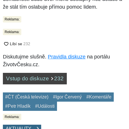
že stát tím oslabuje přímou pomoc lidem.
Reklama:
Reklama:
Diskutujme slušně.
Pravidla diskuze
na portálu
ŽivotvČesku.cz.
Vstup do diskuze
232
#ČT (Česká televize)
#Igor Červený
#Komentáře
#Petr Hladík
#Události
Reklama:
AKTUALITY