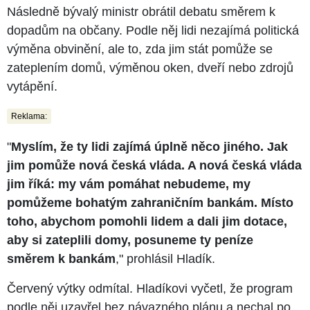
Následně bývalý ministr obrátil debatu směrem k
dopadům na občany. Podle něj lidi nezajímá politická
výměna obvinění, ale to, zda jim stát pomůže se
zateplením domů, výměnou oken, dveří nebo zdrojů
vytápění.
Reklama:
"
Myslím, že ty lidi zajímá úplně něco jiného. Jak
jim pomůže nová česká vláda. A nová česká vláda
jim říká: my vám pomáhat nebudeme, my
pomůžeme bohatým zahraničním bankám. Místo
toho, abychom pomohli lidem a dali jim dotace,
aby si zateplili domy, posuneme ty peníze
směrem k bankám
," prohlásil Hladík.
Červený výtky odmítal. Hladíkovi vyčetl, že program
podle něj uzavřel bez návazného plánu a nechal po