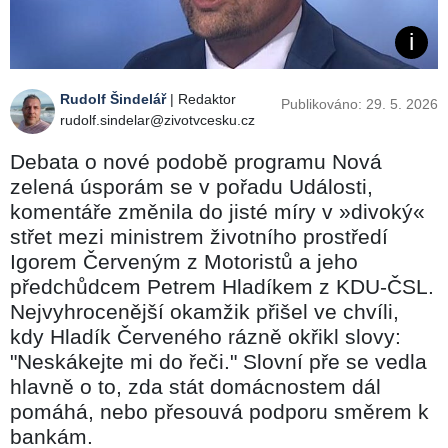
Rudolf Šindelář
| Redaktor
Publikováno: 29. 5. 2026
rudolf.sindelar@zivotvcesku.cz
Debata o nové podobě programu Nová
zelená úsporám se v pořadu Události,
komentáře změnila do jisté míry v »divoký«
střet mezi ministrem životního prostředí
Igorem Červeným z Motoristů a jeho
předchůdcem Petrem Hladíkem z KDU-ČSL.
Nejvyhrocenější okamžik přišel ve chvíli,
kdy Hladík Červeného rázně okřikl slovy:
"Neskákejte mi do řeči." Slovní pře se vedla
hlavně o to, zda stát domácnostem dál
pomáhá, nebo přesouvá podporu směrem k
bankám.