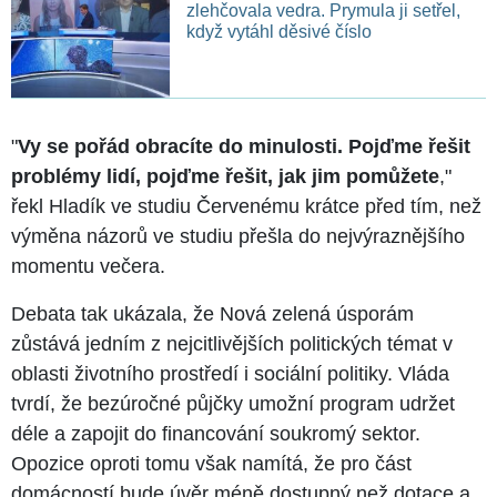
zlehčovala vedra. Prymula ji setřel,
když vytáhl děsivé číslo
"
Vy se pořád obracíte do minulosti. Pojďme řešit
problémy lidí, pojďme řešit, jak jim pomůžete
,"
řekl Hladík ve studiu Červenému krátce před tím, než
výměna názorů ve studiu přešla do nejvýraznějšího
momentu večera.
Debata tak ukázala, že Nová zelená úsporám
zůstává jedním z nejcitlivějších politických témat v
oblasti životního prostředí i sociální politiky. Vláda
tvrdí, že bezúročné půjčky umožní program udržet
déle a zapojit do financování soukromý sektor.
Opozice oproti tomu však namítá, že pro část
domácností bude úvěr méně dostupný než dotace a