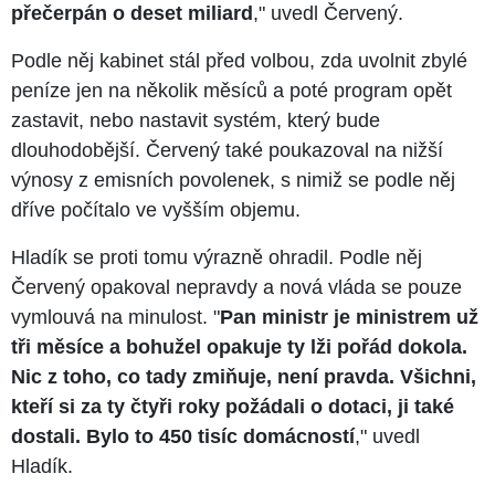
přečerpán o deset miliard
," uvedl Červený.
Podle něj kabinet stál před volbou, zda uvolnit zbylé
peníze jen na několik měsíců a poté program opět
zastavit, nebo nastavit systém, který bude
dlouhodobější. Červený také poukazoval na nižší
výnosy z emisních povolenek, s nimiž se podle něj
dříve počítalo ve vyšším objemu.
Hladík se proti tomu výrazně ohradil. Podle něj
Červený opakoval nepravdy a nová vláda se pouze
vymlouvá na minulost. "
Pan ministr je ministrem už
tři měsíce a bohužel opakuje ty lži pořád dokola.
Nic z toho, co tady zmiňuje, není pravda. Všichni,
kteří si za ty čtyři roky požádali o dotaci, ji také
dostali. Bylo to 450 tisíc domácností
," uvedl
Hladík.