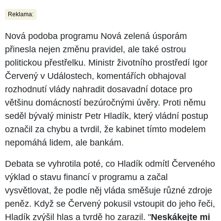
Reklama:
Nová podoba programu Nová zelená úsporám
přinesla nejen změnu pravidel, ale také ostrou
politickou přestřelku. Ministr životního prostředí Igor
Červený v Událostech, komentářích obhajoval
rozhodnutí vlády nahradit dosavadní dotace pro
většinu domácností bezúročnými úvěry. Proti němu
seděl bývalý ministr Petr Hladík, který vládní postup
označil za chybu a tvrdil, že kabinet tímto modelem
nepomáhá lidem, ale bankám.
Debata se vyhrotila poté, co Hladík odmítl Červeného
výklad o stavu financí v programu a začal
vysvětlovat, že podle něj vláda směšuje různé zdroje
peněz. Když se Červený pokusil vstoupit do jeho řeči,
Hladík zvýšil hlas a tvrdě ho zarazil. "
Neskákejte mi