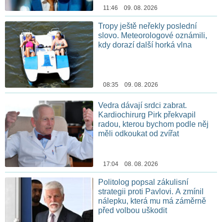
11:46 09. 08. 2026
Tropy ještě neřekly poslední
slovo. Meteorologové oznámili,
kdy dorazí další horká vlna
08:35 09. 08. 2026
Vedra dávají srdci zabrat.
Kardiochirurg Pirk překvapil
radou, kterou bychom podle něj
měli odkoukat od zvířat
17:04 08. 08. 2026
Politolog popsal zákulisní
strategii proti Pavlovi. A zmínil
nálepku, která mu má záměrně
před volbou uškodit