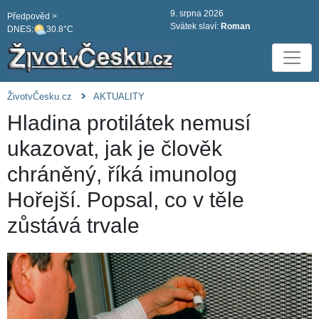
9. srpna 2026
Předpověd >
Svátek slaví:
Roman
DNES:
30.8°C
ŽivotvČesku.cz
AKTUALITY
Hladina protilátek nemusí
ukazovat, jak je člověk
chráněný, říká imunolog
Hořejší. Popsal, co v těle
zůstává trvale