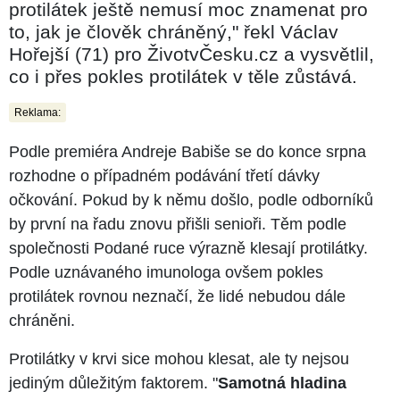
protilátek ještě nemusí moc znamenat pro
to, jak je člověk chráněný," řekl Václav
Hořejší (71) pro ŽivotvČesku.cz a vysvětlil,
co i přes pokles protilátek v těle zůstává.
Reklama:
Podle premiéra Andreje Babiše se do konce srpna
rozhodne o případném podávání třetí dávky
očkování. Pokud by k němu došlo, podle odborníků
by první na řadu znovu přišli senioři. Těm podle
společnosti Podané ruce výrazně klesají protilátky.
Podle uznávaného imunologa ovšem pokles
protilátek rovnou neznačí, že lidé nebudou dále
chráněni.
Protilátky v krvi sice mohou klesat, ale ty nejsou
jediným důležitým faktorem. "
Samotná hladina