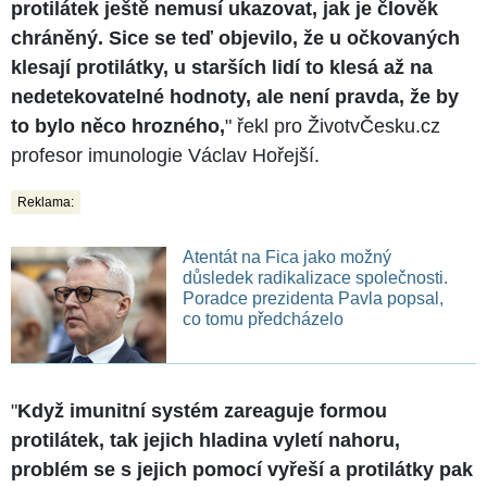
protilátek ještě nemusí ukazovat, jak je člověk
chráněný. Sice se teď objevilo, že u očkovaných
klesají protilátky, u starších lidí to klesá až na
nedetekovatelné hodnoty, ale není pravda, že by
to bylo něco hrozného,
" řekl pro ŽivotvČesku.cz
profesor imunologie Václav Hořejší.
Reklama:
Atentát na Fica jako možný
důsledek radikalizace společnosti.
Poradce prezidenta Pavla popsal,
co tomu předcházelo
"
Když imunitní systém zareaguje formou
protilátek, tak jejich hladina vyletí nahoru,
problém se s jejich pomocí vyřeší a protilátky pak