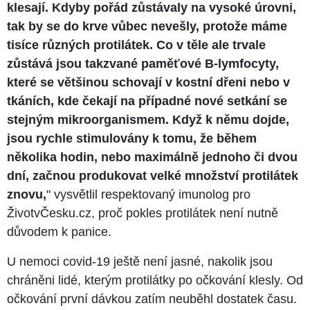
klesají. Kdyby pořád zůstávaly na vysoké úrovni,
tak by se do krve vůbec nevešly, protože máme
tisíce různých protilátek. Co v těle ale trvale
zůstává jsou takzvané paměťové B-lymfocyty,
které se většinou schovají v kostní dřeni nebo v
tkáních, kde čekají na případné nové setkání se
stejným mikroorganismem. Když k němu dojde,
jsou rychle stimulovány k tomu, že během
několika hodin, nebo maximálně jednoho či dvou
dní, začnou produkovat velké množství protilátek
znovu,
" vysvětlil respektovaný imunolog pro
ŽivotvČesku.cz, proč pokles protilátek není nutně
důvodem k panice.
U nemoci covid-19 ještě není jasné, nakolik jsou
chráněni lidé, kterým protilátky po očkování klesly. Od
očkování první dávkou zatím neuběhl dostatek času.