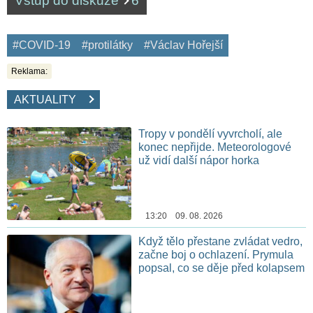
Vstup do diskuze
6
#COVID-19
#protilátky
#Václav Hořejší
Reklama:
AKTUALITY
Tropy v pondělí vyvrcholí, ale
konec nepřijde. Meteorologové
už vidí další nápor horka
13:20 09. 08. 2026
Když tělo přestane zvládat vedro,
začne boj o ochlazení. Prymula
popsal, co se děje před kolapsem