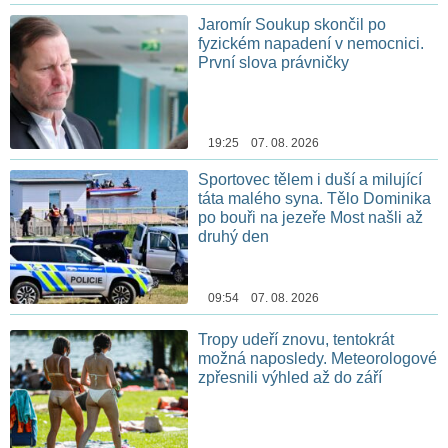
Jaromír Soukup skončil po
fyzickém napadení v nemocnici.
První slova právničky
19:25 07. 08. 2026
Sportovec tělem i duší a milující
táta malého syna. Tělo Dominika
po bouři na jezeře Most našli až
druhý den
09:54 07. 08. 2026
Tropy udeří znovu, tentokrát
možná naposledy. Meteorologové
zpřesnili výhled až do září