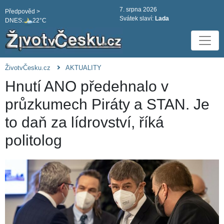
7. srpna 2026
Předpověd >
Svátek slaví:
Lada
DNES:
22°C
ŽivotvČesku.cz
AKTUALITY
Hnutí ANO předehnalo v
průzkumech Piráty a STAN. Je
to daň za lídrovství, říká
politolog