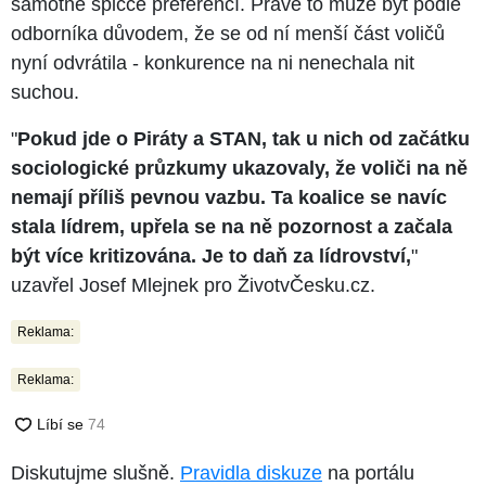
samotné špičce preferencí. Právě to může být podle
odborníka důvodem, že se od ní menší část voličů
nyní odvrátila - konkurence na ni nenechala nit
suchou.
"
Pokud jde o Piráty a STAN, tak u nich od začátku
sociologické průzkumy ukazovaly, že voliči na ně
nemají příliš pevnou vazbu. Ta koalice se navíc
stala lídrem, upřela se na ně pozornost a začala
být více kritizována. Je to daň za lídrovství,
"
uzavřel Josef Mlejnek pro ŽivotvČesku.cz.
Reklama:
Reklama:
Diskutujme slušně.
Pravidla diskuze
na portálu