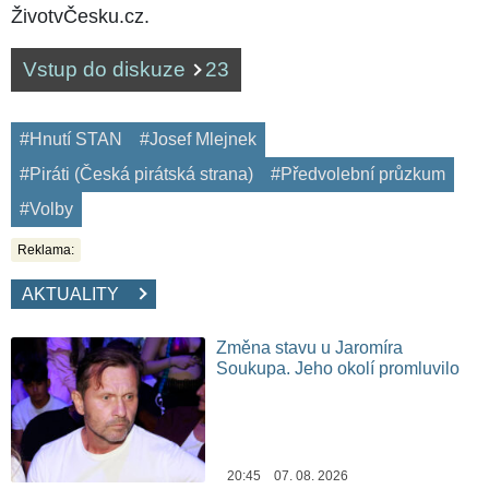
ŽivotvČesku.cz.
Vstup do diskuze
23
#Hnutí STAN
#Josef Mlejnek
#Piráti (Česká pirátská strana)
#Předvolební průzkum
#Volby
Reklama:
AKTUALITY
Změna stavu u Jaromíra
Soukupa. Jeho okolí promluvilo
20:45 07. 08. 2026