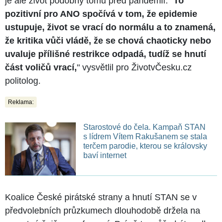
je ale život podobný tomu před pandemií. "
To
pozitivní pro ANO spočívá v tom, že epidemie
ustupuje, život se vrací do normálu a to znamená,
že kritika vůči vládě, že se chová chaoticky nebo
uvaluje přílišné restrikce odpadá, tudíž se hnutí
část voličů vrací,
" vysvětlil pro ŽivotvČesku.cz
politolog.
Reklama:
Starostové do čela. Kampaň STAN
s lídrem Vítem Rakušanem se stala
terčem parodie, kterou se královsky
baví internet
Koalice České pirátské strany a hnutí STAN se v
předvolebních průzkumech dlouhodobě držela na