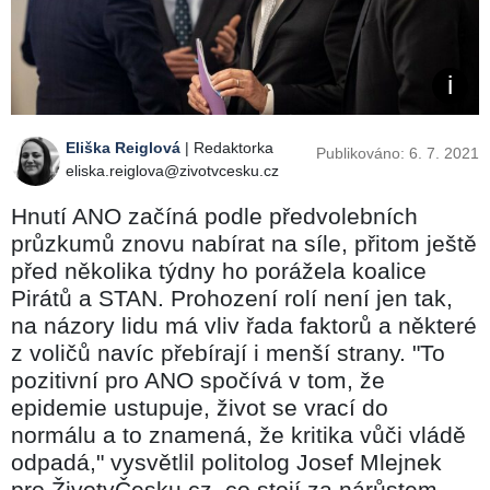
Eliška Reiglová
| Redaktorka
Publikováno: 6. 7. 2021
eliska.reiglova@zivotvcesku.cz
Hnutí ANO začíná podle předvolebních
průzkumů znovu nabírat na síle, přitom ještě
před několika týdny ho porážela koalice
Pirátů a STAN. Prohození rolí není jen tak,
na názory lidu má vliv řada faktorů a některé
z voličů navíc přebírají i menší strany. "To
pozitivní pro ANO spočívá v tom, že
epidemie ustupuje, život se vrací do
normálu a to znamená, že kritika vůči vládě
odpadá," vysvětlil politolog Josef Mlejnek
pro ŽivotvČesku.cz, co stojí za nárůstem