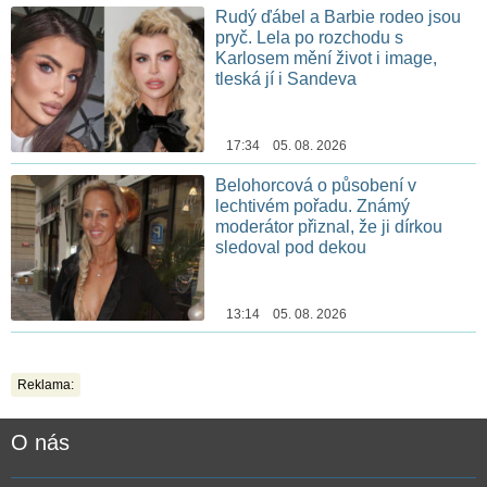
Rudý ďábel a Barbie rodeo jsou
pryč. Lela po rozchodu s
Karlosem mění život i image,
tleská jí i Sandeva
17:34 05. 08. 2026
Belohorcová o působení v
lechtivém pořadu. Známý
moderátor přiznal, že ji dírkou
sledoval pod dekou
13:14 05. 08. 2026
Reklama:
O nás