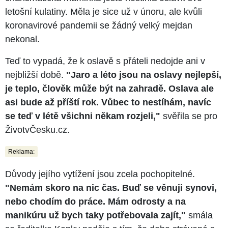
letošní kulatiny. Měla je sice už v únoru, ale kvůli
koronavirové pandemii se žádný velký mejdan
nekonal.
Teď to vypadá, že k oslavě s přáteli nedojde ani v
nejbližší době.
"Jaro a léto jsou na oslavy nejlepší,
je teplo, člověk může být na zahradě. Oslava ale
asi bude až příští rok. Vůbec to nestíhám, navíc
se teď v létě všichni někam rozjeli,"
svěřila se pro
ŽivotvČesku.cz.
Reklama:
Důvody jejího vytížení jsou zcela pochopitelné.
"Nemám skoro na nic čas. Buď se věnuji synovi,
nebo chodím do práce. Mám odrosty a na
manikúru už bych taky potřebovala zajít,"
smála