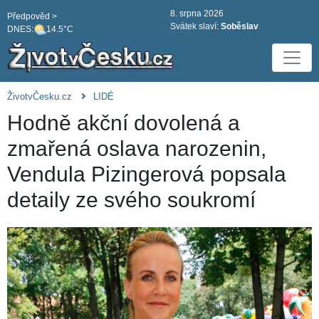
8. srpna 2026
Předpověd >
Svátek slaví:
Soběslav
DNES:
14.5°C
ŽivotvČesku.cz
LIDÉ
Hodně akční dovolená a
zmařená oslava narozenin,
Vendula Pizingerová popsala
detaily ze svého soukromí