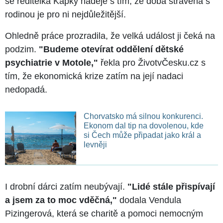
se ředitelka Kapky naděje s tím, že doba strávená s
rodinou je pro ni nejdůležitější.
Ohledně práce prozradila, že velká událost ji čeká na
podzim.
"Budeme otevírat oddělení dětské
psychiatrie v Motole,"
řekla pro ŽivotvČesku.cz s
tím, že ekonomická krize zatím na její nadaci
nedopadá.
Chorvatsko má silnou konkurenci.
Ekonom dal tip na dovolenou, kde
si Čech může připadat jako král a
levněji
I drobní dárci zatím neubývají.
"Lidé stále přispívají
a jsem za to moc vděčná,"
dodala Vendula
Pizingerová, která se charitě a pomoci nemocným