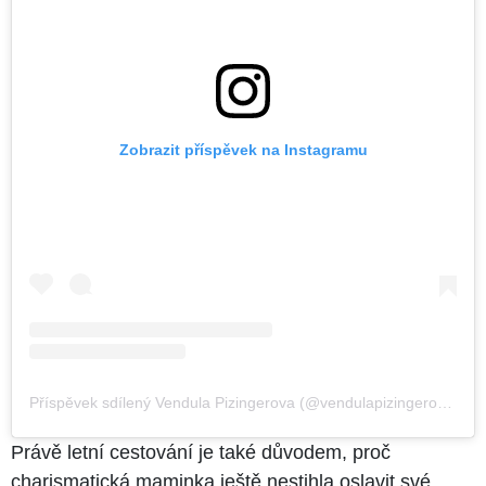
Zobrazit příspěvek na Instagramu
Příspěvek sdílený Vendula Pizingerova (@vendulapizingerova)
Právě letní cestování je také důvodem, proč
charismatická maminka ještě nestihla oslavit své