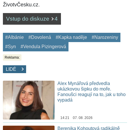
ŽivotvČesku.cz.
Vstup do diskuze
4
#Albánie
#Dovolená
#Kapka naděje
#Narozeniny
#Syn
#Vendula Pizingerová
Reklama:
LIDÉ
Alex Mynářová předvedla
ukázkovou šipku do moře.
Fanoušci reagují na to, jak u toho
vypadá
14:21 07. 08. 2026
Berenika Kohoutová radikálně