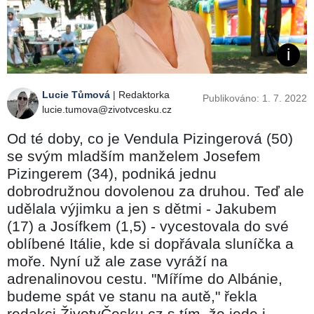
Lucie Tůmová
| Redaktorka
Publikováno: 1. 7. 2022
lucie.tumova@zivotvcesku.cz
Od té doby, co je Vendula Pizingerová (50)
se svým mladším manželem Josefem
Pizingerem (34), podniká jednu
dobrodružnou dovolenou za druhou. Teď ale
udělala výjimku a jen s dětmi - Jakubem
(17) a Josífkem (1,5) - vycestovala do své
oblíbené Itálie, kde si dopřávala sluníčka a
moře. Nyní už ale zase vyráží na
adrenalinovou cestu. "Míříme do Albánie,
budeme spát ve stanu na autě," řekla
redakci ŽivotvČesku.cz s tím, že jede i