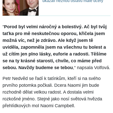
ukázali něžnou oslavu malé dcery
"
Porod byl velmi náročný a bolestivý. Ač byl tvůj
taťka pro mě neskutečnou oporou, křičela jsem
možná víc, než je zdrávo. Ale když jsem tě
uviděla, zapomněla jsem na všechnu tu bolest a
už cítím jen plno lásky, euforie a radosti. Těšíme
se na ty krásné starosti, chvíle, co máme před
sebou. Navždy budeme se tebou
,“ napsala Volfová.
Petr Nedvěd se řadí k tatínkům, kteří si na svého
prvního potomka počkali. Dcera Naomi jim bude
rozhodně dělat velkou radost. A dostala velmi
rozkošné jméno. Stejné jako nosí světová hvězda
přehlídkových mol Naomi Campbell.