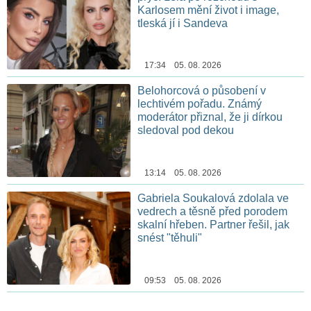
Karlosem mění život i image,
tleská jí i Sandeva
17:34 05. 08. 2026
Belohorcová o působení v
lechtivém pořadu. Známý
moderátor přiznal, že ji dírkou
sledoval pod dekou
13:14 05. 08. 2026
Gabriela Soukalová zdolala ve
vedrech a těsně před porodem
skalní hřeben. Partner řešil, jak
snést "těhuli"
09:53 05. 08. 2026