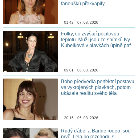
fanoušků překvapily
01:42 07. 08. 2026
Fotky, co zvyšují pocitovou
teplotu. Muži jsou ze snímků Ivy
Kubelkové v plavkách úplně paf
09:01 06. 08. 2026
Boho předvedla perfektní postavu
ve vykrojených plavkách, potom
ukázala realitu svého těla
20:15 05. 08. 2026
Rudý ďábel a Barbie rodeo jsou
pryč. Lela po rozchodu s