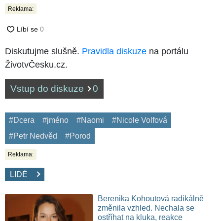
Reklama:
Diskutujme slušně.
Pravidla diskuze
na portálu
ŽivotvČesku.cz.
Vstup do diskuze
0
#Dcera
#jméno
#Naomi
#Nicole Volfová
#Petr Nedvěd
#Porod
Reklama:
LIDÉ
Berenika Kohoutová radikálně
změnila vzhled. Nechala se
ostříhat na kluka, reakce