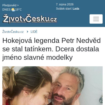
7. srpna 2026
Předpověd >
Svátek slaví:
Lada
DNES:
19°C
ŽivotvČesku.cz
LIDÉ
Hokejová legenda Petr Nedvěd
se stal tatínkem. Dcera dostala
jméno slavné modelky