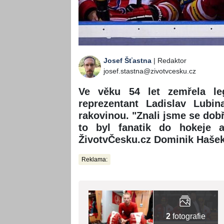
Josef Šťastna
| Redaktor
josef.stastna@zivotvcesku.cz
Ve věku 54 let zemřela le
reprezentant Ladislav Lubin
rakovinou. "Znali jsme se dobř
to byl fanatik do hokeje a
ŽivotvČesku.cz Dominik Hašek
Reklama:
2
fotografie