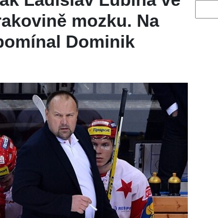
Vyhled
rakovině mozku. Na
pomínal Dominik