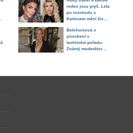
vá
Rudý ďábel a Barbie
těla
rodeo jsou pryč. Lela
po rozchodu s
Karlosem mění život i
image, tleská jí i
Belohorcová o
Sandeva
působení v
ků
lechtivém pořadu.
Známý moderátor
f
přiznal, že ji dírkou
sledoval pod dekou