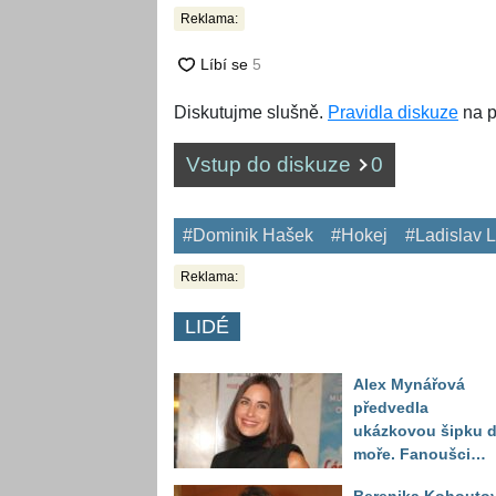
Reklama:
Diskutujme slušně.
Pravidla diskuze
na p
Vstup do diskuze
0
#Dominik Hašek
#Hokej
#Ladislav 
Reklama:
LIDÉ
Alex Mynářová
předvedla
ukázkovou šipku 
moře. Fanoušci
reagují na to, jak u