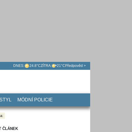
DNES:
24.8°C
ZÍTRA:
21°C
Předpověd >
 STYL
MÓDNÍ POLICIE
a:
T ČLÁNEK