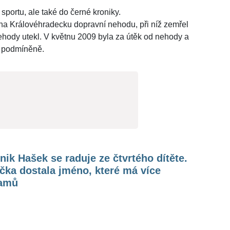
sportu, ale také do černé kroniky.
 na Královéhradecku dopravní nehodu, při níž zemřel
nehody utekl. V květnu 2009 byla za útěk od nehody a
y podmíněně.
ik Hašek se raduje ze čtvrtého dítěte.
čka dostala jméno, které má více
amů