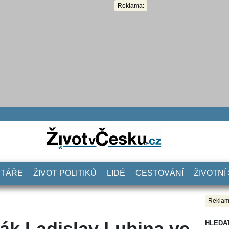
Reklama:
NTÁŘE
ŽIVOT POLITIKŮ
LIDÉ
CESTOVÁNÍ
ŽIVOTNÍ
Reklam
ák Ladislav Lubina ve
HLEDA