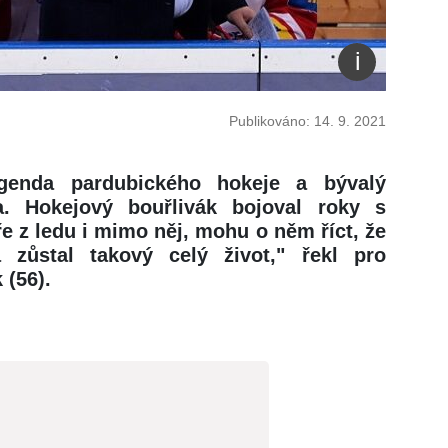
Publikováno: 14. 9. 2021
genda pardubického hokeje a bývalý
a. Hokejový bouřlivák bojoval roky s
e z ledu i mimo něj, mohu o něm říct, že
 zůstal takový celý život," řekl pro
 (56).