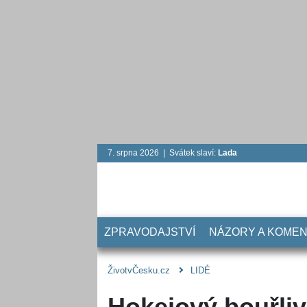
7. srpna 2026 | Svátek slaví:
Lada
ZPRAVODAJSTVÍ
NÁZORY A KOME
ŽivotvČesku.cz
LIDÉ
Hokejový bouřliv