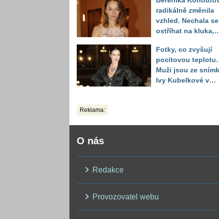
Berenika Kohouto
toho vypadá
radikálně změnila
vzhled. Nechala se
ostříhat na kluka,
reakce fanoušků
Fotky, co zvyšují
překvapily
pocitovou teplotu.
Muži jsou ze sním
Ivy Kubelkové v
plavkách úplně pa
Reklama:
O nás
Redakce
Provozovatel webu