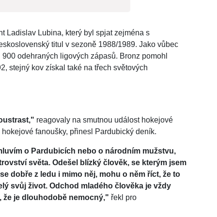
t Ladislav Lubina, který byl spjat zejména s
eskoslovenský titul v sezoně 1988/1989. Jako vůbec
nici 900 odehraných ligových zápasů. Bronz pomohl
2, stejný kov získal také na třech světových
oustrast,"
reagovaly na smutnou událost hokejové
 hokejové fanoušky, přinesl Pardubický deník.
ž mluvím o Pardubicích nebo o národním mužstvu,
trovství světa. Odešel blízký člověk, se kterým jsem
e se dobře z ledu i mimo něj, mohu o něm říct, že to
celý svůj život. Odchod mladého člověka je vždy
l, že je dlouhodobě nemocný,"
řekl pro