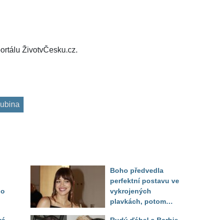
ortálu ŽivotvČesku.cz.
Lubina
Boho předvedla
perfektní postavu ve
do
vykrojených
plavkách, potom
ukázala realitu svého