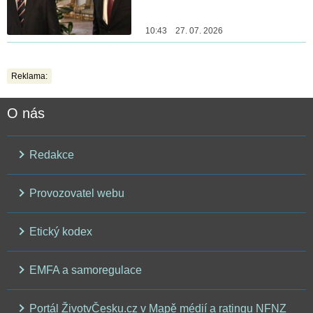
10:43 27. 07. 2026
Reklama:
O nás
Redakce
Provozovatel webu
Etický kodex
EMFA a samoregulace
Portál ŽivotvČesku.cz v Mapě médií a ratingu NFNZ