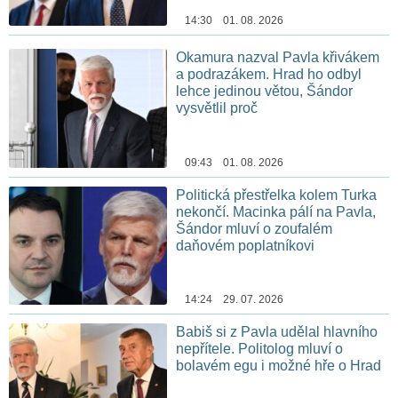
14:30 01. 08. 2026
Okamura nazval Pavla křivákem
a podrazákem. Hrad ho odbyl
lehce jedinou větou, Šándor
vysvětlil proč
09:43 01. 08. 2026
Politická přestřelka kolem Turka
nekončí. Macinka pálí na Pavla,
Šándor mluví o zoufalém
daňovém poplatníkovi
14:24 29. 07. 2026
Babiš si z Pavla udělal hlavního
nepřítele. Politolog mluví o
bolavém egu i možné hře o Hrad