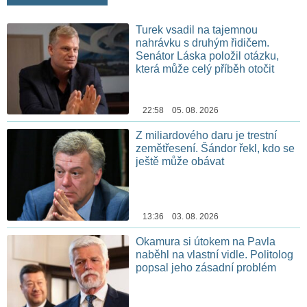
Turek vsadil na tajemnou
nahrávku s druhým řidičem.
Senátor Láska položil otázku,
která může celý příběh otočit
22:58 05. 08. 2026
Z miliardového daru je trestní
zemětřesení. Šándor řekl, kdo se
ještě může obávat
13:36 03. 08. 2026
Okamura si útokem na Pavla
naběhl na vlastní vidle. Politolog
popsal jeho zásadní problém