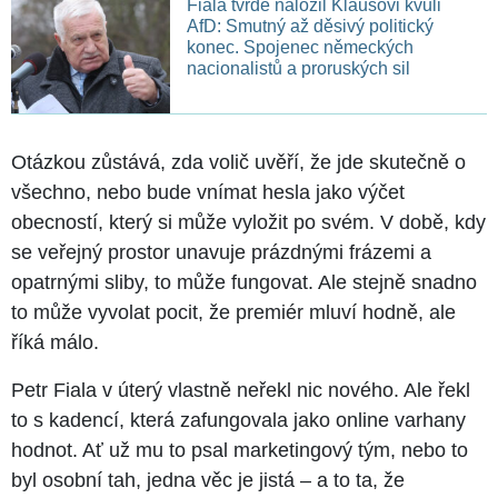
Fiala tvrdě naložil Klausovi kvůli
AfD: Smutný až děsivý politický
konec. Spojenec německých
nacionalistů a proruských sil
Otázkou zůstává, zda volič uvěří, že jde skutečně o
všechno, nebo bude vnímat hesla jako výčet
obecností, který si může vyložit po svém. V době, kdy
se veřejný prostor unavuje prázdnými frázemi a
opatrnými sliby, to může fungovat. Ale stejně snadno
to může vyvolat pocit, že premiér mluví hodně, ale
říká málo.
Petr Fiala v úterý vlastně neřekl nic nového. Ale řekl
to s kadencí, která zafungovala jako online varhany
hodnot. Ať už mu to psal marketingový tým, nebo to
byl osobní tah, jedna věc je jistá –⁠⁠⁠⁠⁠⁠ a to ta, že