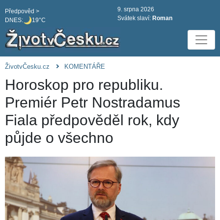
9. srpna 2026
Předpověd >
Svátek slaví:
Roman
DNES:
19°C
ŽivotvČesku.cz
KOMENTÁŘE
Horoskop pro republiku.
Premiér Petr Nostradamus
Fiala předpověděl rok, kdy
půjde o všechno