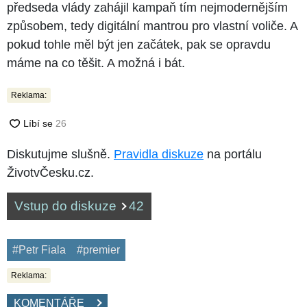
předseda vlády zahájil kampaň tím nejmodernějším
způsobem, tedy digitální mantrou pro vlastní voliče. A
pokud tohle měl být jen začátek, pak se opravdu
máme na co těšit. A možná i bát.
Reklama:
Diskutujme slušně.
Pravidla diskuze
na portálu
ŽivotvČesku.cz.
Vstup do diskuze
42
#Petr Fiala
#premier
Reklama:
KOMENTÁŘE