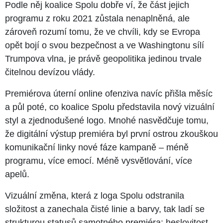
Podle něj koalice Spolu dobře ví, že část jejich
programu z roku 2021 zůstala nenaplněná, ale
zároveň rozumí tomu, že ve chvíli, kdy se Evropa
opět bojí o svou bezpečnost a ve Washingtonu sílí
Trumpova vlna, je právě geopolitika jedinou trvale
čitelnou devízou vlády.
Premiérova úterní online ofenziva navíc přišla měsíc
a půl poté, co koalice Spolu představila nový vizuální
styl a zjednodušené logo. Mnohé nasvědčuje tomu,
že digitální výstup premiéra byl první ostrou zkouškou
komunikační linky nové fáze kampaně –⁠⁠⁠⁠⁠⁠ méně
programu, více emocí. Méně vysvětlování, více
apelů.
Vizuální změna, která z loga Spolu odstranila
složitost a zanechala čisté linie a barvy, tak ladí se
strukturou statusů samotného premiéra: heslovitost,