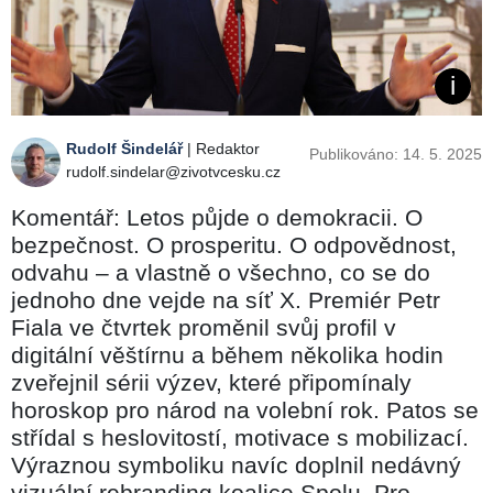
Rudolf Šindelář
| Redaktor
Publikováno: 14. 5. 2025
rudolf.sindelar@zivotvcesku.cz
Komentář: Letos půjde o demokracii. O
bezpečnost. O prosperitu. O odpovědnost,
odvahu – a vlastně o všechno, co se do
jednoho dne vejde na síť X. Premiér Petr
Fiala ve čtvrtek proměnil svůj profil v
digitální věštírnu a během několika hodin
zveřejnil sérii výzev, které připomínaly
horoskop pro národ na volební rok. Patos se
střídal s heslovitostí, motivace s mobilizací.
Výraznou symboliku navíc doplnil nedávný
vizuální rebranding koalice Spolu. Pro