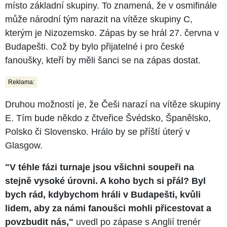
místo základní skupiny. To znamená, že v osmifinále
může národní tým narazit na vítěze skupiny C,
kterým je Nizozemsko. Zápas by se hrál 27. června v
Budapešti. Což by bylo přijatelné i pro české
fanoušky, kteří by měli šanci se na zápas dostat.
Reklama:
Druhou možností je, že Češi narazí na vítěze skupiny
E. Tím bude někdo z čtveřice Švédsko, Španělsko,
Polsko či Slovensko. Hrálo by se příští úterý v
Glasgow.
"V téhle fázi turnaje jsou všichni soupeři na
stejně vysoké úrovni. A koho bych si přál? Byl
bych rád, kdybychom hráli v Budapešti, kvůli
lidem, aby za námi fanoušci mohli přicestovat a
povzbudit nás,"
uvedl po zápase s Anglií trenér