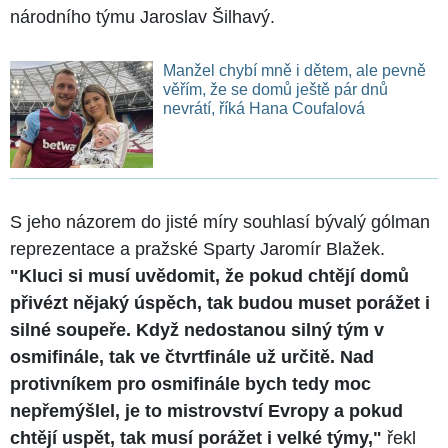
národního týmu Jaroslav Šilhavý.
Manžel chybí mně i dětem, ale pevně
věřím, že se domů ještě pár dnů
nevrátí, říká Hana Coufalová
S jeho názorem do jisté míry souhlasí bývalý gólman
reprezentace a pražské Sparty Jaromír Blažek.
"Kluci si musí uvědomit, že pokud chtějí domů
přivézt nějaký úspěch, tak budou muset porážet i
silné soupeře. Když nedostanou silný tým v
osmifinále, tak ve čtvrtfinále už určitě. Nad
protivníkem pro osmifinále bych tedy moc
nepřemýšlel, je to mistrovství Evropy a pokud
chtějí uspět, tak musí porážet i velké týmy,"
řekl