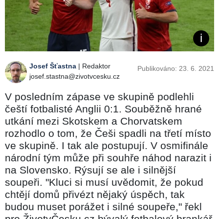
Josef Šťastna
| Redaktor
Publikováno: 23. 6. 2021
josef.stastna@zivotvcesku.cz
V posledním zápase ve skupině podlehli
čeští fotbalisté Anglii 0:1. Souběžně hrané
utkání mezi Skotskem a Chorvatskem
rozhodlo o tom, že Češi spadli na třetí místo
ve skupině. I tak ale postupují. V osmifinále
národní tým může při souhře náhod narazit i
na Slovensko. Rýsují se ale i silnější
soupeři. "Kluci si musí uvědomit, že pokud
chtějí domů přivézt nějaký úspěch, tak
budou muset porážet i silné soupeře," řekl
pro ŽivotvČesku.cz bývalý fotbalový brankář