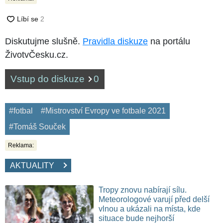
Diskutujme slušně.
Pravidla diskuze
na portálu
ŽivotvČesku.cz.
Vstup do diskuze
0
#fotbal
#Mistrovství Evropy ve fotbale 2021
#Tomáš Souček
Reklama:
AKTUALITY
Tropy znovu nabírají sílu.
Meteorologové varují před delší
vlnou a ukázali na místa, kde
situace bude nejhorší