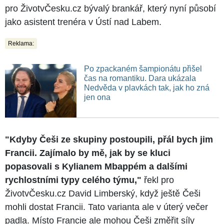
pro ŽivotvČesku.cz bývalý brankář, který nyní působí
jako asistent trenéra v Ústí nad Labem.
Reklama:
Po zpackaném šampionátu přišel
čas na romantiku. Dara ukázala
Nedvěda v plavkách tak, jak ho zná
jen ona
"Kdyby Češi ze skupiny postoupili, přál bych jim
Francii. Zajímalo by mě, jak by se kluci
popasovali s Kylianem Mbappém a dalšími
rychlostními typy celého týmu,"
řekl pro
ŽivotvČesku.cz David Limberský, když ještě Češi
mohli dostat Francii. Tato varianta ale v úterý večer
padla. Místo Francie ale mohou Češi změřit síly