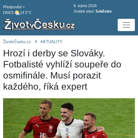
8. srpna 2026
Předpověd >
Svátek slaví:
Soběslav
DNES:
14.5°C
ŽivotvČesku.cz
AKTUALITY
Hrozí i derby se Slováky.
Fotbalisté vyhlíží soupeře do
osmifinále. Musí porazit
každého, říká expert