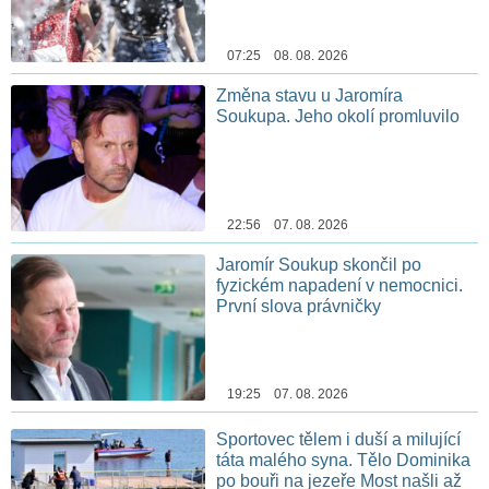
07:25 08. 08. 2026
Změna stavu u Jaromíra
Soukupa. Jeho okolí promluvilo
22:56 07. 08. 2026
Jaromír Soukup skončil po
fyzickém napadení v nemocnici.
První slova právničky
19:25 07. 08. 2026
Sportovec tělem i duší a milující
táta malého syna. Tělo Dominika
po bouři na jezeře Most našli až