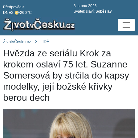
8. srpna 2026
Předpověd >
Svátek slaví:
Soběslav
DNES:
26.2°C
ŽivotvČesku.cz
LIDÉ
Hvězda ze seriálu Krok za
krokem oslaví 75 let. Suzanne
Somersová by strčila do kapsy
modelky, její božské křivky
berou dech