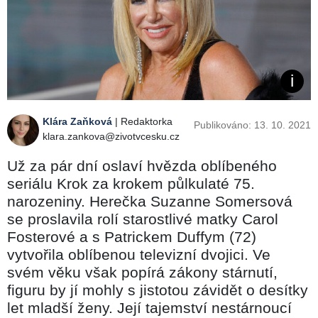
Klára Zaňková
| Redaktorka
Publikováno: 13. 10. 2021
klara.zankova@zivotvcesku.cz
Už za pár dní oslaví hvězda oblíbeného
seriálu Krok za krokem půlkulaté 75.
narozeniny. Herečka Suzanne Somersová
se proslavila rolí starostlivé matky Carol
Fosterové a s Patrickem Duffym (72)
vytvořila oblíbenou televizní dvojici. Ve
svém věku však popírá zákony stárnutí,
figuru by jí mohly s jistotou závidět o desítky
let mladší ženy. Její tajemství nestárnoucí