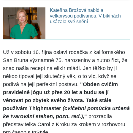
Kateřina Brožová nabídla
velkorysou podívanou. V bikinách
ukázala své snění
Už v sobotu 16. října oslaví rodačka z kalifornského
San Bruna významné 75. narozeniny a nutno říct, že
snad našla recept na elixír mládí. Jen těžko by jí
někdo tipoval její skutečný věk, o to víc, když se
podívá na její perfektní postavu.
"Obden cvičím
pravidelně jógu už přes 20 let a budu se jí
věnovat po zbytek svého života. Také stále
používám Thighmaster
(cvičební pomůcka určená
ke tvarování stehen, pozn. red.)
,"
prozradila
představitelka Carol z Kroku za krokem v rozhovoru
pro časopis InStyle.