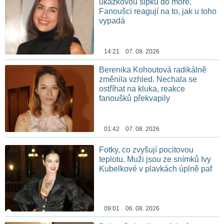
ukázkovou šipku do moře.
Fanoušci reagují na to, jak u toho
vypadá
14:21 07. 08. 2026
Berenika Kohoutová radikálně
změnila vzhled. Nechala se
ostříhat na kluka, reakce
fanoušků překvapily
01:42 07. 08. 2026
Fotky, co zvyšují pocitovou
teplotu. Muži jsou ze snímků Ivy
Kubelkové v plavkách úplně paf
09:01 06. 08. 2026