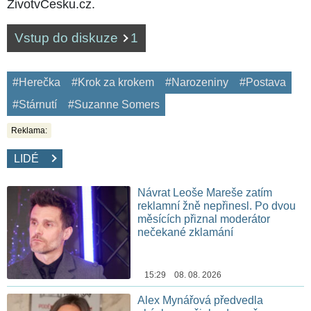
ŽivotvČesku.cz.
Vstup do diskuze
1
#Herečka
#Krok za krokem
#Narozeniny
#Postava
#Stárnutí
#Suzanne Somers
Reklama:
LIDÉ
Návrat Leoše Mareše zatím
reklamní žně nepřinesl. Po dvou
měsících přiznal moderátor
nečekané zklamání
15:29 08. 08. 2026
Alex Mynářová předvedla