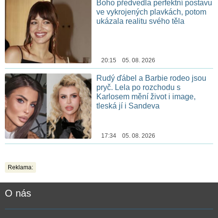
Boho předvedla perfektní postavu
ve vykrojených plavkách, potom
ukázala realitu svého těla
20:15 05. 08. 2026
Rudý ďábel a Barbie rodeo jsou
pryč. Lela po rozchodu s
Karlosem mění život i image,
tleská jí i Sandeva
17:34 05. 08. 2026
Reklama:
O nás