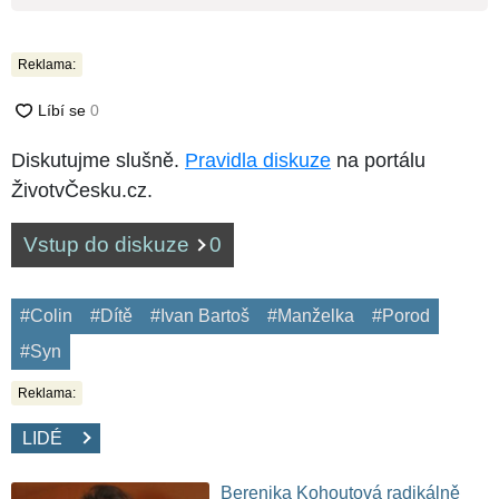
Reklama:
Diskutujme slušně.
Pravidla diskuze
na portálu
ŽivotvČesku.cz.
Vstup do diskuze
0
#Colin
#Dítě
#Ivan Bartoš
#Manželka
#Porod
#Syn
Reklama:
LIDÉ
Berenika Kohoutová radikálně