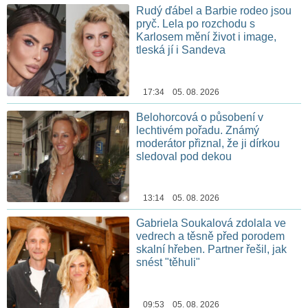
Rudý ďábel a Barbie rodeo jsou
pryč. Lela po rozchodu s
Karlosem mění život i image,
tleská jí i Sandeva
17:34 05. 08. 2026
Belohorcová o působení v
lechtivém pořadu. Známý
moderátor přiznal, že ji dírkou
sledoval pod dekou
13:14 05. 08. 2026
Gabriela Soukalová zdolala ve
vedrech a těsně před porodem
skalní hřeben. Partner řešil, jak
snést "těhuli"
09:53 05. 08. 2026