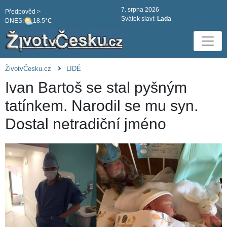
7. srpna 2026
Předpověd >
Svátek slaví:
Lada
DNES:
18.5°C
ŽivotvČesku.cz
LIDÉ
Ivan Bartoš se stal pyšným
tatínkem. Narodil se mu syn.
Dostal netradiční jméno