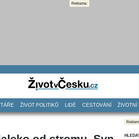
Reklama:
NTÁŘE
ŽIVOT POLITIKŮ
LIDÉ
CESTOVÁNÍ
ŽIVOTNÍ
Reklam
daleko od stromu. Syn
HLEDA