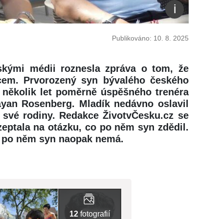
Publikováno: 10. 8. 2025
skými médii roznesla zpráva o tom, že
cem. Prvorozený syn bývalého českého
ž několik let poměrně úspěšného trenéra
ayan Rosenberg. Mladík nedávno oslavil
 své rodiny. Redakce ŽivotvČesku.cz se
eptala na otázku, co po něm syn zdědil.
o po něm syn naopak nemá.
12
fotografií