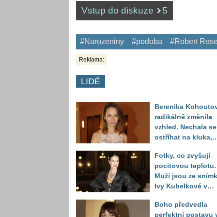
Vstup do diskuze
5
#Narozeniny
#podoba
#Robert Ros
Reklama:
LIDÉ
Berenika Kohouto
radikálně změnila
vzhled. Nechala se
ostříhat na kluka,
reakce fanoušků
Fotky, co zvyšují
překvapily
pocitovou teplotu.
Muži jsou ze sním
Ivy Kubelkové v
plavkách úplně pa
Boho předvedla
perfektní postavu 