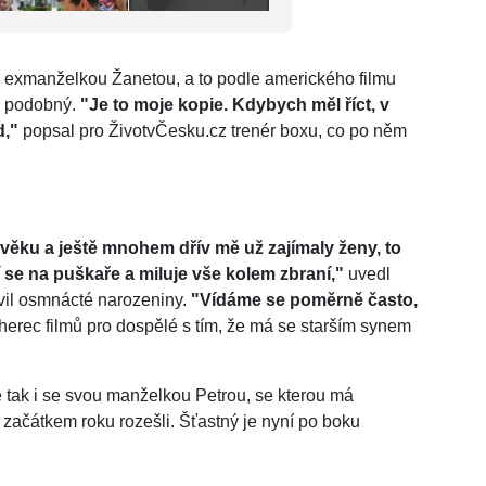
 exmanželkou Žanetou, a to podle amerického filmu
i podobný.
"Je to moje kopie. Kdybych měl říct, v
d,"
popsal pro ŽivotvČesku.cz trenér boxu, co po něm
 věku a ještě mnohem dřív mě už zajímaly ženy, to
se na puškaře a miluje vše kolem zbraní,"
uvedl
avil osmnácté narozeniny.
"Vídáme se poměrně často,
herec filmů pro dospělé s tím, že má se starším synem
 tak i se svou manželkou Petrou, se kterou má
 začátkem roku rozešli. Šťastný je nyní po boku