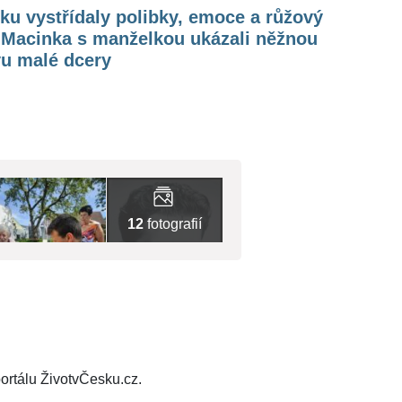
iku vystřídaly polibky, emoce a růžový
. Macinka s manželkou ukázali něžnou
vu malé dcery
12
fotografií
ortálu ŽivotvČesku.cz.