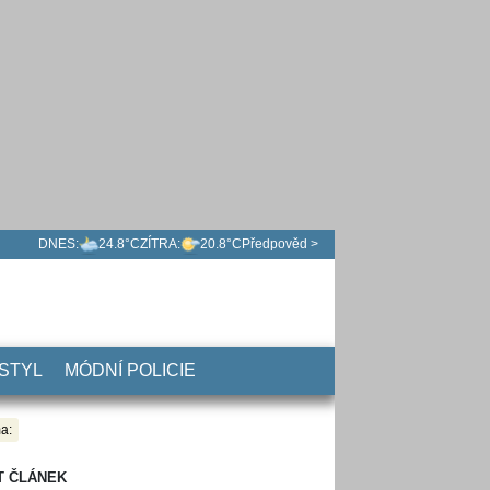
DNES:
24.8°C
ZÍTRA:
20.8°C
Předpověd >
 STYL
MÓDNÍ POLICIE
a:
T ČLÁNEK