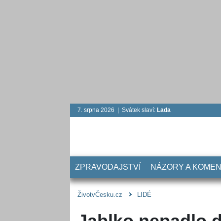
7. srpna 2026 | Svátek slaví:
Lada
ZPRAVODAJSTVÍ
NÁZORY A KOME
ŽivotvČesku.cz
LIDÉ
Jablko nepadlo 