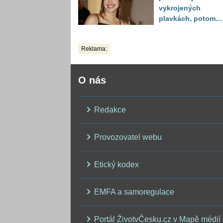
vykrojených
plavkách, potom
ukázala realitu sv
těla
Reklama:
O nás
Redakce
Provozovatel webu
Etický kodex
EMFA a samoregulace
Portál ŽivotvČesku.cz v Mapě médií