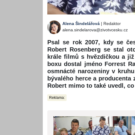
Alena Šindelářová
| Redaktor
alena.sindelarova@zivotvcesku.cz
Psal se rok 2007, kdy se če
Robert Rosenberg se stal ot
krále filmů s hvězdičkou a ji
boxu dostal jméno Forrest R
osmnácté narozeniny v kruhu
bývalého herce a producenta z
Robert mimo to také uvedl, c
Reklama: