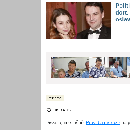
Polit
dort
osla
Reklama:
Diskutujme slušně.
Pravidla diskuze
na p