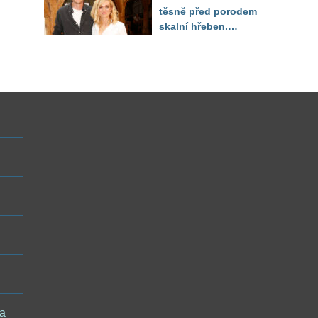
těsně před porodem
skalní hřeben.
ého
Partner řešil, jak
snést "těhuli"
 a