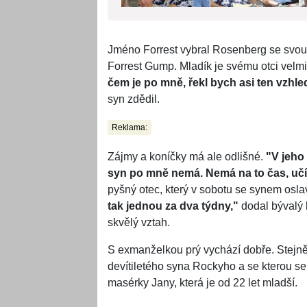
Jméno Forrest vybral Rosenberg se svou
Forrest Gump. Mladík je svému otci velm
čem je po mně, řekl bych asi ten vzhle
syn zdědil.
Reklama:
Zájmy a koníčky má ale odlišné.
"V jeho
syn po mně nemá. Nemá na to čas, učí 
pyšný otec, který v sobotu se synem osl
tak jednou za dva týdny,"
dodal bývalý 
skvělý vztah.
S exmanželkou prý vychází dobře. Stejně
devítiletého syna Rockyho a se kterou se
masérky Jany, která je od 22 let mladší.