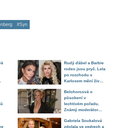
enberg
#Syn
vá
Rudý ďábel a Barbie
rodeo jsou pryč. Lela
po rozchodu s
Karlosem mění život i
image, tleská jí i
Belohorcová o
Sandeva
působení v
ků
lechtivém pořadu.
Známý moderátor
f
přiznal, že ji dírkou
Gabriela Soukalová
sledoval pod dekou
ve
zdolala ve vedrech a