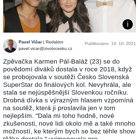
Pavel Vičar
| Redaktor
Publikováno: 14. 10. 2021
pavel.vicar@zivotvcesku.cz
Zpěvačka Karmen Pál-Baláž (23) se do
povědomí diváků dostala v roce 2018, když
se probojovala v soutěži Česko Slovenská
SuperStar do finálových kol. Nevyhrála, ale
stala se nejúspěšnější Slovenkou ročníku.
Drobná dívka s výrazným hlasem vzpomíná
na soutěž, která ji proslavila jen v tom
nejlepším. "Dala mi toho hodně, nové
zkušenosti, nové lidi okolo mě a také mnoho
možností, ke kterým bych se bez téhle show
těžko dostala," vyjmenovala pro