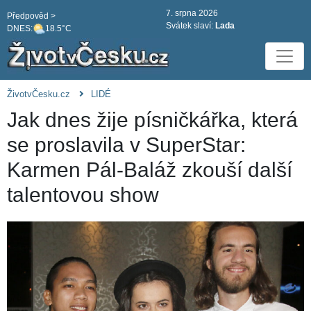
7. srpna 2026
Předpověd >
Svátek slaví:
Lada
DNES:
18.5°C
ŽivotvČesku.cz
LIDÉ
Jak dnes žije písničkářka, která
se proslavila v SuperStar:
Karmen Pál-Baláž zkouší další
talentovou show