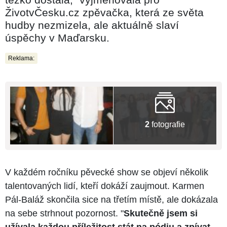
ŽivotvČesku.cz zpěvačka, která ze světa
hudby nezmizela, ale aktuálně slaví
úspěchy v Maďarsku.
Reklama:
2
fotografie
V každém ročníku pěvecké show se objeví několik
talentovaných lidí, kteří dokáží zaujmout. Karmen
Pál-Baláž skončila sice na třetím místě, ale dokázala
na sebe strhnout pozornost. "
Skutečně jsem si
užívala každou příležitost stát na pódiu a zpívat