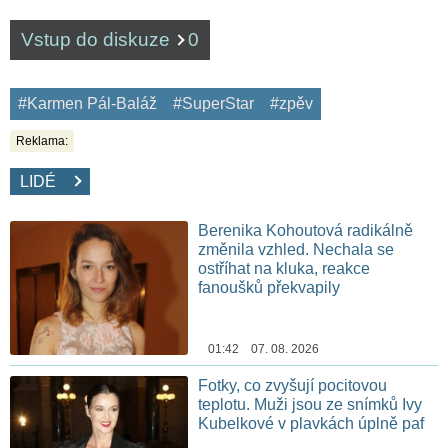
Vstup do diskuze
0
#Karmen Pál-Baláž
#SuperStar
#zpěv
Reklama:
LIDÉ
Berenika Kohoutová radikálně
změnila vzhled. Nechala se
ostříhat na kluka, reakce
fanoušků překvapily
01:42 07. 08. 2026
Fotky, co zvyšují pocitovou
teplotu. Muži jsou ze snímků Ivy
Kubelkové v plavkách úplně paf