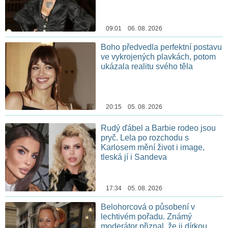
09:01 06. 08. 2026
Boho předvedla perfektní postavu
ve vykrojených plavkách, potom
ukázala realitu svého těla
20:15 05. 08. 2026
Rudý ďábel a Barbie rodeo jsou
pryč. Lela po rozchodu s
Karlosem mění život i image,
tleská jí i Sandeva
17:34 05. 08. 2026
Belohorcová o působení v
lechtivém pořadu. Známý
moderátor přiznal, že ji dírkou