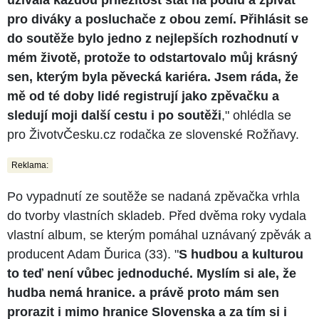
pro diváky a posluchače z obou zemí. Přihlásit se
do soutěže bylo jedno z nejlepších rozhodnutí v
mém životě, protože to odstartovalo můj krásný
sen, kterým byla pěvecká kariéra. Jsem ráda, že
mě od té doby lidé registrují jako zpěvačku a
sledují moji další cestu i po soutěži
," ohlédla se
pro ŽivotvČesku.cz rodačka ze slovenské Rožňavy.
Reklama:
Po vypadnutí ze soutěže se nadaná zpěvačka vrhla
do tvorby vlastních skladeb. Před dvěma roky vydala
vlastní album, se kterým pomáhal uznávaný zpěvák a
producent Adam Ďurica (33). "
S hudbou a kulturou
to teď není vůbec jednoduché. Myslím si ale, že
hudba nemá hranice. a právě proto mám sen
prorazit i mimo hranice Slovenska a za tím si i