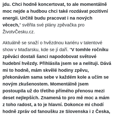
jdu. Chci hodně koncertovat, to ale momentálně
moc nejde a hudbou chci také rozdávat pozitivní
energii. Určitě budu pracovat i na nových
věcech,
" svěřila své plány zpěvačka pro
ŽivotvČesku.cz.
Aktuálně se snaží o hvězdnou kariéru v talentové
show v Maďarsku, kde se jí daří. "
V tomhle ročníku
zpěváci dostali šanci napodobovat světové
hudební hvězdy. Přihlásila jsem se a nelituji. Dává
mi to hodně, mám skvělé hodiny zpěvu,
překonávám sama sebe v každém kole a učím se
novým zkušenostem. Momentálně jsem
postoupila už do třetího přímého přenosu mezi
deset nejlepších. Znamená to pro mě moc a mám
z toho radost, a to je hlavní. Dokonce mi chodí
hodně zpráv od fanoušku ze Slovenska i z Česka,