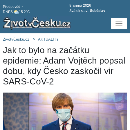
8. srpna 2026
Předpověd >
Svátek slaví:
Soběslav
DNES:
15.2°C
ŽivotvČesku.cz
AKTUALITY
Jak to bylo na začátku
epidemie: Adam Vojtěch popsal
dobu, kdy Česko zaskočil vir
SARS-CoV-2