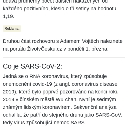
udává průměrný počet dalších nakažených od
každého pozitivního, kleslo o tři setiny na hodnotu
1,19.
Reklama:
Druhou část rozhovoru s Adamem Vojtěch naleznete
na portálu ŽivotvČesku.cz v pondělí 1. března.
Co je SARS-CoV-2:
Jedná se o RNA koronavirus, který způsobuje
onemocnění covid-19 (z angl. coronavirus disease
2019), které bylo poprvé pozorováno na konci roku
2019 v čínském městě Wu-chan. Nyní je sedmým
známým lidským koronavirem. Sekvenční analýza
odhalila, že patří do stejného druhu jako SARS-CoV,
tedy virus způsobující nemoc SARS.