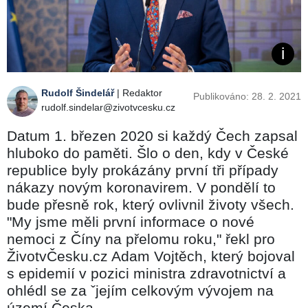
Rudolf Šindelář
| Redaktor
Publikováno: 28. 2. 2021
rudolf.sindelar@zivotvcesku.cz
Datum 1. březen 2020 si každý Čech zapsal
hluboko do paměti. Šlo o den, kdy v České
republice byly prokázány první tři případy
nákazy novým koronavirem. V pondělí to
bude přesně rok, který ovlivnil životy všech.
"My jsme měli první informace o nové
nemoci z Číny na přelomu roku," řekl pro
ŽivotvČesku.cz Adam Vojtěch, který bojoval
s epidemií v pozici ministra zdravotnictví a
ohlédl se za ˇjejím celkovým vývojem na
území Česka.