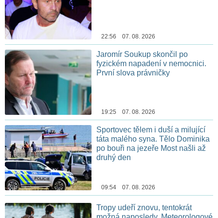
22:56 07. 08. 2026
Jaromír Soukup skončil po
fyzickém napadení v nemocnici.
První slova právničky
19:25 07. 08. 2026
Sportovec tělem i duší a milující
táta malého syna. Tělo Dominika
po bouři na jezeře Most našli až
druhý den
09:54 07. 08. 2026
Tropy udeří znovu, tentokrát
možná naposledy. Meteorologové