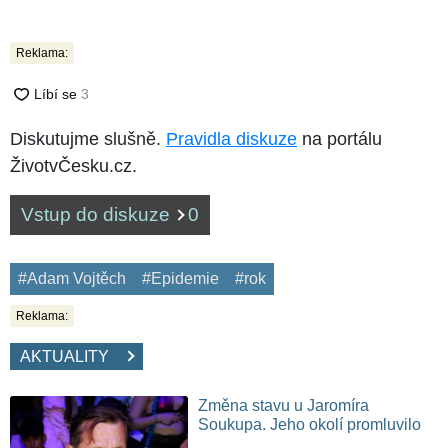
Reklama:
Diskutujme slušně.
Pravidla diskuze
na portálu
ŽivotvČesku.cz.
Vstup do diskuze
0
#Adam Vojtěch
#Epidemie
#rok
Reklama:
AKTUALITY
Změna stavu u Jaromíra
Soukupa. Jeho okolí promluvilo