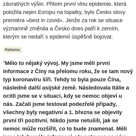
závratných výšin. Přitom první vlnu epidemie, která
položila nejen Evropu na lopatky, bylo Česko slovy
premiéra »best in covid«. Jenže za rok se situace
významně změnila a Česko dnes patří k zemím,
kterým se nedaří s epidemií úspěšně bojovat.
Reklama:
"
Mělo to nějaký vývoj. My jsme měli první
informace z Číny na přelomu roku, že se tam nový
typ koronaviru šíří. Tehdy to byla pouze Čína,
následně další asijské země. Následovala Itálie a
ocitli jsme se v situaci, kdy se nemoc objeví u
nás. Začali jsme testovat podezřelé případy,
všechny byly negativní a 1. března se objevily
první tři pozitivní. Nikdo jsme netušili, jak se
nemoc může rozšířit, co to bude znamenat. Měli