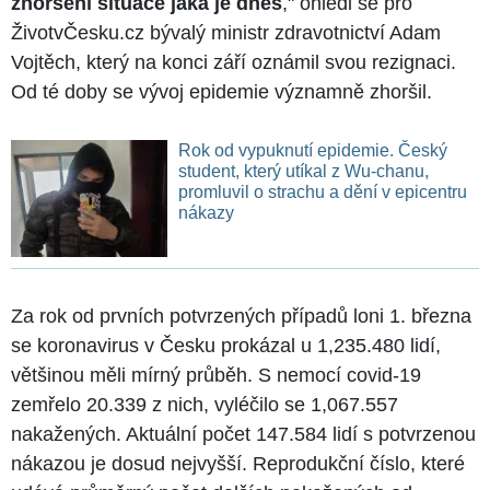
zhoršení situace jaká je dnes
," ohlédl se pro
ŽivotvČesku.cz bývalý ministr zdravotnictví Adam
Vojtěch, který na konci září oznámil svou rezignaci.
Od té doby se vývoj epidemie významně zhoršil.
Rok od vypuknutí epidemie. Český
student, který utíkal z Wu-chanu,
promluvil o strachu a dění v epicentru
nákazy
Za rok od prvních potvrzených případů loni 1. března
se koronavirus v Česku prokázal u 1,235.480 lidí,
většinou měli mírný průběh. S nemocí covid-19
zemřelo 20.339 z nich, vyléčilo se 1,067.557
nakažených. Aktuální počet 147.584 lidí s potvrzenou
nákazou je dosud nejvyšší. Reprodukční číslo, které