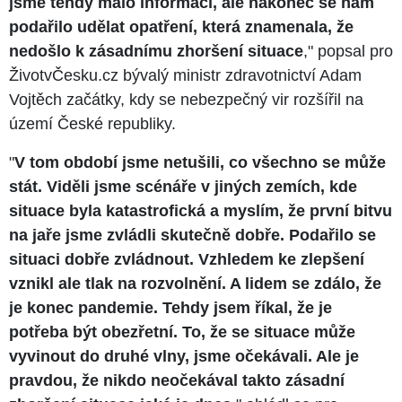
jsme tehdy málo informací, ale nakonec se nám
podařilo udělat opatření, která znamenala, že
nedošlo k zásadnímu zhoršení situace
," popsal pro
ŽivotvČesku.cz bývalý ministr zdravotnictví Adam
Vojtěch začátky, kdy se nebezpečný vir rozšířil na
území České republiky.
"
V tom období jsme netušili, co všechno se může
stát. Viděli jsme scénáře v jiných zemích, kde
situace byla katastrofická a myslím, že první bitvu
na jaře jsme zvládli skutečně dobře. Podařilo se
situaci dobře zvládnout. Vzhledem ke zlepšení
vznikl ale tlak na rozvolnění. A lidem se zdálo, že
je konec pandemie. Tehdy jsem říkal, že je
potřeba být obezřetní. To, že se situace může
vyvinout do druhé vlny, jsme očekávali. Ale je
pravdou, že nikdo neočekával takto zásadní