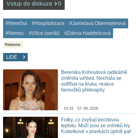
Vstup do diskuze
0
#Herečka
#Hospitalizace
#Jaroslava Obermaierová
#Nemoc
#Ulice (seriál)
#Zdena Hadrbolcová
Reklama:
LIDÉ
Berenika Kohoutová radikálně
změnila vzhled. Nechala se
ostříhat na kluka, reakce
fanoušků překvapily
01:42 07. 08. 2026
Fotky, co zvyšují pocitovou
teplotu. Muži jsou ze snímků Ivy
Kubelkové v plavkách úplně paf