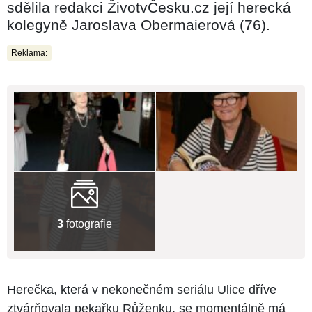
sdělila redakci ŽivotvČesku.cz její herecká
kolegyně Jaroslava Obermaierová (76).
Reklama:
3
fotografie
Herečka, která v nekonečném seriálu Ulice dříve
ztvárňovala pekařku Růženku, se momentálně má