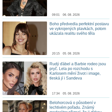
09:01 06. 08. 2026
Boho předvedla perfektní postavu
ve vykrojených plavkách, potom
ukázala realitu svého těla
20:15 05. 08. 2026
Rudý ďábel a Barbie rodeo jsou
pryč. Lela po rozchodu s
Karlosem mění život i image,
tleská jí i Sandeva
17:34 05. 08. 2026
Belohorcová o působení v
lechtivém pořadu. Známý