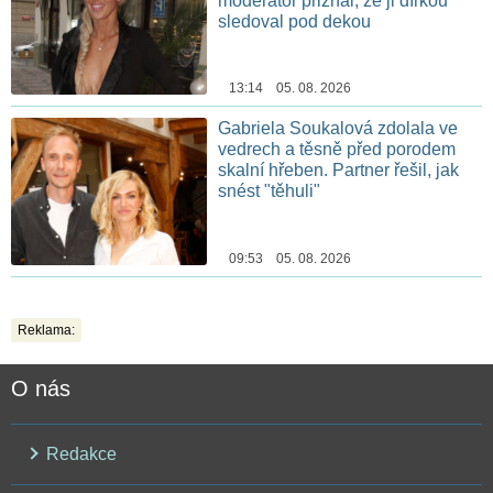
moderátor přiznal, že ji dírkou
sledoval pod dekou
13:14 05. 08. 2026
Gabriela Soukalová zdolala ve
vedrech a těsně před porodem
skalní hřeben. Partner řešil, jak
snést "těhuli"
09:53 05. 08. 2026
Reklama:
O nás
Redakce