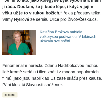
"Je mi to líto, jako kolegyně byla výborná a mám
ji ráda. Doufám, že jí bude lépe, i když v jejím
věku už je to v rukou božích,"
řekla představitelka
Vilmy Nyklové ze seriálu Ulice pro ŽivotvČesku.cz.
Kateřina Brožová nabídla
velkorysou podívanou. V bikinách
ukázala své snění
Fenomenální herečku Zdenu Hadrbolcovou mohou
lidé kromě seriálu Ulice znát i z mnoha populárních
filmů, jako jsou například Už zase skáču přes kaluže,
Páni kluci či Slavnosti sněženek.
Reklama: