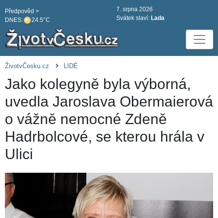
7. srpna 2026
Předpověd >
Svátek slaví:
Lada
DNES:
24.5°C
ŽivotvČesku.cz
LIDÉ
Jako kolegyně byla výborná,
uvedla Jaroslava Obermaierová
o vážně nemocné Zdeně
Hadrbolcové, se kterou hrála v
Ulici