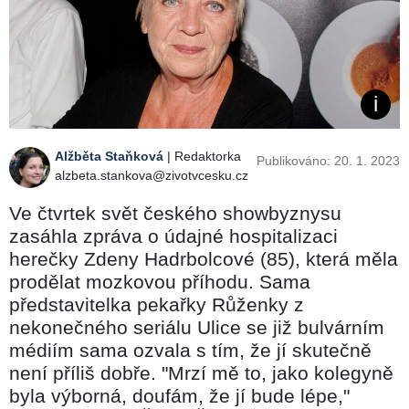
Alžběta Staňková
| Redaktorka
Publikováno: 20. 1. 2023
alzbeta.stankova@zivotvcesku.cz
Ve čtvrtek svět českého showbyznysu
zasáhla zpráva o údajné hospitalizaci
herečky Zdeny Hadrbolcové (85), která měla
prodělat mozkovou příhodu. Sama
představitelka pekařky Růženky z
nekonečného seriálu Ulice se již bulvárním
médiím sama ozvala s tím, že jí skutečně
není příliš dobře. "Mrzí mě to, jako kolegyně
byla výborná, doufám, že jí bude lépe,"