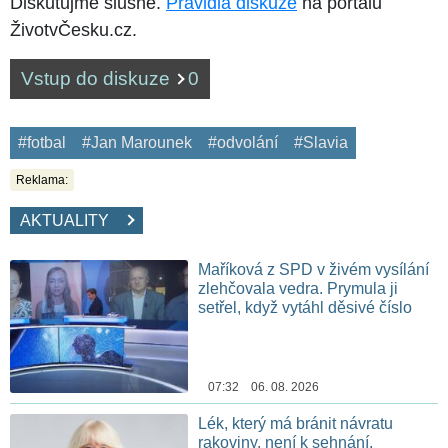
Diskutujme slušně.
Pravidla diskuze
na portálu
ŽivotvČesku.cz.
Vstup do diskuze
0
#fotbal
#Jan Marounek
#odvolání
#Slavia
Reklama:
AKTUALITY
Maříková z SPD v živém vysílání
zlehčovala vedra. Prymula ji
setřel, když vytáhl děsivé číslo
07:32 06. 08. 2026
Lék, který má bránit návratu
rakoviny, není k sehnání.