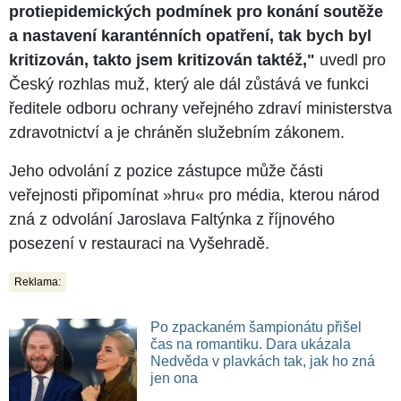
protiepidemických podmínek pro konání soutěže
a nastavení karanténních opatření, tak bych byl
kritizován, takto jsem kritizován taktéž,"
uvedl pro
Český rozhlas muž, který ale dál zůstává ve funkci
ředitele odboru ochrany veřejného zdraví ministerstva
zdravotnictví a je chráněn služebním zákonem.
Jeho odvolání z pozice zástupce může části
veřejnosti připomínat »hru« pro média, kterou národ
zná z odvolání Jaroslava Faltýnka z říjnového
posezení v restauraci na Vyšehradě.
Reklama:
Po zpackaném šampionátu přišel
čas na romantiku. Dara ukázala
Nedvěda v plavkách tak, jak ho zná
jen ona