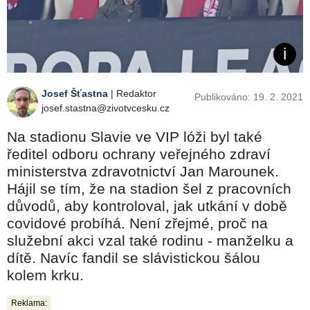
Josef Šťastna
| Redaktor
Publikováno: 19. 2. 2021
josef.stastna@zivotvcesku.cz
Na stadionu Slavie ve VIP lóži byl také
ředitel odboru ochrany veřejného zdraví
ministerstva zdravotnictví Jan Marounek.
Hájil se tím, že na stadion šel z pracovních
důvodů, aby kontroloval, jak utkání v době
covidové probíhá. Není zřejmé, proč na
služební akci vzal také rodinu - manželku a
dítě. Navíc fandil se slávistickou šálou
kolem krku.
Reklama: