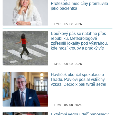
Profesorka medicíny promluvila
jako pacientka
17:13 05. 08. 2026
Bouřkový pás se natáhne přes
republiku. Meteorologové
zpřesnili lokality pod výstrahou,
kde hrozí kroupy a prudký vítr
13:30 05. 08. 2026
Havlíček ukončil spekulace o
Hradu. Pavlovi poslal vstřícný
vzkaz, Decroix pak tvrdě setřel
11:59 05. 08. 2026
Extrémní vedra udeří naposledy