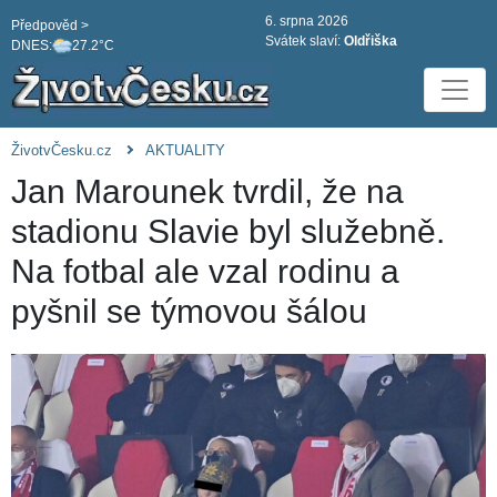
6. srpna 2026
Předpověd >
Svátek slaví:
Oldřiška
DNES:
27.2°C
ŽivotvČesku.cz
AKTUALITY
Jan Marounek tvrdil, že na
stadionu Slavie byl služebně.
Na fotbal ale vzal rodinu a
pyšnil se týmovou šálou