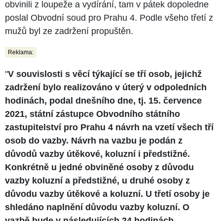
obvinili z loupeže a vydírání, tam v pátek dopoledne
poslal Obvodní soud pro Prahu 4. Podle všeho třetí z
mužů byl ze zadržení propuštěn.
Reklama:
"
V souvislosti s věcí týkající se tří osob, jejichž
zadržení bylo realizováno v úterý v odpoledních
hodinách, podal dnešního dne, tj. 15. července
2021, státní zástupce Obvodního státního
zastupitelství pro Prahu 4 návrh na vzetí všech tří
osob do vazby. Návrh na vazbu je podán z
důvodů vazby útěkové, koluzní i předstižné.
Konkrétně u jedné obviněné osoby z důvodu
vazby koluzní a předstižné, u druhé osoby z
důvodu vazby útěkové a koluzní. U třetí osoby je
shledáno naplnění důvodu vazby koluzní. O
vazbě bude v následujících 24 hodinách