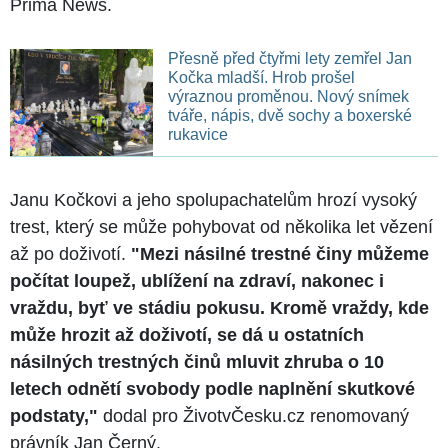
Prima News.
Přesně před čtyřmi lety zemřel Jan
Kočka mladší. Hrob prošel
výraznou proměnou. Nový snímek
tváře, nápis, dvě sochy a boxerské
rukavice
Janu Kočkovi a jeho spolupachatelům hrozí vysoký
trest, který se může pohybovat od několika let vězení
až po doživotí.
"Mezi násilné trestné činy můžeme
počítat loupež, ublížení na zdraví, nakonec i
vraždu, byť ve stádiu pokusu. Kromě vraždy, kde
může hrozit až doživotí, se dá u ostatních
násilných trestných činů mluvit zhruba o 10
letech odnětí svobody podle naplnění skutkové
podstaty,"
dodal pro ŽivotvČesku.cz renomovaný
právník Jan Černý.