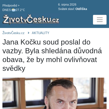
6. srpna 2026
Předpověd >
Svátek slaví:
Oldřiška
DNES:
27.2°C
ŽivotvČesku.cz
AKTUALITY
Jana Kočku soud poslal do
vazby. Byla shledána důvodná
obava, že by mohl ovlivňovat
svědky