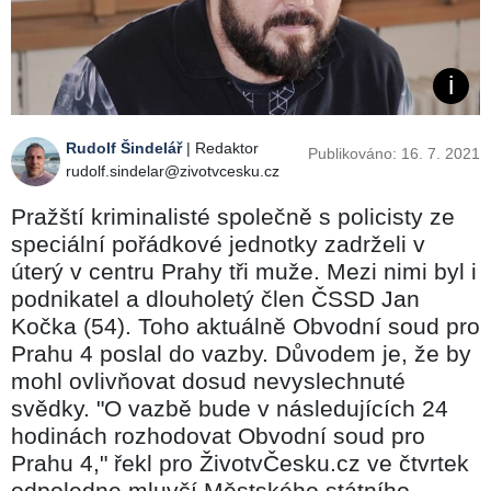
Rudolf Šindelář
| Redaktor
Publikováno: 16. 7. 2021
rudolf.sindelar@zivotvcesku.cz
Pražští kriminalisté společně s policisty ze
speciální pořádkové jednotky zadrželi v
úterý v centru Prahy tři muže. Mezi nimi byl i
podnikatel a dlouholetý člen ČSSD Jan
Kočka (54). Toho aktuálně Obvodní soud pro
Prahu 4 poslal do vazby. Důvodem je, že by
mohl ovlivňovat dosud nevyslechnuté
svědky. "O vazbě bude v následujících 24
hodinách rozhodovat Obvodní soud pro
Prahu 4," řekl pro ŽivotvČesku.cz ve čtvrtek
odpoledne mluvčí Městského státního