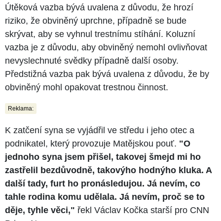
Útěková vazba bývá uvalena z důvodu, že hrozí
riziko, že obviněný uprchne, případně se bude
skrývat, aby se vyhnul trestnímu stíhání. Koluzní
vazba je z důvodu, aby obviněný nemohl ovlivňovat
nevyslechnuté svědky případně další osoby.
Předstižná vazba pak bývá uvalena z důvodu, že by
obviněný mohl opakovat trestnou činnost.
Reklama:
K zatčení syna se vyjádřil ve středu i jeho otec a
podnikatel, který provozuje Matějskou pouť.
"O
jednoho syna jsem přišel, takovej šmejd mi ho
zastřelil bezdůvodně, takovýho hodnýho kluka. A
další tady, furt ho pronásledujou. Já nevím, co
tahle rodina komu udělala. Já nevím, proč se to
děje, tyhle věci,"
řekl Václav Kočka starší pro CNN