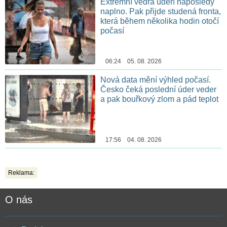
Extrémní vedra udeří naposledy
naplno. Pak přijde studená fronta,
která během několika hodin otočí
počasí
06:24 05. 08. 2026
Nová data mění výhled počasí.
Česko čeká poslední úder veder
a pak bouřkový zlom a pád teplot
17:56 04. 08. 2026
Reklama:
O nás