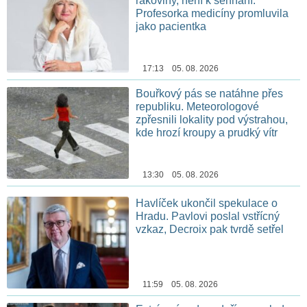
rakoviny, není k sehnání.
Profesorka medicíny promluvila
jako pacientka
17:13 05. 08. 2026
Bouřkový pás se natáhne přes
republiku. Meteorologové
zpřesnili lokality pod výstrahou,
kde hrozí kroupy a prudký vítr
13:30 05. 08. 2026
Havlíček ukončil spekulace o
Hradu. Pavlovi poslal vstřícný
vzkaz, Decroix pak tvrdě setřel
11:59 05. 08. 2026