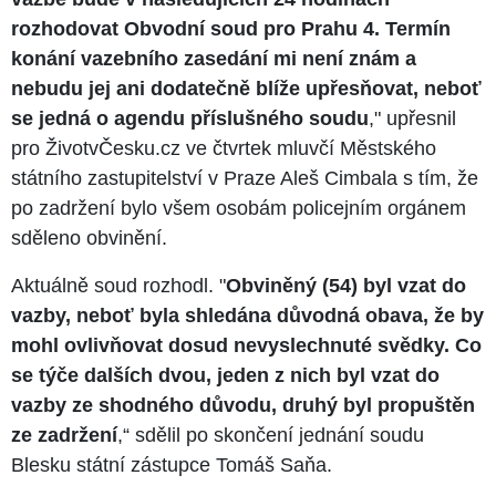
rozhodovat Obvodní soud pro Prahu 4. Termín
konání vazebního zasedání mi není znám a
nebudu jej ani dodatečně blíže upřesňovat, neboť
se jedná o agendu příslušného soudu
," upřesnil
pro ŽivotvČesku.cz ve čtvrtek mluvčí Městského
státního zastupitelství v Praze Aleš Cimbala s tím, že
po zadržení bylo všem osobám policejním orgánem
sděleno obvinění.
Aktuálně soud rozhodl. "
Obviněný (54) byl vzat do
vazby, neboť byla shledána důvodná obava, že by
mohl ovlivňovat dosud nevyslechnuté svědky. Co
se týče dalších dvou, jeden z nich byl vzat do
vazby ze shodného důvodu, druhý byl propuštěn
ze zadržení
,“ sdělil po skončení jednání soudu
Blesku státní zástupce Tomáš Saňa.