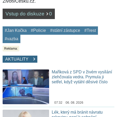
ŽivotvČesku.cz.
Vstup do diskuze
0
#Jan Kočka
#Policie
#státní zástupce
#Trest
#vazba
Reklama:
AKTUALITY
Maříková z SPD v živém vysílání
zlehčovala vedra. Prymula ji
setřel, když vytáhl děsivé číslo
07:32 06. 08. 2026
Lék, který má bránit návratu