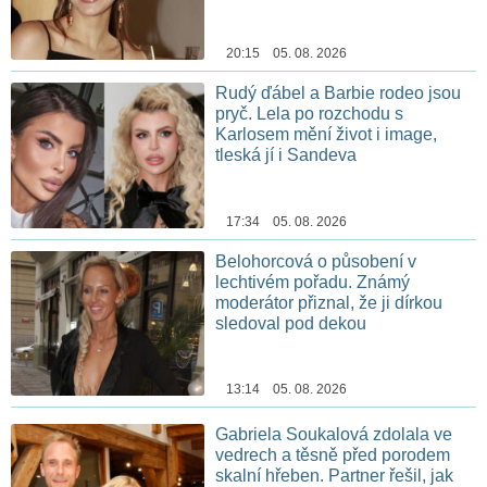
20:15 05. 08. 2026
Rudý ďábel a Barbie rodeo jsou
pryč. Lela po rozchodu s
Karlosem mění život i image,
tleská jí i Sandeva
17:34 05. 08. 2026
Belohorcová o působení v
lechtivém pořadu. Známý
moderátor přiznal, že ji dírkou
sledoval pod dekou
13:14 05. 08. 2026
Gabriela Soukalová zdolala ve
vedrech a těsně před porodem
skalní hřeben. Partner řešil, jak