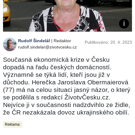
Rudolf Šindelář
| Redaktor
Publikováno: 20. 4. 2023
rudolf.sindelar@zivotvcesku.cz
Současná ekonomická krize v Česku
dopadá na řadu českých domácností.
Významně se týká lidí, kteří jsou již v
důchodu. Herečka Jaroslava Obermaierová
(77) má na celou situaci jasný názor, o který
se podělila s redakcí ŽivotvČesku.cz.
Nejvíce ji v současnosti nadzdvihlo ze židle,
že ČR nezakázala dovoz ukrajinského obilí.
Reklama: