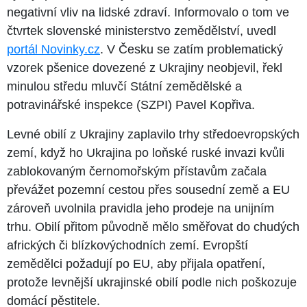
negativní vliv na lidské zdraví. Informovalo o tom ve
čtvrtek slovenské ministerstvo zemědělství, uvedl
portál Novinky.cz
. V Česku se zatím problematický
vzorek pšenice dovezené z Ukrajiny neobjevil, řekl
minulou středu mluvčí Státní zemědělské a
potravinářské inspekce (SZPI) Pavel Kopřiva.
Levné obilí z Ukrajiny zaplavilo trhy středoevropských
zemí, když ho Ukrajina po loňské ruské invazi kvůli
zablokovaným černomořským přístavům začala
převážet pozemní cestou přes sousední země a EU
zároveň uvolnila pravidla jeho prodeje na unijním
trhu. Obilí přitom původně mělo směřovat do chudých
afrických či blízkovýchodních zemí. Evropští
zemědělci požadují po EU, aby přijala opatření,
protože levnější ukrajinské obilí podle nich poškozuje
domácí pěstitele.