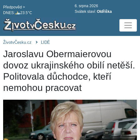
6. srpna 2026
Předpověd >
Svátek slaví:
Oldřiška
DNES:
23.5°C
ŽivotvČesku.cz
LIDÉ
Jaroslavu Obermaierovou
dovoz ukrajinského obilí netěší.
Politovala důchodce, kteří
nemohou pracovat