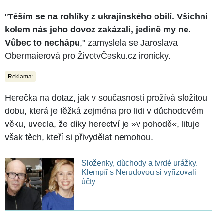
"
Těším se na rohlíky z ukrajinského obilí. Všichni
kolem nás jeho dovoz zakázali, jedině my ne.
Vůbec to nechápu
," zamyslela se Jaroslava
Obermaierová pro ŽivotvČesku.cz ironicky.
Reklama:
Herečka na dotaz, jak v současnosti prožívá složitou
dobu, která je těžká zejména pro lidi v důchodovém
věku, uvedla, že díky herectví je »v pohodě«, lituje
však těch, kteří si přivydělat nemohou.
Složenky, důchody a tvrdé urážky.
Klempíř s Nerudovou si vyřizovali
účty