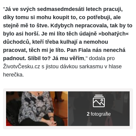
"
Já ve svých sedmasedmdesáti letech pracuji,
díky tomu si mohu koupit to, co potřebuji, ale
stejně mě to štve. Kdybych nepracovala, tak by to
bylo asi horší. Je mi líto těch údajně »bohatých«
důchodců, kteří třeba kulhají a nemohou
pracovat, těch mi je líto. Pan Fiala nás nenechá
padnout. Slíbil to? Já mu věřím
," dodala pro
ŽivotvČesku.cz s jistou dávkou sarkasmu v hlase
herečka.
2
fotografie