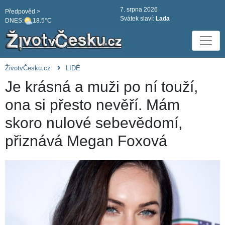
7. srpna 2026
Předpověd >
Svátek slaví:
Lada
DNES:
18.5°C
ŽivotvČesku.cz
LIDÉ
Je krásná a muži po ní touží,
ona si přesto nevěří. Mám
skoro nulové sebevědomí,
přiznává Megan Foxová