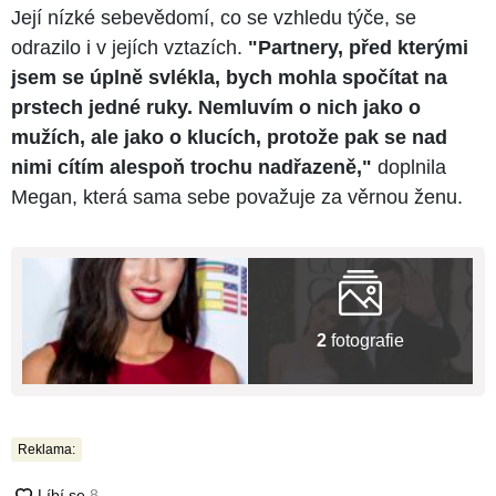
Její nízké sebevědomí, co se vzhledu týče, se
odrazilo i v jejích vztazích.
"Partnery, před kterými
jsem se úplně svlékla, bych mohla spočítat na
prstech jedné ruky. Nemluvím o nich jako o
mužích, ale jako o klucích, protože pak se nad
nimi cítím alespoň trochu nadřazeně,"
doplnila
Megan, která sama sebe považuje za věrnou ženu.
2
fotografie
Reklama: