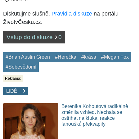
Diskutujme slušně.
Pravidla diskuze
na portálu
ŽivotvČesku.cz.
Vstup do diskuze
0
#Brian Austin Green
#Herečka
#krása
#Megan Fox
#Sebevědomí
Reklama:
LIDÉ
Berenika Kohoutová radikálně
změnila vzhled. Nechala se
ostříhat na kluka, reakce
fanoušků překvapily