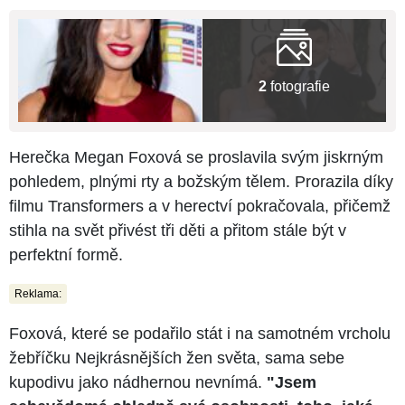
2
fotografie
Herečka Megan Foxová se proslavila svým jiskrným
pohledem, plnými rty a božským tělem. Prorazila díky
filmu Transformers a v herectví pokračovala, přičemž
stihla na svět přivést tři děti a přitom stále být v
perfektní formě.
Reklama:
Foxová, které se podařilo stát i na samotném vrcholu
žebříčku Nejkrásnějších žen světa, sama sebe
kupodivu jako nádhernou nevnímá.
"Jsem