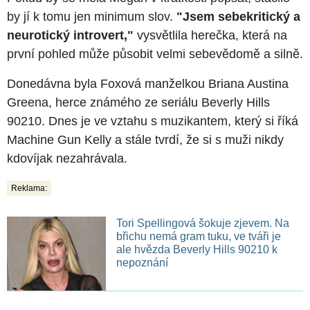
by jí k tomu jen minimum slov.
"Jsem sebekritický a
neurotický introvert,"
vysvětlila herečka, která na
první pohled může působit velmi sebevědomě a silně.
Donedávna byla Foxová manželkou Briana Austina
Greena, herce známého ze seriálu Beverly Hills
90210. Dnes je ve vztahu s muzikantem, který si říká
Machine Gun Kelly a stále tvrdí, že si s muži nikdy
kdovíjak nezahrávala.
Reklama:
Tori Spellingová šokuje zjevem. Na
břichu nemá gram tuku, ve tváři je
ale hvězda Beverly Hills 90210 k
nepoznání