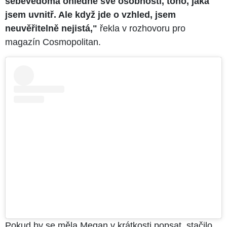
sebevědomá ohledně své osobnosti, toho, jaká
jsem uvnitř. Ale když jde o vzhled, jsem
neuvěřitelně nejistá,"
řekla v rozhovoru pro
magazín Cosmopolitan.
Pokud by se měla Megan v krátkosti popsat, stačilo