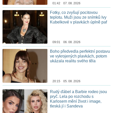
01:42 07. 08. 2026
Fotky, co zvyšují pocitovou
teplotu. Muži jsou ze snímků Ivy
Kubelkové v plavkách úplně paf
09:01 06. 08. 2026
Boho předvedla perfektní postavu
ve vykrojených plavkách, potom
ukázala realitu svého těla
20:15 05. 08. 2026
Rudý ďábel a Barbie rodeo jsou
pryč. Lela po rozchodu s
Karlosem mění život i image,
tleská jí i Sandeva