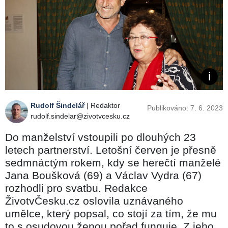
Rudolf Šindelář
| Redaktor
Publikováno: 7. 6. 2023
rudolf.sindelar@zivotvcesku.cz
Do manželství vstoupili po dlouhých 23
letech partnerství. Letošní červen je přesně
sedmnáctým rokem, kdy se herečtí manželé
Jana Boušková (69) a Václav Vydra (67)
rozhodli pro svatbu. Redakce
ŽivotvČesku.cz oslovila uznávaného
umělce, který popsal, co stojí za tím, že mu
to s osudovou ženou pořad funguje. Z jeho