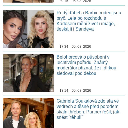
20:15 05. 08. 2026
Rudý ďábel a Barbie rodeo jsou
pryč. Lela po rozchodu s
Karlosem mění život i image,
tleská jí i Sandeva
17:34 05. 08. 2026
Belohorcová o působení v
lechtivém pořadu. Známý
moderátor přiznal, že ji dírkou
sledoval pod dekou
13:14 05. 08. 2026
Gabriela Soukalová zdolala ve
vedrech a těsně před porodem
skalní hřeben. Partner řešil, jak
snést "těhuli"