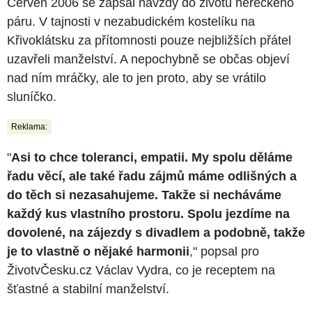
Červen 2006 se zapsal navždy do životů hereckého
páru. V tajnosti v nezabudickém kostelíku na
Křivoklátsku za přítomnosti pouze nejbližších přátel
uzavřeli manželství. A nepochybně se občas objeví
nad ním mráčky, ale to jen proto, aby se vrátilo
sluníčko.
Reklama:
"
Asi to chce toleranci, empatii. My spolu děláme
řadu věcí, ale také řadu zájmů máme odlišných a
do těch si nezasahujeme. Takže si necháváme
každý kus vlastního prostoru. Spolu jezdíme na
dovolené, na zájezdy s divadlem a podobně, takže
je to vlastně o nějaké harmonii
," popsal pro
ŽivotvČesku.cz Václav Vydra, co je receptem na
šťastné a stabilní manželství.