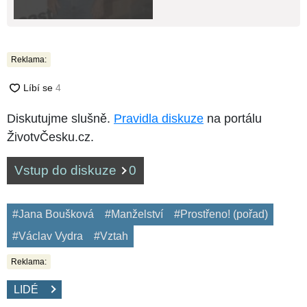
Reklama:
Diskutujme slušně.
Pravidla diskuze
na portálu
ŽivotvČesku.cz.
Vstup do diskuze
0
#Jana Boušková
#Manželství
#Prostřeno! (pořad)
#Václav Vydra
#Vztah
Reklama:
LIDÉ