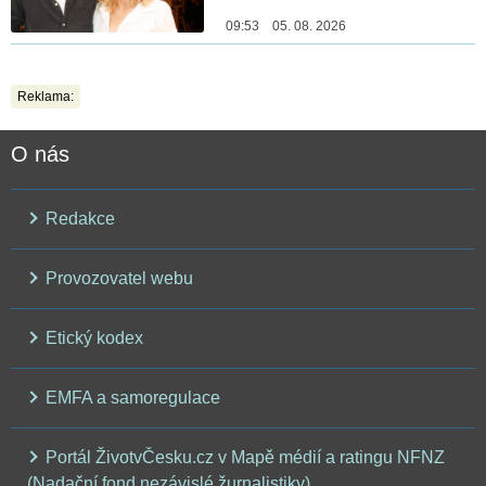
09:53 05. 08. 2026
Reklama:
O nás
Redakce
Provozovatel webu
Etický kodex
EMFA a samoregulace
Portál ŽivotvČesku.cz v Mapě médií a ratingu NFNZ
(Nadační fond nezávislé žurnalistiky)