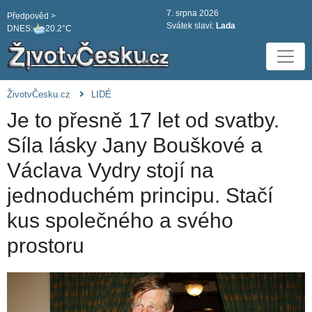
7. srpna 2026
Předpověd >
Svátek slaví:
Lada
DNES:
20.2°C
ŽivotvČesku.cz
LIDÉ
Je to přesně 17 let od svatby.
Síla lásky Jany Bouškové a
Václava Vydry stojí na
jednoduchém principu. Stačí
kus společného a svého
prostoru