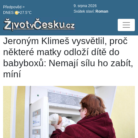
9. srpna 2026
Předpověd >
Svátek slaví:
Roman
DNES:
27.5°C
Jeroným Klimeš vysvětlil, proč
některé matky odloží dítě do
babyboxů: Nemají sílu ho zabít,
míní