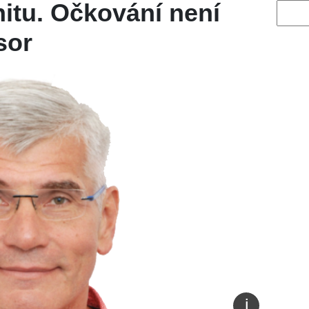
itu. Očkování není
Vyhled
sor