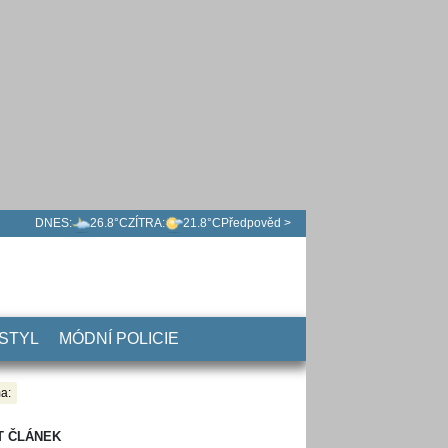
DNES:
26.8°C
ZÍTRA:
21.8°C
Předpověd >
 STYL
MÓDNÍ POLICIE
a:
T ČLÁNEK