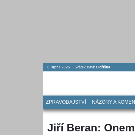
6. srpna 2026 | Svátek slaví:
Oldřiška
ZPRAVODAJSTVÍ
NÁZORY A KOME
Jiří Beran: One