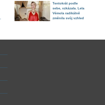
Tentokrát podle
sebe, vzkázala. Lela
Vémola radikálně
změnila svůj vzhled
u