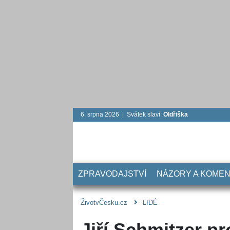
6. srpna 2026 | Svátek slaví:
Oldřiška
ZPRAVODAJSTVÍ
NÁZORY A KOME
ŽivotvČesku.cz
LIDÉ
Jiří Schmitzer pr