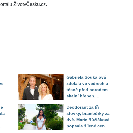
ortálu ŽivotvČesku.cz.
Gabriela Soukalová
ve
zdolala ve vedrech a
těsně před porodem
skalní hřeben.
ého
Partner řešil, jak
ie
Deodorant za tři
snést "těhuli"
ela
stovky, brambůrky za
dvě. Marie Růžičková
t i
popsala šílené ceny
v Turecku