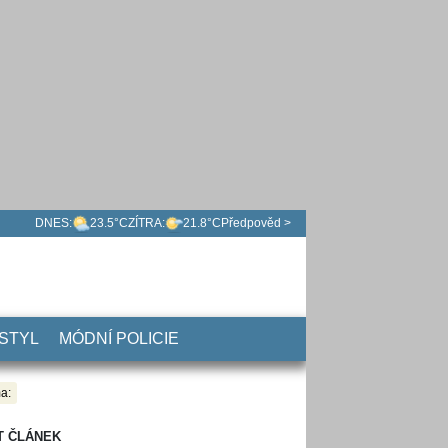
DNES:
23.5°C
ZÍTRA:
21.8°C
Předpověd >
 STYL
MÓDNÍ POLICIE
a:
T ČLÁNEK