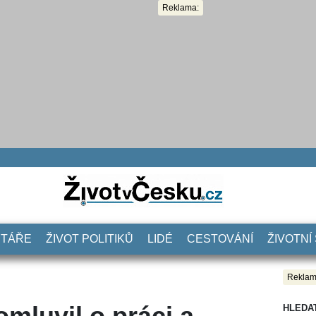
Reklama:
NTÁŘE
ŽIVOT POLITIKŮ
LIDÉ
CESTOVÁNÍ
ŽIVOTNÍ
Reklam
omluvil o práci a
HLEDA