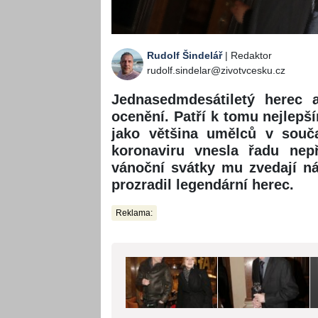
Rudolf Šindelář
| Redaktor
rudolf.sindelar@zivotvcesku.cz
Jednasedmdesátiletý herec a
ocenění. Patří k tomu nejlepš
jako většina umělců v souča
koronaviru vnesla řadu nep
vánoční svátky mu zvedají ná
prozradil legendární herec.
Reklama: