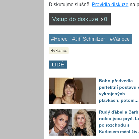
Diskutujme slušně.
Pravidla diskuze
na p
Vstup do diskuze
0
#Herec
#Jiří Schmitzer
#Vánoce
Reklama:
LIDÉ
Boho předvedla
perfektní postavu 
vykrojených
plavkách, potom
ukázala realitu sv
Rudý ďábel a Barb
těla
rodeo jsou pryč. L
po rozchodu s
Karlosem mění živo
image, tleská jí i