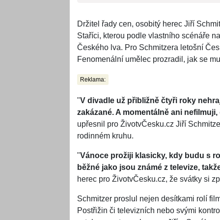
Držitel řady cen, osobitý herec Jiří Schmi
Staříci, kterou podle vlastního scénáře n
Českého lva. Pro Schmitzera letošní Český
Fenomenální umělec prozradil, jak se mu 
Reklama:
"
V divadle už přibližně čtyři roky nehr
zakázané. A momentálně ani nefilmuji,
upřesnil pro ŽivotvČesku.cz Jiří Schmitze
rodinném kruhu.
"
Vánoce prožiji klasicky, kdy budu s 
běžné jako jsou známé z televize, takže
herec pro ŽivotvČesku.cz, že svátky si z
Schmitzer proslul nejen desítkami rolí fi
Postřižin či televizních nebo svými kontro