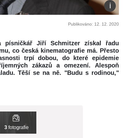
Publikováno: 12. 12. 2020
 písničkář Jiří Schmitzer získal řadu
ímu, co česká kinematografie má. Přesto
snosti trpí dobou, do které epidemie
říjemných zákazů a omezení. Alespoň
ladu. Těší se na ně. "Budu s rodinou,"
3
fotografie