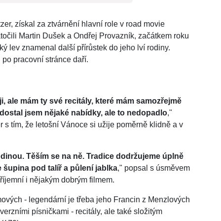
tzer, získal za ztvárnění hlavní role v road movie
atočili Martin Dušek a Ondřej Provazník, začátkem roku
 lev znamenal další přírůstek do jeho lví rodiny.
po pracovní stránce daří.
aji, ale mám ty své recitály, které mám samozřejmě
 dostal jsem nějaké nabídky, ale to nedopadlo
,"
r s tím, že letošní Vánoce si užije poměrně klidně a v
rodinou. Těším se na ně. Tradice dodržujeme úplně
 šupina pod talíř a půlení jablka
," popsal s úsměvem
příjemní i nějakým dobrým filmem.
lmových - legendární je třeba jeho Francin z Menzlových
verzními písničkami - recitály, ale také složitým