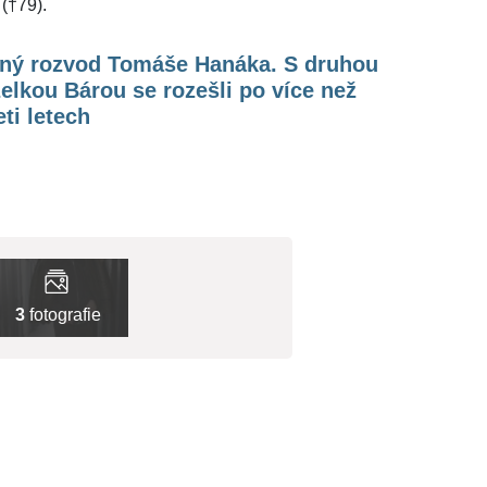
(†79).
ený rozvod Tomáše Hanáka. S druhou
lkou Bárou se rozešli po více než
ti letech
3
fotografie