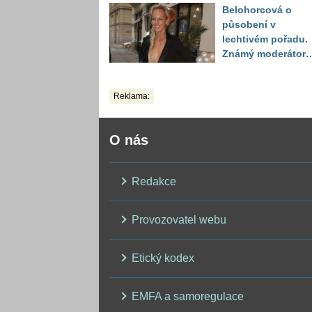
Belohorcová o
Sandeva
působení v
lechtivém pořadu.
Známý moderátor
přiznal, že ji dírkou
sledoval pod deko
Reklama:
O nás
Redakce
Provozovatel webu
Etický kodex
EMFA a samoregulace