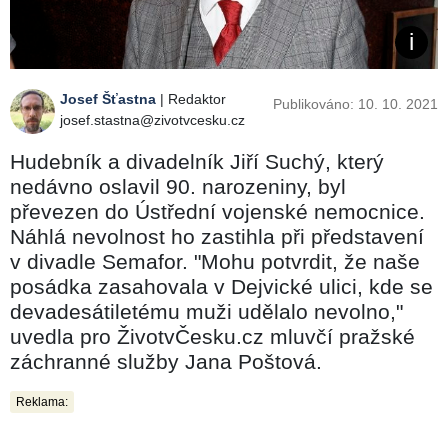
Josef Šťastna
| Redaktor
Publikováno: 10. 10. 2021
josef.stastna@zivotvcesku.cz
Hudebník a divadelník Jiří Suchý, který
nedávno oslavil 90. narozeniny, byl
převezen do Ústřední vojenské nemocnice.
Náhlá nevolnost ho zastihla při představení
v divadle Semafor. "Mohu potvrdit, že naše
posádka zasahovala v Dejvické ulici, kde se
devadesátiletému muži udělalo nevolno,"
uvedla pro ŽivotvČesku.cz mluvčí pražské
záchranné služby Jana Poštová.
Reklama: