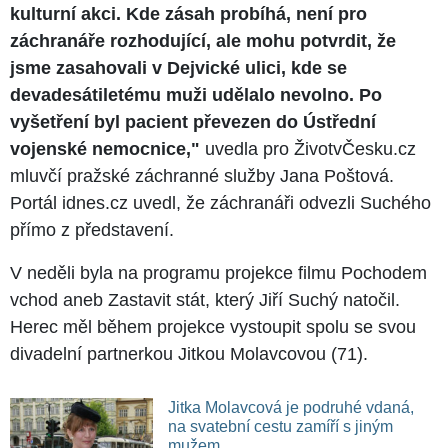
kulturní akci. Kde zásah probíhá, není pro
záchranáře rozhodující, ale mohu potvrdit, že
jsme zasahovali v Dejvické ulici, kde se
devadesátiletému muži udělalo nevolno. Po
vyšetření byl pacient převezen do Ústřední
vojenské nemocnice,"
uvedla pro ŽivotvČesku.cz
mluvčí pražské záchranné služby Jana Poštová.
Portál idnes.cz uvedl, že záchranáři odvezli Suchého
přímo z představení.
V neděli byla na programu projekce filmu Pochodem
vchod aneb Zastavit stát, který Jiří Suchý natočil.
Herec měl během projekce vystoupit spolu se svou
divadelní partnerkou Jitkou Molavcovou (71).
Jitka Molavcová je podruhé vdaná,
na svatební cestu zamíří s jiným
mužem