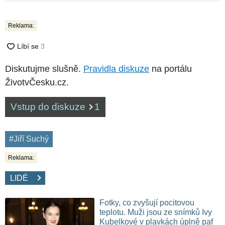
Reklama:
Diskutujme slušně.
Pravidla diskuze
na portálu
ŽivotvČesku.cz.
Vstup do diskuze
1
#Jiří Suchý
Reklama:
LIDÉ
Fotky, co zvyšují pocitovou
teplotu. Muži jsou ze snímků Ivy
Kubelkové v plavkách úplně paf