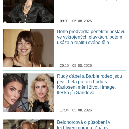
09:01 06. 08. 2026
Boho předvedla perfektní postavu
ve vykrojených plavkách, potom
ukázala realitu svého těla
20:15 05. 08. 2026
Rudý ďábel a Barbie rodeo jsou
pryč. Lela po rozchodu s
Karlosem mění život i image,
tleská jí i Sandeva
17:34 05. 08. 2026
Belohorcová o působení v
lechtivém pořadu. Známý