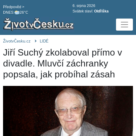
6. srpna 2026
Předpověd >
Svátek slaví:
Oldřiška
DNES:
26°C
ŽivotvČesku.cz
LIDÉ
Jiří Suchý zkolaboval přímo v
divadle. Mluvčí záchranky
popsala, jak probíhal zásah