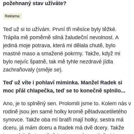
požehnaný stav užíváte?
Reklama:
Teď už si to užívám. První tři měsíce byly těžké.
Trápila mě poměrně silná žaludeční nevolnost. A
jediná moje potrava, která mi dělala chutě, bylo
mastné maso a smažené pokrmy. Takže, když mi
bylo nejvíc špatně, tak mě tyhle nezdravé jídla
zachraňovaly (
směje se
).
Teď už víte i pohlaví miminka. Manžel Radek si
moc přál chlapečka, teď se to konečně splnilo...
Ano, je to splněný sen. Prolomili jsme to. Kolem nás v
rodině jsou jen samé holky kromě pětadvacetiletého
synovce. Takže oba mí bratři mají holky, sestra má
dceru, já mám dceru a Radek má dvě dcery. Takže