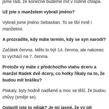
jsme rádi, že konečně budeme mít v rodině chlapa.
Už jste s manželem vybrali jméno?
Vybrali jsme jméno Sebastian. To se líbí mně i
manželovi.
A prozradíte, kdy máte termín, kdy se syn narodí?
Začátek června. Mělo to být 14. června, ale nakonec
to vychází na 7. června.
Protože vy máte z předchozího vtahu dceru a
manžel Radek dvě dcery, co holky říkaly na to, že
budou mít brášku?
Plakaly, byly hodně nadšené a moc se těší, že budou
chůvy (
směje se
).
Oslavili jste to nějak? Je mi jasné, že vy pít