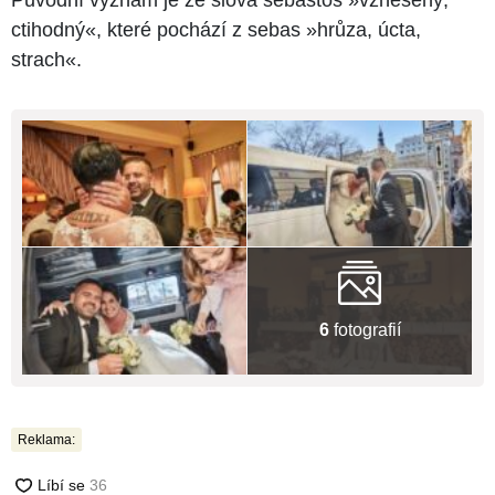
Původní význam je ze slova sebastos »vznešený,
ctihodný«, které pochází z sebas »hrůza, úcta,
strach«.
6
fotografií
Reklama: