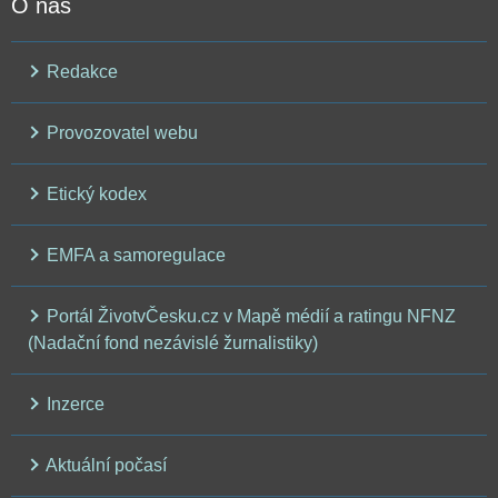
O nás
Redakce
Provozovatel webu
Etický kodex
EMFA a samoregulace
Portál ŽivotvČesku.cz v Mapě médií a ratingu NFNZ
(Nadační fond nezávislé žurnalistiky)
Inzerce
Aktuální počasí