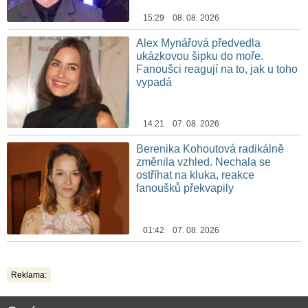
15:29 08. 08. 2026
Alex Mynářová předvedla
ukázkovou šipku do moře.
Fanoušci reagují na to, jak u toho
vypadá
14:21 07. 08. 2026
Berenika Kohoutová radikálně
změnila vzhled. Nechala se
ostříhat na kluka, reakce
fanoušků překvapily
01:42 07. 08. 2026
Reklama: