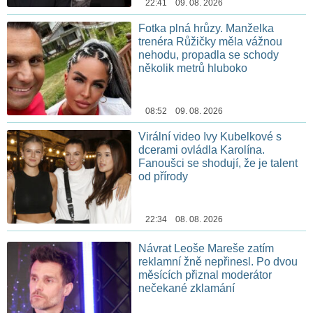
22:41 09. 08. 2026
Fotka plná hrůzy. Manželka
trenéra Růžičky měla vážnou
nehodu, propadla se schody
několik metrů hluboko
08:52 09. 08. 2026
Virální video Ivy Kubelkové s
dcerami ovládla Karolína.
Fanoušci se shodují, že je talent
od přírody
22:34 08. 08. 2026
Návrat Leoše Mareše zatím
reklamní žně nepřinesl. Po dvou
měsících přiznal moderátor
nečekané zklamání