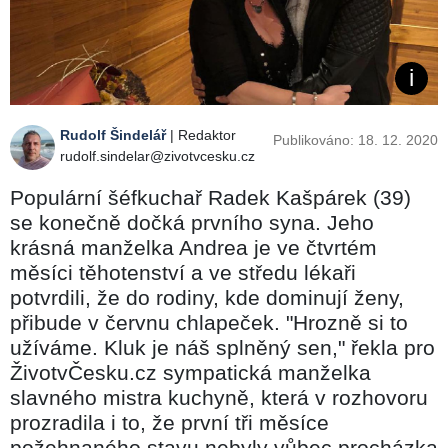
Rudolf Šindelář
| Redaktor
Publikováno: 18. 12. 2020
rudolf.sindelar@zivotvcesku.cz
Populární šéfkuchař Radek Kašpárek (39)
se konečně dočká prvního syna. Jeho
krásná manželka Andrea je ve čtvrtém
měsíci těhotenství a ve středu lékaři
potvrdili, že do rodiny, kde dominují ženy,
přibude v červnu chlapeček. "Hrozně si to
užíváme. Kluk je náš splněný sen," řekla pro
ŽivotvČesku.cz sympatická manželka
slavného mistra kuchyně, která v rozhovoru
prozradila i to, že první tři měsíce
požehnaného stavu nebyly vůbec procházka