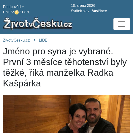
10. srpna 2026
Předpověd >
Svátek slaví:
Vavřinec
DNES:
31.8°C
ŽivotvČesku.cz
LIDÉ
Jméno pro syna je vybrané.
První 3 měsíce těhotenství byly
těžké, říká manželka Radka
Kašpárka