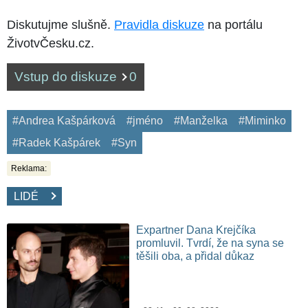
Diskutujme slušně.
Pravidla diskuze
na portálu
ŽivotvČesku.cz.
Vstup do diskuze
0
#Andrea Kašpárková
#jméno
#Manželka
#Miminko
#Radek Kašpárek
#Syn
Reklama:
LIDÉ
Expartner Dana Krejčíka
promluvil. Tvrdí, že na syna se
těšili oba, a přidal důkaz