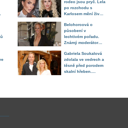
rodeo jsou pryč. Lela
po rozchodu s
Karlosem mění život i
image, tleská jí i
Belohorcová o
Sandeva
působení v
ků
lechtivém pořadu.
Známý moderátor
f
přiznal, že ji dírkou
Gabriela Soukalová
sledoval pod dekou
ve
zdolala ve vedrech a
těsně před porodem
skalní hřeben.
ého
Partner řešil, jak
snést "těhuli"