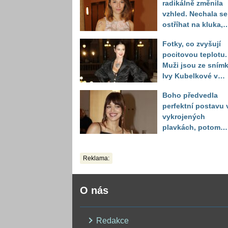
radikálně změnila
vzhled. Nechala se
ostříhat na kluka,
reakce fanoušků
Fotky, co zvyšují
překvapily
pocitovou teplotu.
Muži jsou ze sním
Ivy Kubelkové v
plavkách úplně pa
Boho předvedla
perfektní postavu 
vykrojených
plavkách, potom
ukázala realitu sv
těla
Reklama:
O nás
Redakce