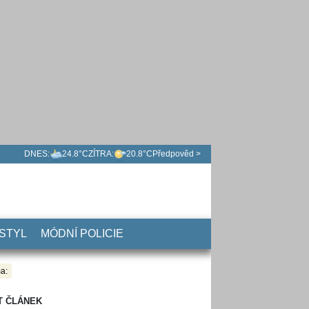
DNES:
24.8°C
ZÍTRA:
20.8°C
Předpověd >
 STYL
MÓDNÍ POLICIE
a:
T ČLÁNEK