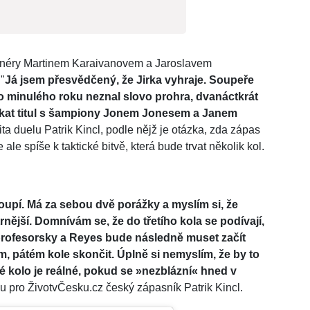
trenéry Martinem Karaivanovem a Jaroslavem
"
Já jsem přesvědčený, že Jirka vyhraje. Soupeře
 minulého roku neznal slovo prohra, dvanáctkrát
 získat titul s šampiony Jonem Jonesem a Janem
ita duelu Patrik Kincl, podle nějž je otázka, zda zápas
 ale spíše k taktické bitvě, která bude trvat několik kol.
toupí. Má za sebou dvě porážky a myslím si, že
nější. Domnívám se, že do třetího kola se podívají,
rofesorsky a Reyes bude následně muset začít
ém, pátém kole skončit. Úplně si nemyslím, že by to
té kolo je reálné, pokud se »nezblázní« hned v
u pro ŽivotvČesku.cz český zápasník Patrik Kincl.