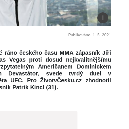
Publikováno: 1. 5. 2021
mé ráno českého času MMA zápasník Jiří
as Vegas proti dosud nejkvalitnějšímu
vyzpytatelným Američanem Dominickem
m Devastátor, svede tvrdý duel v
věta UFC. Pro ŽivotvČesku.cz zhodnotil
ník Patrik Kincl (31).