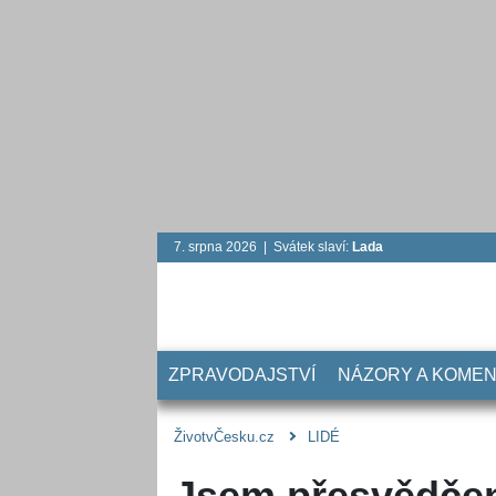
7. srpna 2026 | Svátek slaví:
Lada
ZPRAVODAJSTVÍ
NÁZORY A KOME
ŽivotvČesku.cz
LIDÉ
Jsem přesvědčen