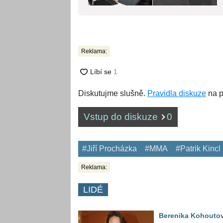
Reklama:
Diskutujme slušně.
Pravidla diskuze
na p
Vstup do diskuze
0
#Jiří Procházka
#MMA
#Patrik Kincl
Reklama:
LIDÉ
Berenika Kohouto