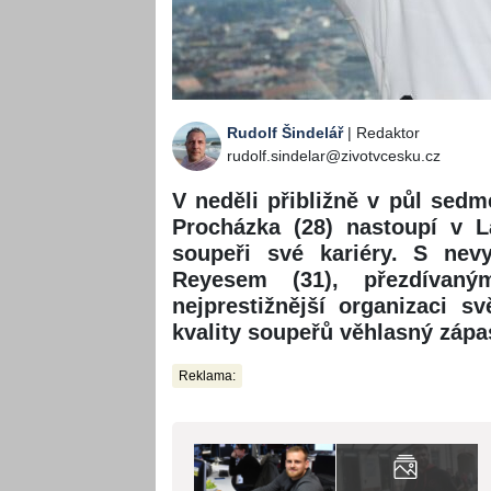
Rudolf Šindelář
| Redaktor
rudolf.sindelar@zivotvcesku.cz
V neděli přibližně v půl sed
Procházka (28) nastoupí v L
soupeři své kariéry. S ne
Reyesem (31), přezdívaný
nejprestižnější organizaci s
kvality soupeřů věhlasný zápas
Reklama: