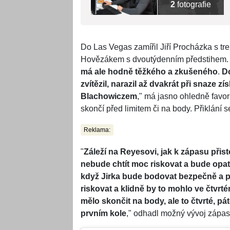
2
fotografie
Do Las Vegas zamířil Jiří Procházka s 
Hovězákem s dvoutýdenním předstihem. 
má ale hodně těžkého a zkušeného
.
Do
zvítězil, narazil až dvakrát při snaze
Blachowiczem
," má jasno ohledně favor
skončí před limitem či na body. Přiklání se
Reklama:
"
Záleží na Reyesovi, jak k zápasu přis
nebude chtít moc riskovat a bude opatr
když Jirka bude bodovat bezpečně a p
riskovat a klidně by to mohlo ve čtvrt
mělo skončit na body, ale to čtvrté, pá
prvním kole
," odhadl možný vývoj zápas