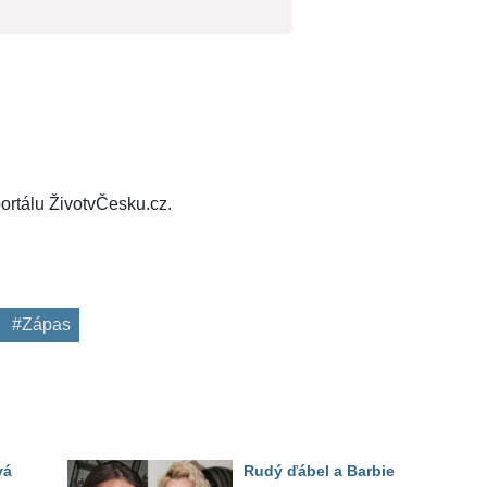
ortálu ŽivotvČesku.cz.
#Zápas
vá
Rudý ďábel a Barbie