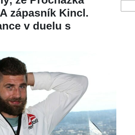
Vyhled
A zápasník Kincl.
ance v duelu s