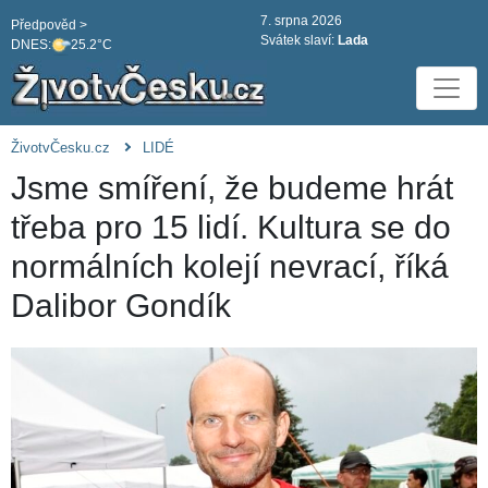
7. srpna 2026
Předpověd >
Svátek slaví:
Lada
DNES:
25.2°C
ŽivotvČesku.cz
LIDÉ
Jsme smíření, že budeme hrát
třeba pro 15 lidí. Kultura se do
normálních kolejí nevrací, říká
Dalibor Gondík