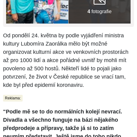
4
fotografie
Od pondělí 24. května by podle vyjádření ministra
kultury Lubomíra Zaorálka mělo být možné
organizovat kulturní akce ve venkovních prostorách
až pro 1000 lidí a akce pořádné uvnitř by mohli mít
povoleno až 500 hostů. Někteří lidé to pojali jako
potvrzení, že život v České republice se vrací tam,
kde byl před epidemií koronaviru.
Reklama:
"Podle mě se to do normálních kolejí nevrací.
Divadla a všechno funguje na bázi nějakého
předprodeje a přípravy, takže já si to zatím
neumím představit. Ještě jsme do toho nikdo