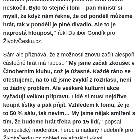
neskočil. Bylo to stejné i loni – pan ministr si
myslí, že když nám řekne, že od pondělí můžeme
hrát, tak v pondělí je plné divadlo. Ale to je
naprostá hloupost,"
řekl Dalibor Gondík pro
ŽivotvČesku.cz.
Sám ale přiznává, že z možnosti znovu začít alespoň
částečně hrát má radost.
"My jsme začali zkoušet v
Činoherním klubu, což je úžasné. Každé ráno se
otestujeme, na to už jsme zvyklí z rozhlasu, není
to žádný problém. Ale veškeré kulturní akce
vyžadují velkou přípravu. Lidé si musí nejdříve
koupit lístky a pak přijít. Vzhledem k tomu, že je
to 50 % sálu, tak nevím… My jsme nějak smíření s
tím, že budeme hrát třeba pro 15 lidí,"
popsal
sympatický moderátor, herec a nadaný hudebník pro
ŽivotvČesku.cz pohled na aktuální vývoj