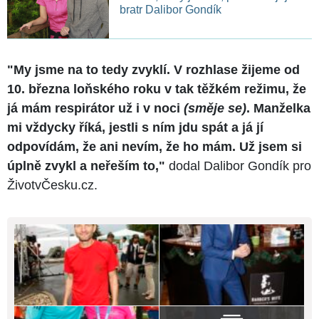
bratr Dalibor Gondík
"My jsme na to tedy zvyklí. V rozhlase žijeme od
10. března loňského roku v tak těžkém režimu, že
já mám respirátor už i v noci
(směje se)
. Manželka
mi vždycky říká, jestli s ním jdu spát a já jí
odpovídám, že ani nevím, že ho mám. Už jsem si
úplně zvykl a neřeším to,"
dodal Dalibor Gondík pro
ŽivotvČesku.cz.