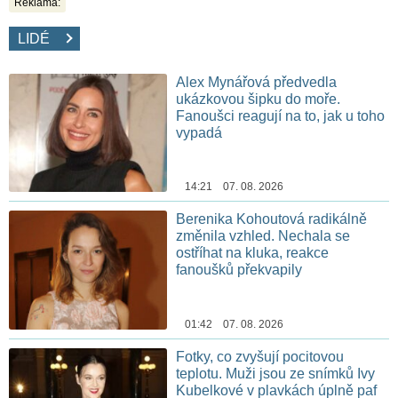
Reklama:
LIDÉ
Alex Mynářová předvedla
ukázkovou šipku do moře.
Fanoušci reagují na to, jak u toho
vypadá
14:21 07. 08. 2026
Berenika Kohoutová radikálně
změnila vzhled. Nechala se
ostříhat na kluka, reakce
fanoušků překvapily
01:42 07. 08. 2026
Fotky, co zvyšují pocitovou
teplotu. Muži jsou ze snímků Ivy
Kubelkové v plavkách úplně paf