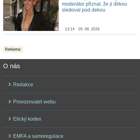
moderátor přiznal, že ji dírkou
sledoval pod dekou
13:14 05. 08. 2026
Reklama:
O nás
Redakce
Provozovatel webu
Etický kodex
EMFA a samoregulace