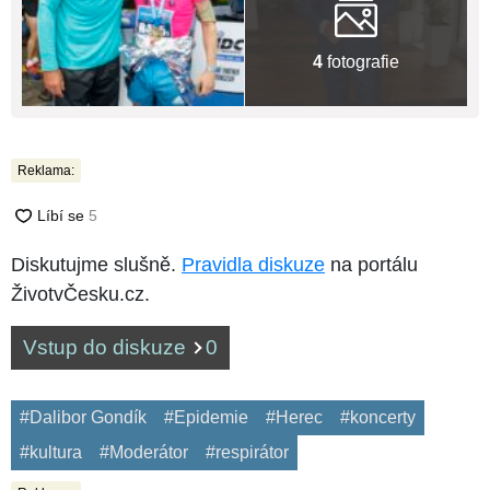
4
fotografie
Reklama:
Diskutujme slušně.
Pravidla diskuze
na portálu
ŽivotvČesku.cz.
Vstup do diskuze
0
#Dalibor Gondík
#Epidemie
#Herec
#koncerty
#kultura
#Moderátor
#respirátor