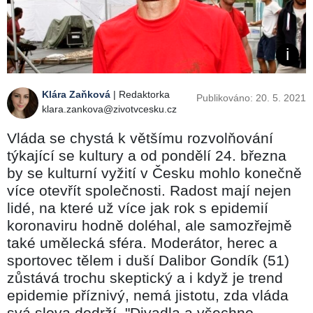
Klára Zaňková
| Redaktorka
Publikováno: 20. 5. 2021
klara.zankova@zivotvcesku.cz
Vláda se chystá k většímu rozvolňování
týkající se kultury a od pondělí 24. března
by se kulturní vyžití v Česku mohlo konečně
více otevřít společnosti. Radost mají nejen
lidé, na které už více jak rok s epidemií
koronaviru hodně doléhal, ale samozřejmě
také umělecká sféra. Moderátor, herec a
sportovec tělem i duší Dalibor Gondík (51)
zůstává trochu skeptický a i když je trend
epidemie příznivý, nemá jistotu, zda vláda
svá slova dodrží. "Divadla a všechno