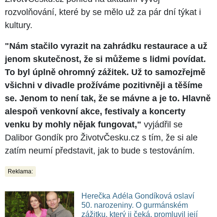
rozvolňování, které by se mělo už za pár dní týkat i
kultury.
"Nám stačilo vyrazit na zahrádku restaurace a už
jenom skutečnost, že si můžeme s lidmi povídat.
To byl úplně ohromný zážitek. Už to samozřejmě
všichni v divadle prožíváme pozitivněji a těšíme
se. Jenom to není tak, že se mávne a je to. Hlavně
alespoň venkovní akce, festivaly a koncerty
venku by mohly nějak fungovat,"
vyjádřil se
Dalibor Gondík pro ŽivotvČesku.cz s tím, že si ale
zatím neumí představit, jak to bude s testováním.
Reklama:
Herečka Adéla Gondíková oslaví
50. narozeniny. O gurmánském
zážitku, který ji čeká, promluvil její