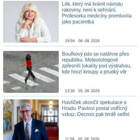
Lék, který má bránit návratu
rakoviny, není k sehnání.
Profesorka medicíny promluvila
jako pacientka
19:04 06. 08. 2026
Bouřkový pás se natáhne přes
republiku. Meteorologové
zpřesnili lokality pod výstrahou,
kde hrozí kroupy a prudký vítr
13:30 05. 08. 2026
Havlíček ukončil spekulace o
Hradu. Pavlovi poslal vstřícný
vzkaz, Decroix pak tvrdě setřel
11:59 05. 08. 2026