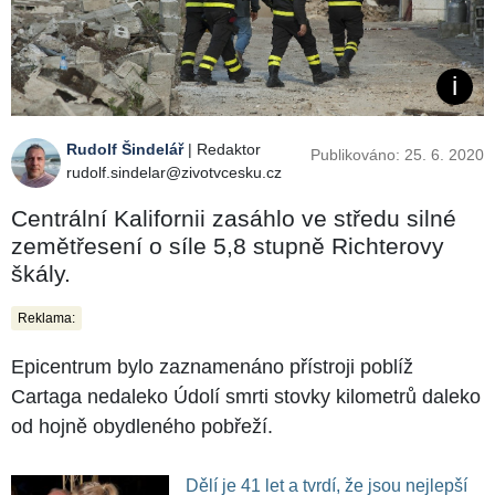
Rudolf Šindelář
| Redaktor
Publikováno: 25. 6. 2020
rudolf.sindelar@zivotvcesku.cz
Centrální Kalifornii zasáhlo ve středu silné
zemětřesení o síle 5,8 stupně Richterovy
škály.
Reklama:
Epicentrum bylo zaznamenáno přístroji poblíž
Cartaga nedaleko Údolí smrti stovky kilometrů daleko
od hojně obydleného pobřeží.
Dělí je 41 let a tvrdí, že jsou nejlepší