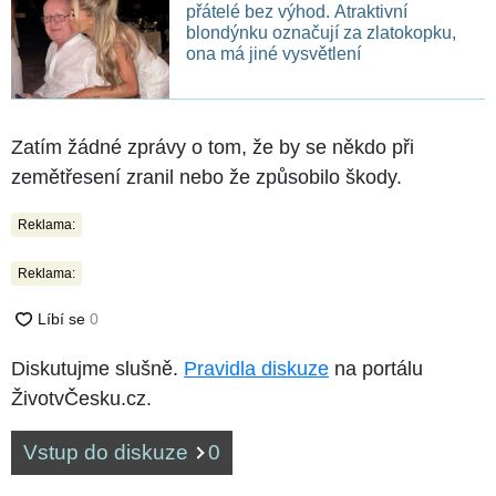
přátelé bez výhod. Atraktivní
blondýnku označují za zlatokopku,
ona má jiné vysvětlení
Zatím žádné zprávy o tom, že by se někdo při
zemětřesení zranil nebo že způsobilo škody.
Reklama:
Reklama:
Diskutujme slušně.
Pravidla diskuze
na portálu
ŽivotvČesku.cz.
Vstup do diskuze
0