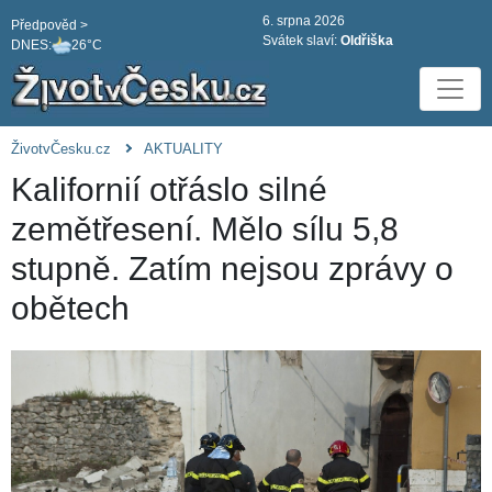
6. srpna 2026
Předpověd >
Svátek slaví:
Oldřiška
DNES:
26°C
ŽivotvČesku.cz
AKTUALITY
Kalifornií otřáslo silné
zemětřesení. Mělo sílu 5,8
stupně. Zatím nejsou zprávy o
obětech