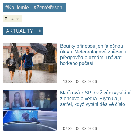
#Kalifornie
#Zemětřesení
Reklama:
AKTUALITY
Bouřky přinesou jen falešnou
úlevu. Meteorologové zpřesnili
předpověď a oznámili návrat
horkého počasí
13:38 06. 08. 2026
Maříková z SPD v živém vysílání
zlehčovala vedra. Prymula ji
setřel, když vytáhl děsivé číslo
07:32 06. 08. 2026