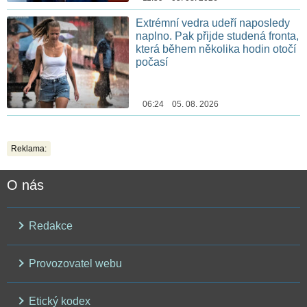
Extrémní vedra udeří naposledy
naplno. Pak přijde studená fronta,
která během několika hodin otočí
počasí
06:24 05. 08. 2026
Reklama:
O nás
Redakce
Provozovatel webu
Etický kodex