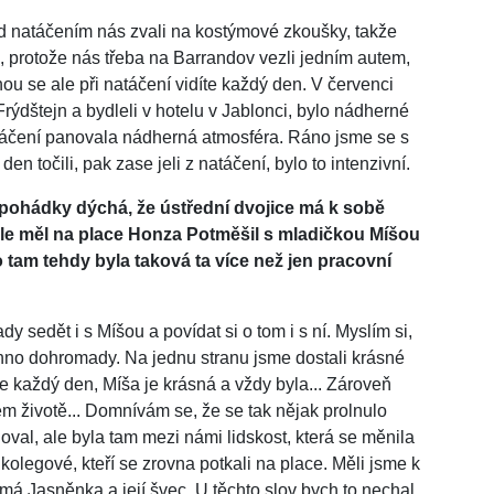
d natáčením nás zvali na kostýmové zkoušky, takže
ji, protože nás třeba na Barrandov vezli jedním autem,
ou se ale při natáčení vidíte každý den. V červenci
rýdštejn a bydleli v hotelu v Jablonci, bylo nádherné
natáčení panovala nádherná atmosféra. Ráno jsme se s
n točili, pak zase jeli z natáčení, bylo to intenzivní.
 pohádky dýchá, že ústřední dvojice má k sobě
 ale měl na place Honza Potměšil s mladičkou Míšou
tam tehdy byla taková ta více než jen pracovní
dy sedět i s Míšou a povídat si o tom i s ní. Myslím si,
hno dohromady. Na jednu stranu jsme dostali krásné
 se každý den, Míša je krásná a vždy byla... Zároveň
ém životě... Domnívám se, že se tak nějak prolnulo
val, ale byla tam mezi námi lidskost, která se měnila
 kolegové, kteří se zrovna potkali na place. Měli jsme k
ě má Jasněnka a její švec. U těchto slov bych to nechal,