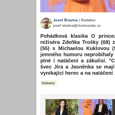
Josef Šťastna
| Redaktor
josef.stastna@zivotvcesku.cz
Pohádková klasika O princez
režiséra Zdeňka Trošky (68) 
(55) s Michaelou Kuklovou (
jemného humoru neprobíhaly p
plné i natáčení a zákulisí. "
švec Jíra a Jasněnka se mají
vynikající herec a na natáčení
Reklama: