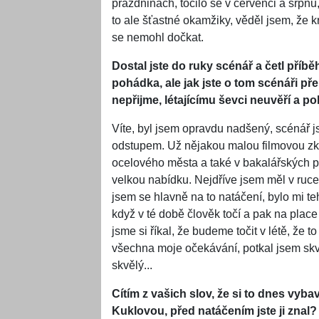
prázdninách, točilo se v červenci a srpnu
to ale šťastné okamžiky, věděl jsem, že 
se nemohl dočkat.
Dostal jste do ruky scénář a četl příběh
pohádka, ale jak jste o tom scénáři pře
nepřijme, létajícímu ševci neuvěří a 
Víte, byl jsem opravdu nadšený, scénář 
odstupem. Už nějakou malou filmovou zku
ocelového města a také v bakalářských p
velkou nabídku. Nejdříve jsem měl v ruce l
jsem se hlavně na to natáčení, bylo mi teh
když v té době člověk točí a pak na place 
jsme si říkal, že budeme točit v létě, že
všechna moje očekávání, potkal jsem skvě
skvělý...
Cítím z vašich slov, že si to dnes vyba
Kuklovou, před natáčením jste ji znal?