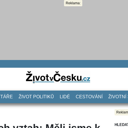
Reklama:
NTÁŘE
ŽIVOT POLITIKŮ
LIDÉ
CESTOVÁNÍ
ŽIVOTNÍ
Reklam
ch vztah: Měli jsme k
HLEDA