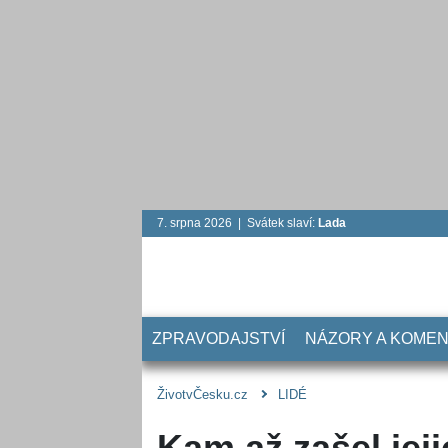
7. srpna 2026 | Svátek slaví:
Lada
ZPRAVODAJSTVÍ
NÁZORY A KOME
ŽivotvČesku.cz
LIDÉ
Kam až zašel jeji