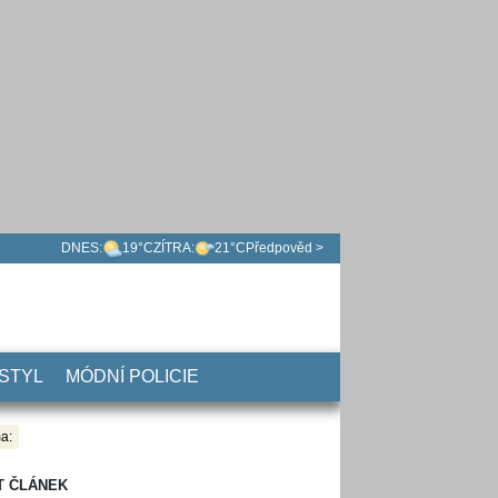
DNES:
19°C
ZÍTRA:
21°C
Předpověd >
 STYL
MÓDNÍ POLICIE
a:
T ČLÁNEK