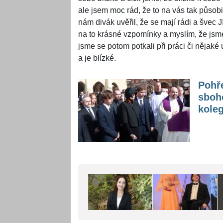
ale jsem moc rád, že to na vás tak působi
nám divák uvěřil, že se mají rádi a švec 
na to krásné vzpomínky a myslím, že jsme
jsme se potom potkali při práci či nějaké ud
a je blízké.
Pohř
sboh
kole