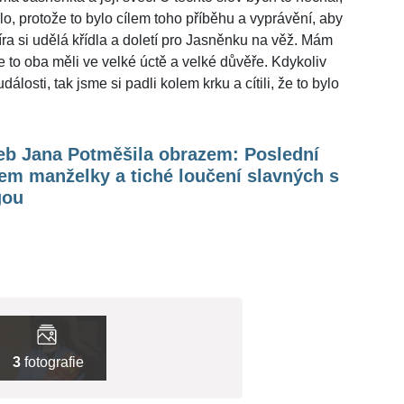
lo, protože to bylo cílem toho příběhu a vyprávění, aby
Jíra si udělá křídla a doletí pro Jasněnku na věž. Mám
 to oba měli ve velké úctě a velké důvěře. Kdykoliv
álosti, tak jsme si padli kolem krku a cítili, že to bylo
eb Jana Potměšila obrazem: Poslední
em manželky a tiché loučení slavných s
gou
3
fotografie