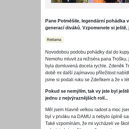
Pane Potměšile, legendární pohádka vz
generací diváků. Vzpomenete si ještě, ja
Reklama:
Novodobou podobu pohádky dal do kupy 
Nemohu mluvit za režiséra pana Trošku, j
byla domluvená docela rychle. Zdeněk Trošk
době mi další zajímavou příležitost nabíd
jsme si podali ruku se Zdeňkem a že v l
Pokud se nemýlím, tak vy jste byl ještě
jednu z nejvýraznějších rolí...
Měl jsem hlavně velkou radost a moc jsem
byl v prváku na DAMU a nebylo úplně sa
Také vzpomínám, že mi vycházeli ve škole 