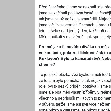
Před Jasněnkou jsme se neznali, ale pře
jsme se začínali potkávat častěji a častě
tak jsme se už trošku skamarádili. Najedn
jsme točili v severních Čechách u hradu F
léto, pršelo snad jediný den, takže při 
Míšou potkali v maskérně, pak spolu celý de
Pro mě jako filmového diváka na mě z
velkou úctu, pokoru i lidskost. Jak to
Kuklovou? Bylo to kamarádství? Nebo 
chemie?
To je těžká otázka. Asi bychom měli teď ta
že to tam bylo pomíchané tak nějak všec
role, byl to hezký příběh, potkávali jsme
jsme ale oba měli vlastní příběhy v reáln
všechno a nepřísluší mi, abych to pojmeno
v důvěru, takže jsme asi byli více než jen
sobě blízko a cítili jsme, že blízko k sob