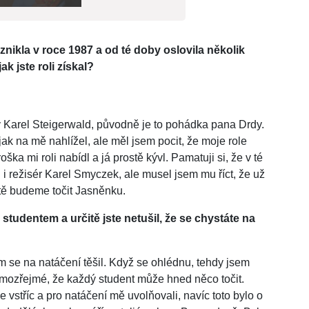
nikla v roce 1987 a od té doby oslovila několik
k jste roli získal?
Karel Steigerwald, původně je to pohádka pana Drdy.
ak na mě nahlížel, ale měl jsem pocit, že moje role
a mi roli nabídl a já prostě kývl. Pamatuji si, že v té
l i režisér Karel Smyczek, ale musel jsem mu říct, že už
étě budeme točit Jasněnku.
 studentem a určitě jste netušil, že se chystáte na
 se na natáčení těšil. Když se ohlédnu, tehdy jsem
mozřejmé, že každý student může hned něco točit.
vstříc a pro natáčení mě uvolňovali, navíc toto bylo o