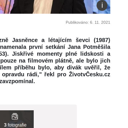
Publikováno: 6. 11. 2021
ně Jasněnce a létajícím ševci (1987)
znamenala první setkání Jana Potměšila
53). Jiskřivé momenty plné lidskosti a
ouze na filmovém plátně, ale bylo jich
Cílem příběhu bylo, aby divák uvěřil, že
 opravdu rádi," řekl pro ŽivotvČesku.cz
 zavzpomínal.
3
fotografie