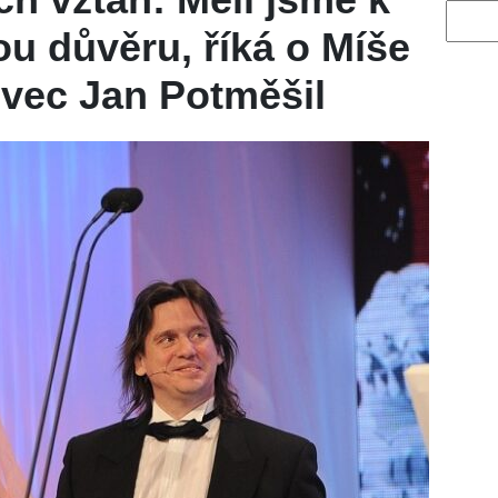
Vyhled
ou důvěru, říká o Míše
 švec Jan Potměšil