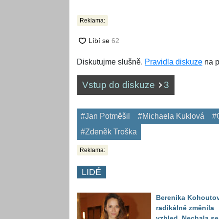
Reklama:
Diskutujme slušně.
Pravidla diskuze
na p
Vstup do diskuze
3
#Jan Potměšil
#Michaela Kuklová
#
#Zdeněk Troška
Reklama:
LIDÉ
Berenika Kohouto
radikálně změnila
vzhled. Nechala se