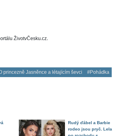
ortálu ŽivotvČesku.cz.
O princezně Jasněnce a létajícím ševci
#Pohádka
vá
Rudý ďábel a Barbie
rodeo jsou pryč. Lela
po rozchodu s