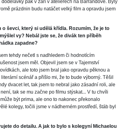
, dodělávky pak v září v ateliérech na Barrandově. Byly
kromě prázdnin budu natáčet velký film a opravdu jsem
 o ševci, který si udělá křídla. Rozumím, že je to
mýšlel vy? Nebál jste se, že divák ten příběh
pohádka zapadne?
jsem tehdy nečetl s nadhledem či hodnotícím
šenost jsem měl. Objevil jsem se v Tajemství
ovídkách, ale toto jsem bral jako opravdu pěknou a
iterární scénář a přišlo mi, že to bude výborný. Těšil
dy dvacet let, tak jsem to nebral jako zásadní roli, ale
není, tak se mu začne po filmu stýskat... V tu chvíli
 to může být prima, ale ono to nakonec překonalo
lé kolegy, točili jsme v nádherném prostředí, štáb byl
vujete do detailu. A jak to bylo s kolegyní Michaelou