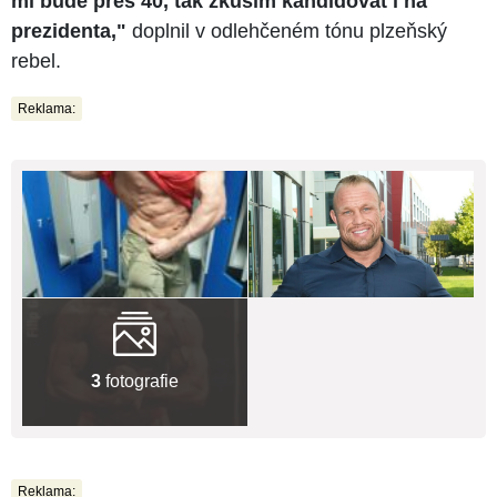
mi bude přes 40, tak zkusím kandidovat i na
prezidenta,"
doplnil v odlehčeném tónu plzeňský
rebel.
Reklama:
3
fotografie
Reklama: