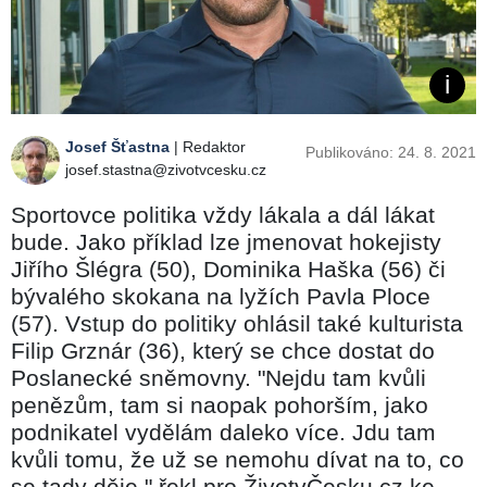
Josef Šťastna
| Redaktor
Publikováno: 24. 8. 2021
josef.stastna@zivotvcesku.cz
Sportovce politika vždy lákala a dál lákat
bude. Jako příklad lze jmenovat hokejisty
Jiřího Šlégra (50), Dominika Haška (56) či
bývalého skokana na lyžích Pavla Ploce
(57). Vstup do politiky ohlásil také kulturista
Filip Grznár (36), který se chce dostat do
Poslanecké sněmovny. "Nejdu tam kvůli
penězům, tam si naopak pohorším, jako
podnikatel vydělám daleko více. Jdu tam
kvůli tomu, že už se nemohu dívat na to, co
se tady děje," řekl pro ŽivotvČesku.cz ke