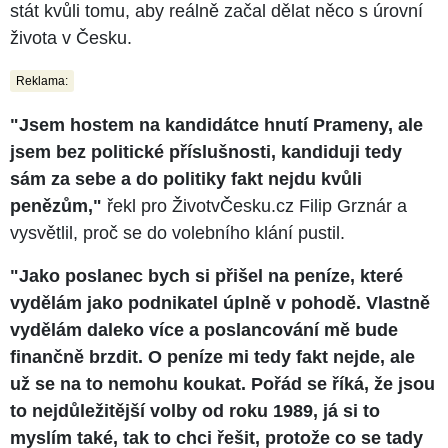
stát kvůli tomu, aby reálně začal dělat něco s úrovní
života v Česku.
Reklama:
"Jsem hostem na kandidátce hnutí Prameny, ale
jsem bez politické příslušnosti, kandiduji tedy
sám za sebe a do politiky fakt nejdu kvůli
penězům,"
řekl pro ŽivotvČesku.cz Filip Grznár a
vysvětlil, proč se do volebního klání pustil.
"Jako poslanec bych si přišel na peníze, které
vydělám jako podnikatel úplně v pohodě. Vlastně
vydělám daleko více a poslancování mě bude
finančně brzdit. O peníze mi tedy fakt nejde, ale
už se na to nemohu koukat. Pořád se říká, že jsou
to nejdůležitější volby od roku 1989, já si to
myslím také, tak to chci řešit, protože co se tady