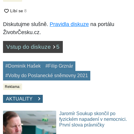
Diskutujme slušně.
Pravidla diskuze
na portálu
ŽivotvČesku.cz.
Vstup do diskuze
5
#Dominik Hašek
#Filip Grznár
#Volby do Poslanecké sněmovny 2021
Reklama:
AKTUALITY
Jaromír Soukup skončil po
fyzickém napadení v nemocnici.
První slova právničky