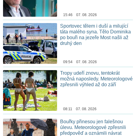
15:46 07. 08. 2026
Sportovec tělem i duší a milující
táta malého syna. Tělo Dominika
po bouři na jezeře Most našli až
druhý den
09:54 07. 08. 2026
Tropy udeří znovu, tentokrát
možná naposledy. Meteorologové
zpřesnili výhled až do září
08:11 07. 08. 2026
Bouřky přinesou jen falešnou
úlevu. Meteorologové zpřesnili
předpověď a oznámili návrat