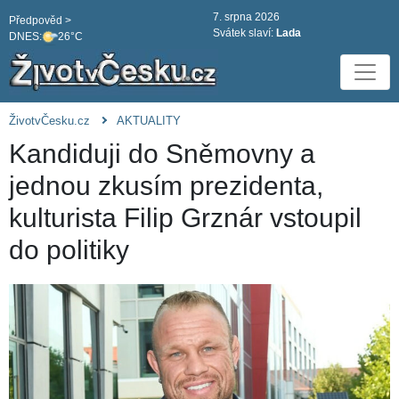
7. srpna 2026
Předpověd >
Svátek slaví:
Lada
DNES:
26°C
ŽivotvČesku.cz
AKTUALITY
Kandiduji do Sněmovny a
jednou zkusím prezidenta,
kulturista Filip Grznár vstoupil
do politiky