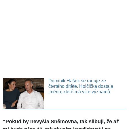
Dominik Hašek se raduje ze
čtvrtého dítěte. Holčička dostala
jméno, které má více významů
"Pokud by nevyšla Sněmovna, tak slibuji, že až