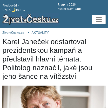
7. srpna 2026
Předpověd >
Svátek slaví:
Lada
DNES:
19.8°C
ŽivotvČesku.cz
AKTUALITY
Karel Janeček odstartoval
prezidentskou kampaň a
představil hlavní témata.
Politolog naznačil, jaké jsou
jeho šance na vítězství