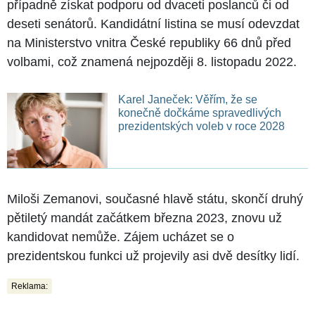
případně získat podporu od dvaceti poslanců či od
deseti senátorů. Kandidátní listina se musí odevzdat
na Ministerstvo vnitra České republiky 66 dnů před
volbami, což znamená nejpozději 8. listopadu 2022.
Karel Janeček: Věřím, že se
konečně dočkáme spravedlivých
prezidentských voleb v roce 2028
Miloši Zemanovi, současné hlavě státu, skončí druhý
pětiletý mandát začátkem března 2023, znovu už
kandidovat nemůže. Zájem ucházet se o
prezidentskou funkci už projevily asi dvě desítky lidí.
Reklama: