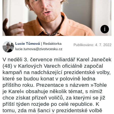
Lucie Tůmová
| Redaktorka
Publikováno: 4. 7. 2022
lucie.tumova@zivotvcesku.cz
V neděli 3. července miliardář Karel Janeček
(48) v Karlových Varech oficiálně započal
kampaň na nadcházející prezidentské volby,
které se budou konat v polovině ledna
příštího roku. Prezentace s názvem »Tohle
je Karel« obsahuje několik témat, s nimiž
chce získat přízeň voličů, za kterými se již
příští týden rozjede po celé republice. K
tomu, zda má šanci v prezidentské volbě