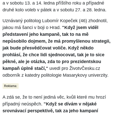
a v sobotu 13. a 14. ledna příštího roku a případné
druhé kolo voleb v pátek a v sobotu 27. a 28. ledna.
Uznávaný politolog Lubomír Kopeček (46) zhodnotil,
jakou má šanci v boji o Hrad.
"Když jsem viděl
představení jeho kampaně, tak to na mě
nepůsobilo dojmem, že má promyšlenou strategii,
jak bude přesvědčovat voliče. Když někdo
prohlásí, že chce lidi sjednocovat, tak je to sice
pěkné, ale je otázka, zda to pro prezidentskou
kampaň úplně stačí,"
uvedl pro ŽivotvČesku.cz
odborník z katedry politologie Masarykovy univerzity.
Reklama:
A zdá se, že to není jediná věc, kvůli které mu hrozí
případný neúspěch.
"Když se dívám v nějaké
srovnávací perspektivě, tak za jeho kampaní