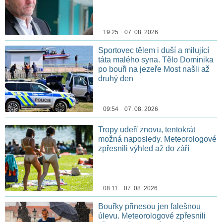
19:25 07. 08. 2026
Sportovec tělem i duší a milující
táta malého syna. Tělo Dominika
po bouři na jezeře Most našli až
druhý den
09:54 07. 08. 2026
Tropy udeří znovu, tentokrát
možná naposledy. Meteorologové
zpřesnili výhled až do září
08:11 07. 08. 2026
Bouřky přinesou jen falešnou
úlevu. Meteorologové zpřesnili