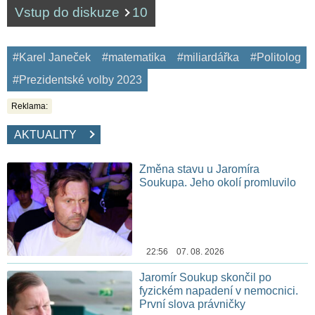
Vstup do diskuze
10
#Karel Janeček
#matematika
#miliardářka
#Politolog
#Prezidentské volby 2023
Reklama:
AKTUALITY
Změna stavu u Jaromíra
Soukupa. Jeho okolí promluvilo
22:56 07. 08. 2026
Jaromír Soukup skončil po
fyzickém napadení v nemocnici.
První slova právničky