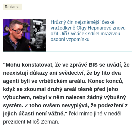
Reklama:
Hrůzný čin nejznámější české
vražedkyně Olgy Hepnarové znovu
ožil. Jiří Ovčáček sdílel mrazivou
osobní vzpomínku
"Mohu konstatovat, že ve zprávě BIS se uvádí, že
neexistují důkazy ani svědectví, že by tito dva
agenti byli ve vrbětickém areálu. Konec konců,
když se zkoumal druhý areál těsně před jeho
výbuchem, nebyl v něm nalezen žádný výbušný
systém. Z toho ovšem nevyplývá, že podezření z
jejich účasti není vážné,"
řekl mimo jiné v neděli
prezident Miloš Zeman.