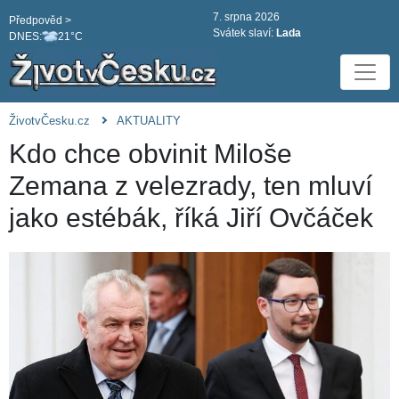
7. srpna 2026
Předpověd >
Svátek slaví:
Lada
DNES:
21°C
ŽivotvČesku.cz
AKTUALITY
Kdo chce obvinit Miloše
Zemana z velezrady, ten mluví
jako estébák, říká Jiří Ovčáček