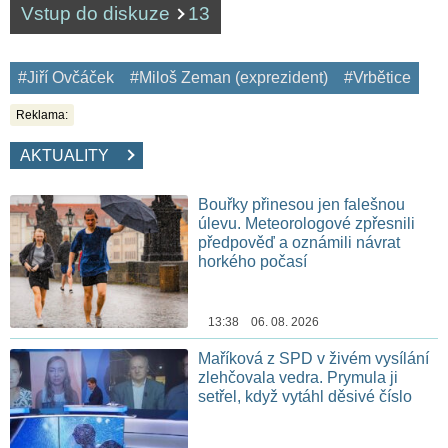
Vstup do diskuze
13
#Jiří Ovčáček
#Miloš Zeman (exprezident)
#Vrbětice
Reklama:
AKTUALITY
Bouřky přinesou jen falešnou
úlevu. Meteorologové zpřesnili
předpověď a oznámili návrat
horkého počasí
13:38 06. 08. 2026
Maříková z SPD v živém vysílání
zlehčovala vedra. Prymula ji
setřel, když vytáhl děsivé číslo