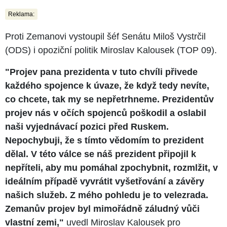
Reklama:
Proti Zemanovi vystoupil šéf Senátu Miloš Vystrčil
(ODS) i opoziční politik Miroslav Kalousek (TOP 09).
"Projev pana prezidenta v tuto chvíli přivede
každého spojence k úvaze, že když tedy nevíte,
co chcete, tak my se nepřetrhneme. Prezidentův
projev nás v očích spojenců poškodil a oslabil
naši vyjednávací pozici před Ruskem.
Nepochybuji, že s tímto vědomím to prezident
dělal. V této válce se náš prezident připojil k
nepříteli, aby mu pomáhal zpochybnit, rozmlžit, v
ideálním případě vyvrátit vyšetřování a závěry
našich služeb. Z mého pohledu je to velezrada.
Zemanův projev byl mimořádně záludný vůči
vlastní zemi,"
uvedl Miroslav Kalousek pro