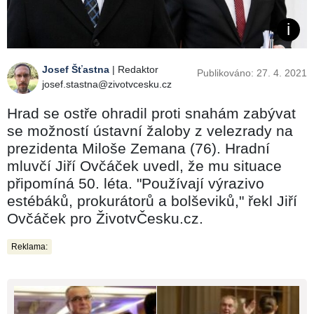
Josef Šťastna
| Redaktor
Publikováno: 27. 4. 2021
josef.stastna@zivotvcesku.cz
Hrad se ostře ohradil proti snahám zabývat
se možností ústavní žaloby z velezrady na
prezidenta Miloše Zemana (76). Hradní
mluvčí Jiří Ovčáček uvedl, že mu situace
připomíná 50. léta. "Používají výrazivo
estébáků, prokurátorů a bolševiků," řekl Jiří
Ovčáček pro ŽivotvČesku.cz.
Reklama: