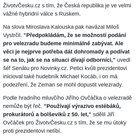
ŽivotvČesku.cz s tím, že Česká republika je ve velmi
vážné hybridní válce s Ruskem.
Na slova Miroslava Kalouska pak navázal Miloš
Vystrčil.
"Předpokládám, že se možností podání
pro velezradu budeme minimálně zabývat. Ale
věci je nejprve potřeba dát dohromady a podívat
se na to, jak se na situaci dívají odborníci,"
uvedl
šéf Senátu pro Novinky.cz. Petici kvůli prezidentovi
inicioval také hudebník Michael Kocáb, i on má
podezření, že Zeman se mohl dopustit velezrady.
Podle hradního mluvčího Jiřího Ovčáčka o velezradě
nemůže být řeč.
"Používají výrazivo estébáků,
prokurátorů a bolševiků z 50. let,"
sdělil Jiří
Ovčáček pro ŽivotvČesku.cz s tím, že se mu útoky
proti prezidentovi nelíbí.