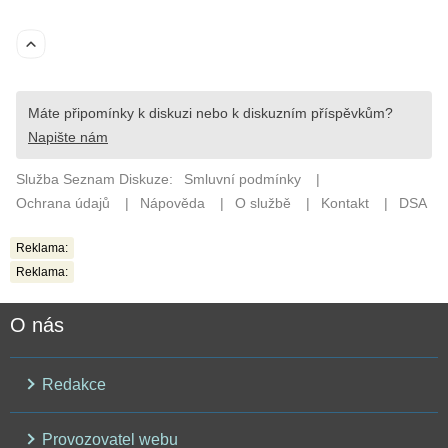
Reklama:
Reklama:
O nás
Redakce
Provozovatel webu