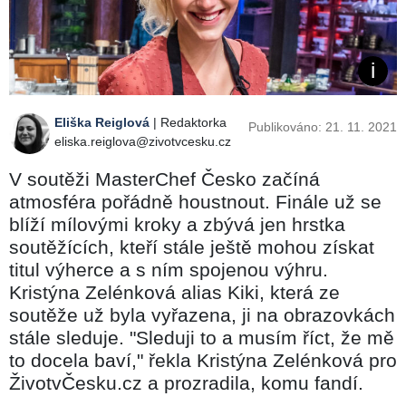
Eliška Reiglová
| Redaktorka
Publikováno: 21. 11. 2021
eliska.reiglova@zivotvcesku.cz
V soutěži MasterChef Česko začíná
atmosféra pořádně houstnout. Finále už se
blíží mílovými kroky a zbývá jen hrstka
soutěžících, kteří stále ještě mohou získat
titul výherce a s ním spojenou výhru.
Kristýna Zelénková alias Kiki, která ze
soutěže už byla vyřazena, ji na obrazovkách
stále sleduje. "Sleduji to a musím říct, že mě
to docela baví," řekla Kristýna Zelénková pro
ŽivotvČesku.cz a prozradila, komu fandí.