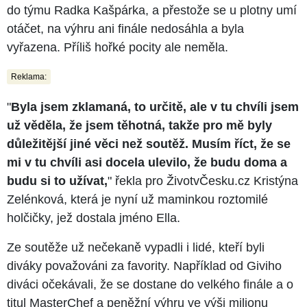
do týmu Radka Kašpárka, a přestože se u plotny umí
otáčet, na výhru ani finále nedosáhla a byla
vyřazena. Příliš hořké pocity ale neměla.
Reklama:
"
Byla jsem zklamaná, to určitě, ale v tu chvíli jsem
už věděla, že jsem těhotná, takže pro mě byly
důležitější jiné věci než soutěž. Musím říct, že se
mi v tu chvíli asi docela ulevilo, že budu doma a
budu si to užívat,
" řekla pro ŽivotvČesku.cz Kristýna
Zelénková, která je nyní už maminkou roztomilé
holčičky, jež dostala jméno Ella.
Ze soutěže už nečekaně vypadli i lidé, kteří byli
diváky považováni za favority. Například od Giviho
diváci očekávali, že se dostane do velkého finále a o
titul MasterChef a peněžní výhru ve výši milionu