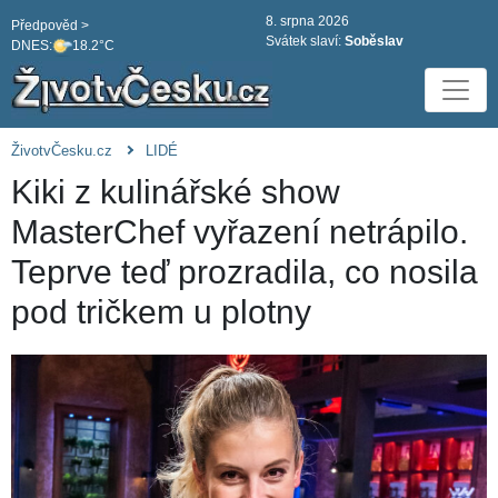
8. srpna 2026
Předpověd >
Svátek slaví:
Soběslav
DNES:
18.2°C
ŽivotvČesku.cz
LIDÉ
Kiki z kulinářské show
MasterChef vyřazení netrápilo.
Teprve teď prozradila, co nosila
pod tričkem u plotny