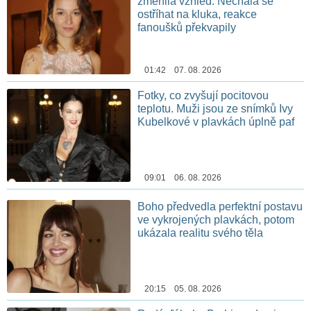
změnila vzhled. Nechala se
ostříhat na kluka, reakce
fanoušků překvapily
01:42 07. 08. 2026
Fotky, co zvyšují pocitovou
teplotu. Muži jsou ze snímků Ivy
Kubelkové v plavkách úplně paf
09:01 06. 08. 2026
Boho předvedla perfektní postavu
ve vykrojených plavkách, potom
ukázala realitu svého těla
20:15 05. 08. 2026