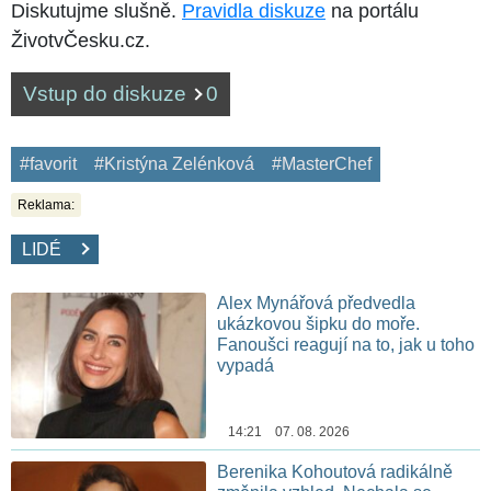
Diskutujme slušně.
Pravidla diskuze
na portálu
ŽivotvČesku.cz.
Vstup do diskuze
0
#favorit
#Kristýna Zelénková
#MasterChef
Reklama:
LIDÉ
Alex Mynářová předvedla
ukázkovou šipku do moře.
Fanoušci reagují na to, jak u toho
vypadá
14:21 07. 08. 2026
Berenika Kohoutová radikálně