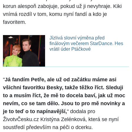
korun alespoň zabojuje, pokud už ji nevyhraje. Kiki
vnímá rozdíl v tom, komu nyní fandí a kdo je
favoritem.
Jízlivá slovní výměna před
finálovým večerem StarDance. Hes
vrátil úder Ptáčkové
"
Já fandím Petře, ale už od začátku máme asi
všichni favoritku Besky, takže těžko říct. Sleduji
to a musím říct, že mě to docela baví, jak už moc
nevím, co se tam dělo. Jsou to pro mě novinky a
je to teď o to napínavější,
" dodala pro
ŽivotvČesku.cz Kristýna Zelénková, která se nyní
soustředí především na péči o dcerku.