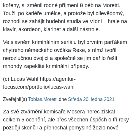
kořeny, si změnil rodné příjmení Bloéb na Moretti.
Toužil po kariéře umělce, a protože byl cílevědomý,
rozhodl se zahájit hudební studia ve Vídni – hraje na
klavír, akordeon, klarinet a další nástroje.
Ve slavném kriminálním seriálu byl prvním parťákem
chytrého německého ovčáka Rexe, s nímž tvořil
nerozlučnou dvojici a společně se jim dařilo řešit
mnohdy zapeklité kriminální případy.
(c) Lucas Wahl https://agentur-
focus.com/portfolio/lucas-wahl
Zveřejnil(a)
Tobias.Moretti
dne
Středa 20. ledna 2021
Za své ztvárnění komisaře Mosera herec získal
celkem 5 ocenění, ale přes všechen úspěch o tři roky
později skončil a přenechal pomyslné žezlo nové