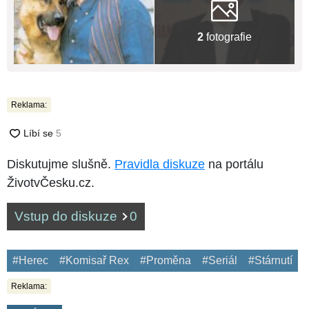
2
fotografie
Reklama:
Diskutujme slušně.
Pravidla diskuze
na portálu
ŽivotvČesku.cz.
Vstup do diskuze
0
#Herec
#Komisař Rex
#Proměna
#Seriál
#Stárnutí
Reklama: