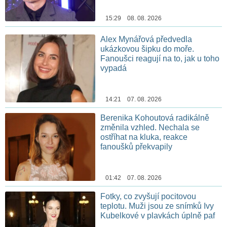
15:29 08. 08. 2026
Alex Mynářová předvedla
ukázkovou šipku do moře.
Fanoušci reagují na to, jak u toho
vypadá
14:21 07. 08. 2026
Berenika Kohoutová radikálně
změnila vzhled. Nechala se
ostříhat na kluka, reakce
fanoušků překvapily
01:42 07. 08. 2026
Fotky, co zvyšují pocitovou
teplotu. Muži jsou ze snímků Ivy
Kubelkové v plavkách úplně paf