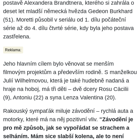
postavě Alexandera Brandtnera, kterého si zahrála o
deset let mladší německá hvězda Gedeon Burkhard
(51). Moretti působil v seriálu od 1. dílu počáteční
série až do 4. dílu čtvrté série, kdy byla jeho postava
zastřelena.
Reklama:
Jeho hlavním cílem bylo věnovat se menším
filmovým projektům a především rodině. S manželkou
Julií Wilhelmovou, která je také hudebně nadaná a
hraje na hoboj, má tři děti – dvě dcery Rosu Cäcilii
(9), Antoniu (22) a syna Lenza Valentina (20).
Rakouský sympaťák miluje závodění – rychlá auta a
motorky, které má na něj pozitivní vliv.
"Závodění je
pro mě způsob, jak se vypořádat se strachem a
selháním. Mám sice slabší kolena, ale to není