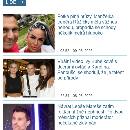
LIDÉ
Fotka plná hrůzy. Manželka
trenéra Růžičky měla vážnou
nehodu, propadla se schody
několik metrů hluboko
08:52 09. 08. 2026
Virální video Ivy Kubelkové s
dcerami ovládla Karolína.
Fanoušci se shodují, že je talent
od přírody
22:34 08. 08. 2026
Návrat Leoše Mareše zatím
reklamní žně nepřinesl. Po dvou
měsících přiznal moderátor
nečekané zklamání