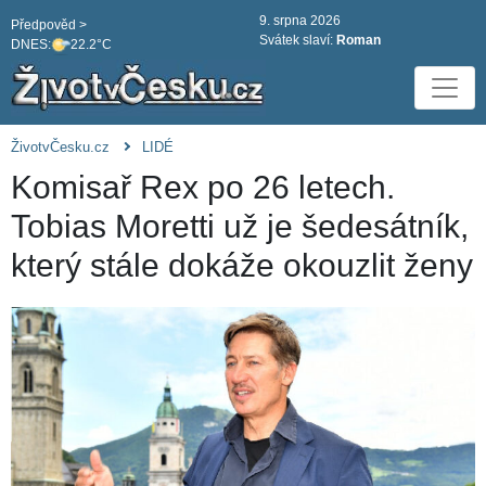
9. srpna 2026
Předpověd >
Svátek slaví:
Roman
DNES:
22.2°C
ŽivotvČesku.cz
LIDÉ
Komisař Rex po 26 letech.
Tobias Moretti už je šedesátník,
který stále dokáže okouzlit ženy