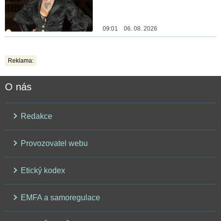
09:01 06. 08. 2026
Reklama:
O nás
Redakce
Provozovatel webu
Etický kodex
EMFA a samoregulace