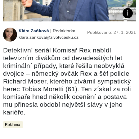
Klára Zaňková
| Redaktorka
Publikováno: 27. 1. 2021
klara.zankova@zivotvcesku.cz
Detektivní seriál Komisař Rex nabídl
televizním divákům od devadesátých let
kriminální případy, které řešila neobvyklá
dvojice – německý ovčák Rex a šéf policie
Richard Moser, kterého ztvárnil sympatický
herec Tobias Moretti (61). Ten získal za roli
komisaře hned několik ocenění a postava
mu přinesla období největší slávy v jeho
kariéře.
Reklama: