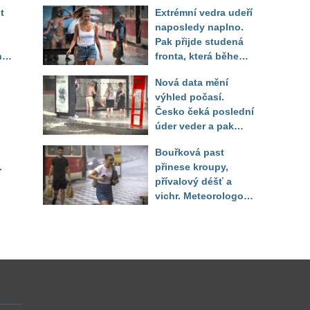
t
Extrémní vedra udeří
naposledy naplno.
Pak přijde studená
ny
fronta, která během
několika hodin otočí
Nová data mění
počasí
výhled počasí.
Česko čeká poslední
úder veder a pak
pod
bouřkový zlom a pád
Bouřková past
zí
teplot
.
přinese kroupy,
tr
přívalový déšť a
vichr. Meteorologové
zpřesnili, které
lokality jsou pod
výstrahou