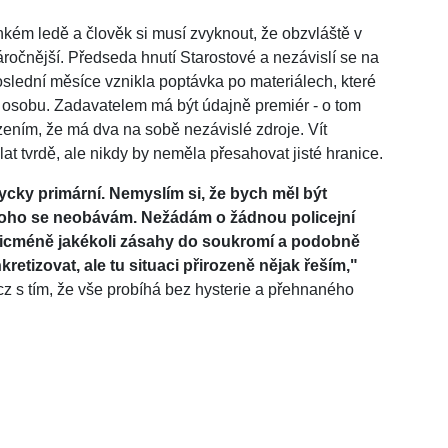
nkém ledě a člověk si musí zvyknout, že obzvláště v
ročnější. Předseda hnutí Starostové a nezávislí se na
 poslední měsíce vznikla poptávka po materiálech, které
o osobu. Zadavatelem má být údajně premiér - o tom
rzením, že má dva na sobě nezávislé zdroje. Vít
lat tvrdě, ale nikdy by neměla přesahovat jisté hranice.
cky primární. Nemyslím si, že bych měl být
oho se neobávám. Nežádám o žádnou policejní
icméně jakékoli zásahy do soukromí a podobně
tizovat, ale tu situaci přirozeně nějak řeším,"
cz s tím, že vše probíhá bez hysterie a přehnaného