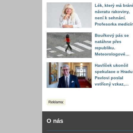
Lék, který má bráni
návratu rakoviny,
není k sehnání.
Profesorka medicí
promluvila jako
Bouřkový pás se
pacientka
natáhne přes
republiku.
Meteorologové
zpřesnili lokality 
Havlíček ukončil
výstrahou, kde hro
spekulace o Hradu
kroupy a prudký ví
Pavlovi poslal
vstřícný vzkaz,
Decroix pak tvrdě
setřel
Reklama:
O nás