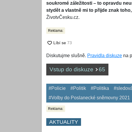
soukromé záležitosti – to opravdu n
stydět a vlastně mi to přijde znak toho
ŽivotvČesku.cz.
Reklama:
Diskutujme slušně.
Pravidla diskuze
na p
Vstup do diskuze
65
#Policie
#Politik
#Politika
#sledov
#Volby do Poslanecké sněmovny 2021
Reklama:
AKTUALITY