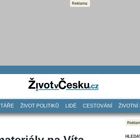
Reklama:
NTÁŘE
ŽIVOT POLITIKŮ
LIDÉ
CESTOVÁNÍ
ŽIVOTNÍ
Reklam
ateriály na Víta
HLEDA