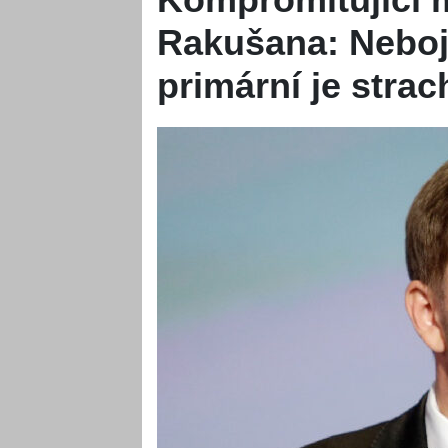
Rakušana: Neboj
primární je strac