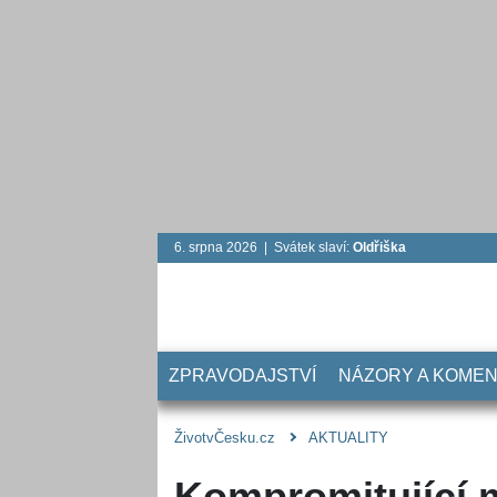
6. srpna 2026 | Svátek slaví:
Oldřiška
ZPRAVODAJSTVÍ
NÁZORY A KOME
ŽivotvČesku.cz
AKTUALITY
Kompromitující m