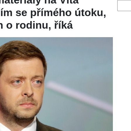
Vyhled
ím se přímého útoku,
h o rodinu, říká