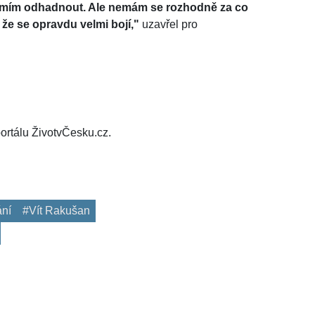
eumím odhadnout. Ale nemám se rozhodně za co
, že se opravdu velmi bojí,"
uzavřel pro
ortálu ŽivotvČesku.cz.
ání
#Vít Rakušan