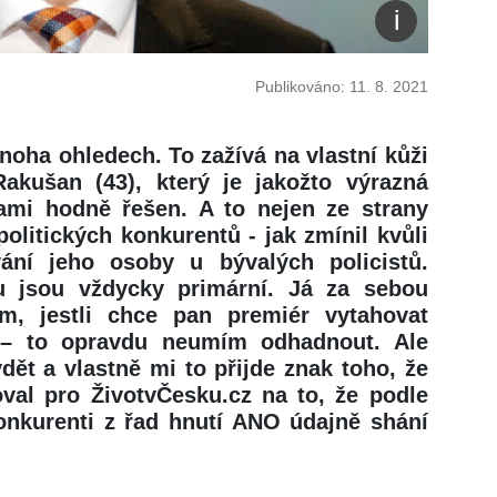
Publikováno: 11. 8. 2021
noha ohledech. To zažívá na vlastní kůži
akušan (43), který je jakožto výrazná
bami hodně řešen. A to nejen ze strany
olitických konkurentů - jak zmínil kvůli
ání jeho osoby u bývalých policistů.
 jsou vždycky primární. Já za sebou
, jestli chce pan premiér vytahovat
i – to opravdu neumím odhadnout. Ale
ět a vlastně mi to přijde znak toho, že
oval pro ŽivotvČesku.cz na to, že podle
konkurenti z řad hnutí ANO údajně shání