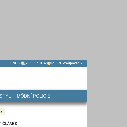
DNES:
23.5°C
ZÍTRA:
21.8°C
Předpověd >
 STYL
MÓDNÍ POLICIE
a:
T ČLÁNEK