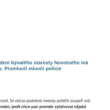
dení bývalého starosty Novotného má
. Promluvil mluvčí policie
ností, že občas podobné metody političtí soupeři volí.
mám, jestli chce pan premiér vytahovat nějaké