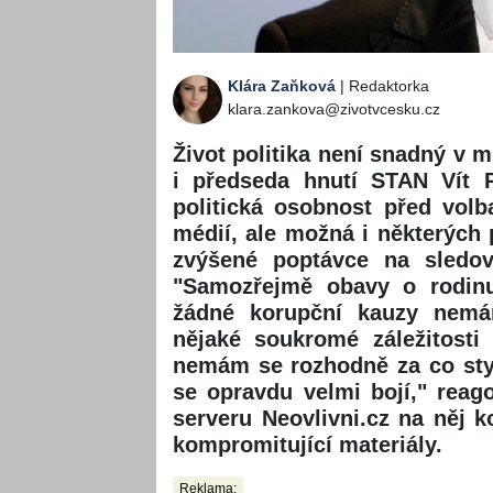
Klára Zaňková
| Redaktorka
klara.zankova@zivotvcesku.cz
Život politika není snadný v m
i předseda hnutí STAN Vít R
politická osobnost před vol
médií, ale možná i některých p
zvýšené poptávce na sledov
"Samozřejmě obavy o rodinu
žádné korupční kauzy nemám
nějaké soukromé záležitost
nemám se rozhodně za co styd
se opravdu velmi bojí," reag
serveru Neovlivni.cz na něj 
kompromitující materiály.
Reklama: