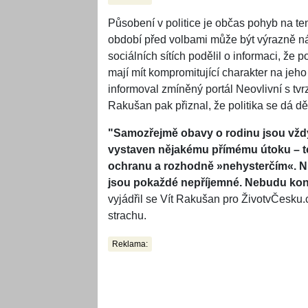
Působení v politice je občas pohyb na te
období před volbami může být výrazně ná
sociálních sítích podělil o informaci, že
mají mít kompromitující charakter na jeh
informoval zmíněný portál Neovlivní s tv
Rakušan pak přiznal, že politika se dá dě
"Samozřejmě obavy o rodinu jsou vždy
vystaven nějakému přímému útoku – t
ochranu a rozhodně »nehysterčím«. N
jsou pokaždé nepříjemné. Nebudu konkre
vyjádřil se Vít Rakušan pro ŽivotvČesku.
strachu.
Reklama: