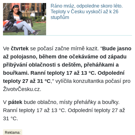
Ráno mráz, odpoledne skoro léto.
Teploty v Česku vyskočí až k 26
stupňům
Ve
čtvrtek
se počasí začne mírně kazit. "
Bude jasno
až polojasno, během dne očekáváme od západu
přibývání oblačnosti s deštěm, přeháňkami a
bouřkami. Ranní teploty 17 až 13 °C. Odpolední
teploty 27 až 31 °C
," vylíčila konzultantka počasí pro
ŽivotvČesku.cz.
V
pátek
bude oblačno, místy přeháňky a bouřky.
Ranní teploty 17 až 13 °C. Odpolední teploty 27 až
31 °C.
Reklama: