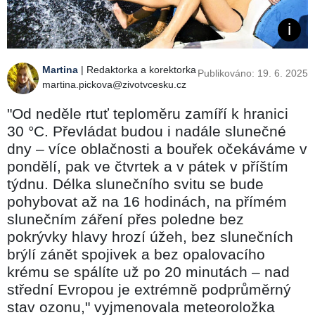
Martina
| Redaktorka a korektorka
Publikováno: 19. 6. 2025
martina.pickova@zivotvcesku.cz
"Od neděle rtuť teploměru zamíří k hranici
30 °C. Převládat budou i nadále slunečné
dny – více oblačnosti a bouřek očekáváme v
pondělí, pak ve čtvrtek a v pátek v příštím
týdnu. Délka slunečního svitu se bude
pohybovat až na 16 hodinách, na přímém
slunečním záření přes poledne bez
pokrývky hlavy hrozí úžeh, bez slunečních
brýlí zánět spojivek a bez opalovacího
krému se spálíte už po 20 minutách – nad
střední Evropou je extrémně podprůměrný
stav ozonu," vyjmenovala meteoroložka