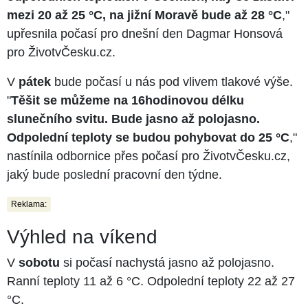
mezi 20 až 25 °C, na jižní Moravě bude až 28 °C
,"
upřesnila počasí pro dnešní den Dagmar Honsová
pro ŽivotvČesku.cz.
V
pátek
bude počasí u nás pod vlivem tlakové výše.
"
Těšit se můžeme na 16hodinovou délku
slunečního svitu. Bude jasno až polojasno.
Odpolední teploty se budou pohybovat do 25 °C
,"
nastínila odbornice přes počasí pro ŽivotvČesku.cz,
jaký bude poslední pracovní den týdne.
Reklama:
Výhled na víkend
V
sobotu
si počasí nachystá jasno až polojasno.
Ranní teploty 11 až 6 °C. Odpolední teploty 22 až 27
°C.