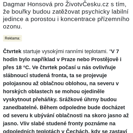
Dagmar Honsová pro ŽivotvČesku.cz s tím,
že bouřky budou zatěžovat psychicky labilní
jedince a porostou i koncentrace přízemního
ozonu.
Reklama:
Čtvrtek
startuje vysokými ranními teplotami. "
V 7
hodin bylo například v Praze nebo Prostějově i
přes 18 °C. Ve čtvrtek počasí u nás ovlivňuje
slábnoucí studená fronta, ta se projevuje
polojasnou až oblačnou oblohou, na severu v
horských oblastech se mohou ojediněle
vyskytnout přeháňky. Srážkové úhrny budou
zanedbatelné. Během odpoledne bude docházet
od severu k ubývání oblačnosti na skoro jasno až
jasno. Vliv slabé studené fronty poznáme na
odpoledních teplotách v Čechách, kdy se zastaví