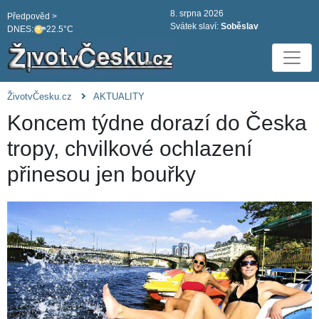
8. srpna 2026
Předpověd >
Svátek slaví:
Soběslav
DNES:
22.5°C
ŽivotvČesku.cz
AKTUALITY
Koncem týdne dorazí do Česka
tropy, chvilkové ochlazení
přinesou jen bouřky