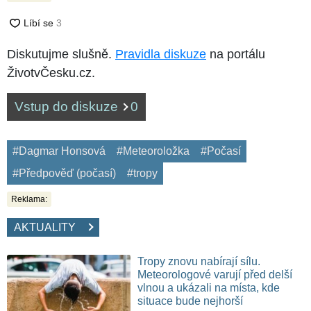
Diskutujme slušně.
Pravidla diskuze
na portálu
ŽivotvČesku.cz.
Vstup do diskuze
0
#Dagmar Honsová
#Meteoroložka
#Počasí
#Předpověď (počasí)
#tropy
Reklama:
AKTUALITY
Tropy znovu nabírají sílu.
Meteorologové varují před delší
vlnou a ukázali na místa, kde
situace bude nejhorší