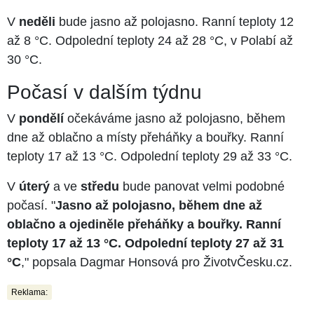
V
neděli
bude jasno až polojasno. Ranní teploty 12
až 8 °C. Odpolední teploty 24 až 28 °C, v Polabí až
30 °C.
Počasí v dalším týdnu
V
pondělí
očekáváme jasno až polojasno, během
dne až oblačno a místy přeháňky a bouřky. Ranní
teploty 17 až 13 °C. Odpolední teploty 29 až 33 °C.
V
úterý
a ve
středu
bude panovat velmi podobné
počasí. "
Jasno až polojasno, během dne až
oblačno a ojediněle přeháňky a bouřky. Ranní
teploty 17 až 13 °C. Odpolední teploty 27 až 31
°C
," popsala Dagmar Honsová pro ŽivotvČesku.cz.
Reklama: